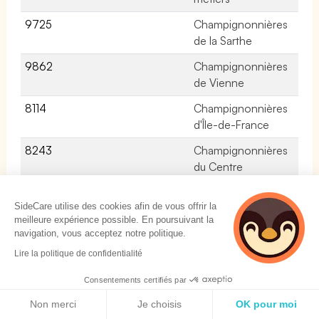
9725
Champignonnières
No
de la Sarthe
9862
Champignonnières
No
de Vienne
8114
Champignonnières
No
d'Île-de-France
8243
Champignonnières
No
du Centre
9493
Champignonnières
No
SideCare utilise des cookies afin de vous offrir la
du Maine et Loire
meilleure expérience possible. En poursuivant la
8221
Champignonnistes
No
navigation, vous acceptez notre politique.
de l'Oise et de
Lire la politique de confidentialité
l'Aisne
Consentements certifiés par
2322
Chansons, variétés,
No
Politique de cookies
Non merci
Je choisis
OK pour moi
jazz, musiques