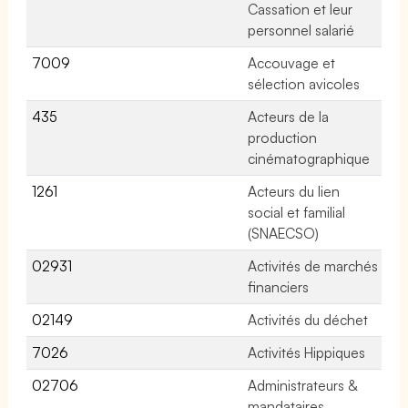
Cassation et leur
personnel salarié
7009
Accouvage et
No
sélection avicoles
435
Acteurs de la
No
production
cinématographique
1261
Acteurs du lien
No
social et familial
(SNAECSO)
02931
Activités de marchés
7 
financiers
02149
Activités du déchet
53
7026
Activités Hippiques
No
02706
Administrateurs &
No
mandataires