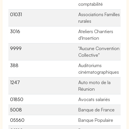
comptabilité
01031
Associations Familles
7 
rurales
3016
Ateliers Chantiers
No
d'Insertion
9999
"Aucune Convention
No
Collective"
388
Auditoriums
No
cinématographiques
1247
Auto moto de la
No
Réunion
01850
Avocats salariés
5 
5008
Banque de France
No
05560
Banque Populaire
31