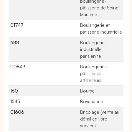
boulangerie-
pâtisserie de Seine-
Maritime
01747
Boulangerie et
44
pâtisserie industrielle
688
Boulangerie
No
industrielle
parisienne
00843
Boulangeries
13
pâtisseries
artisanales
1601
Bourse
7 
1543
Boyauderie
No
01606
Bricolage (vente au
75
détail en libre-
service)