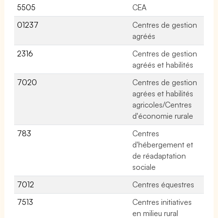
5505
CEA
No
01237
Centres de gestion
No
agréés
2316
Centres de gestion
No
agréés et habilités
7020
Centres de gestion
No
agrées et habilités
agricoles/Centres
d'économie rurale
783
Centres
No
d'hébergement et
de réadaptation
sociale
7012
Centres équestres
No
7513
Centres initiatives
No
en milieu rural