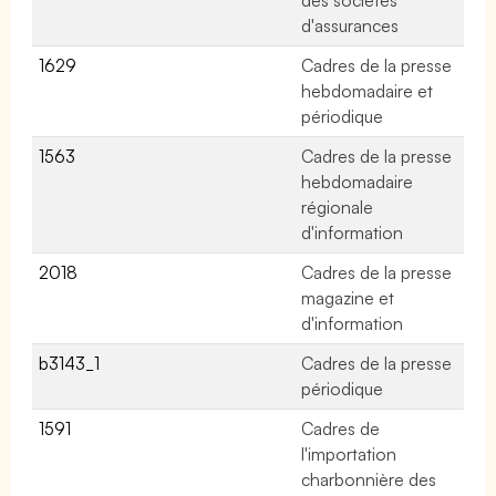
d'assurances
1629
Cadres de la presse
No
hebdomadaire et
périodique
1563
Cadres de la presse
No
hebdomadaire
régionale
d'information
2018
Cadres de la presse
No
magazine et
d'information
b3143_1
Cadres de la presse
No
périodique
1591
Cadres de
No
l'importation
charbonnière des