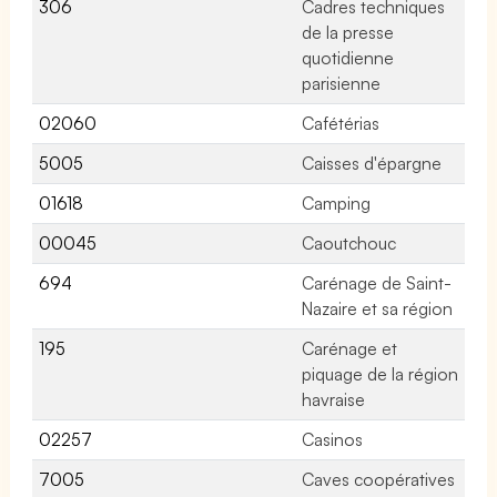
306
Cadres techniques
No
de la presse
quotidienne
parisienne
02060
Cafétérias
17
5005
Caisses d'épargne
No
01618
Camping
No
00045
Caoutchouc
52
694
Carénage de Saint-
No
Nazaire et sa région
195
Carénage et
No
piquage de la région
havraise
02257
Casinos
14
7005
Caves coopératives
No