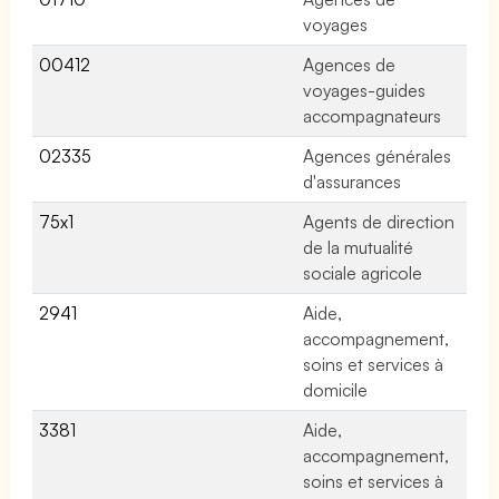
voyages
00412
Agences de
No
voyages-guides
accompagnateurs
02335
Agences générales
24
d'assurances
75x1
Agents de direction
No
de la mutualité
sociale agricole
2941
Aide,
No
accompagnement,
soins et services à
domicile
3381
Aide,
No
accompagnement,
soins et services à