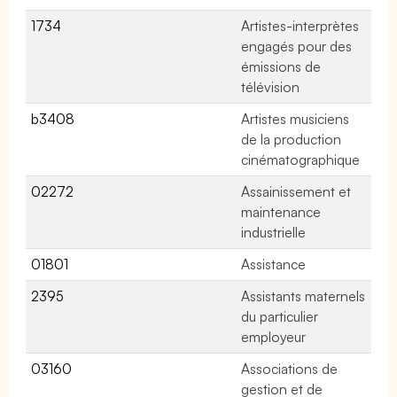
1734
Artistes-interprètes
No
engagés pour des
émissions de
télévision
b3408
Artistes musiciens
No
de la production
cinématographique
02272
Assainissement et
11
maintenance
industrielle
01801
Assistance
9 
2395
Assistants maternels
No
du particulier
employeur
03160
Associations de
No
gestion et de