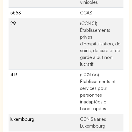
vinicoles
5553
CCAS
No
29
(CCN 51)
No
Établissements
privés
d'hospitalisation, de
soins, de cure et de
garde à but non
lucratif
413
(CCN 66)
No
Établissements et
services pour
personnes
inadaptées et
handicapées
luxembourg
CCN Salariés
No
Luxembourg