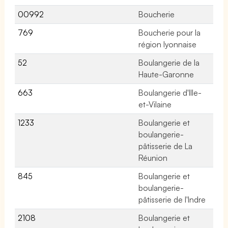
00992
Boucherie
41
769
Boucherie pour la
No
région lyonnaise
52
Boulangerie de la
No
Haute-Garonne
663
Boulangerie d'Ille-
No
et-Vilaine
1233
Boulangerie et
No
boulangerie-
pâtisserie de La
Réunion
845
Boulangerie et
No
boulangerie-
pâtisserie de l'Indre
2108
Boulangerie et
No