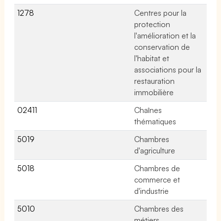
1278
Centres pour la
No
protection
l'amélioration et la
conservation de
l'habitat et
associations pour la
restauration
immobilière
02411
Chaînes
No
thématiques
5019
Chambres
No
d'agriculture
5018
Chambres de
No
commerce et
d'industrie
5010
Chambres des
No
métiers