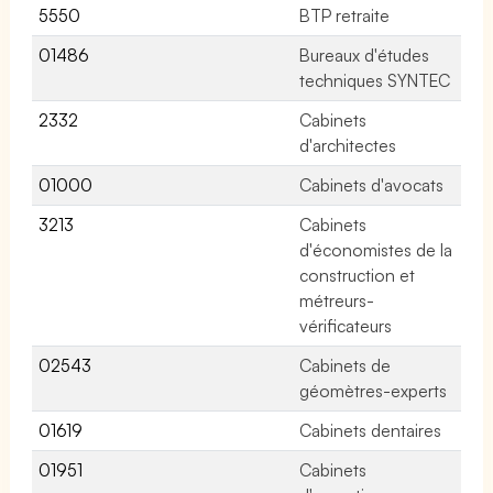
5550
BTP retraite
No
01486
Bureaux d'études
85
techniques SYNTEC
2332
Cabinets
No
d'architectes
01000
Cabinets d'avocats
37
3213
Cabinets
No
d'économistes de la
construction et
métreurs-
vérificateurs
02543
Cabinets de
10
géomètres-experts
01619
Cabinets dentaires
39
01951
Cabinets
5 