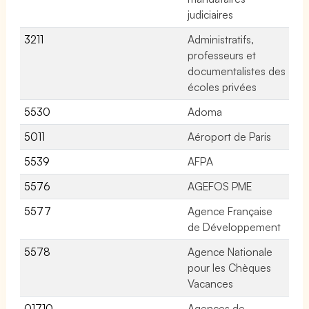
judiciaires
3211
Administratifs,
71
professeurs et
documentalistes des
écoles privées
5530
Adoma
No
5011
Aéroport de Paris
No
5539
AFPA
No
5576
AGEFOS PME
No
5577
Agence Française
No
de Développement
5578
Agence Nationale
No
pour les Chèques
Vacances
01710
Agences de
32