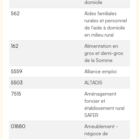
domicile
562
Aides familiales
No
rurales et personnel
de l'aide à domicile
en milieu rural
162
Alimentation en
No
gros et demi-gros
de la Somme
5559
Alliance emploi
No
5503
ALTADIS
No
7515
Aménagement
No
foncier et
établissement rural
SAFER
01880
Ameublement -
60
négoce de