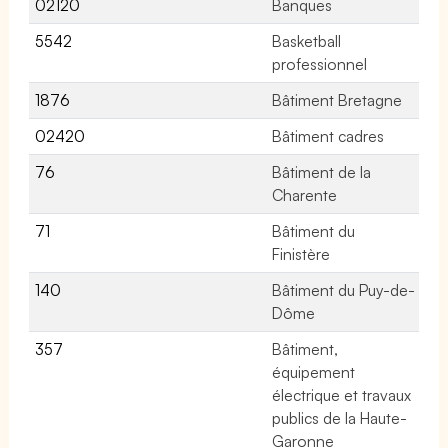
02120
Banques
21
5542
Basketball
No
professionnel
1876
Bâtiment Bretagne
No
02420
Bâtiment cadres
79
76
Bâtiment de la
No
Charente
71
Bâtiment du
No
Finistère
140
Bâtiment du Puy-de-
No
Dôme
357
Bâtiment,
No
équipement
électrique et travaux
publics de la Haute-
Garonne