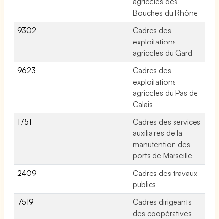
agricoles des
Bouches du Rhône
9302
Cadres des
No
exploitations
agricoles du Gard
9623
Cadres des
No
exploitations
agricoles du Pas de
Calais
1751
Cadres des services
No
auxiliaires de la
manutention des
ports de Marseille
2409
Cadres des travaux
51
publics
7519
Cadres dirigeants
No
des coopératives