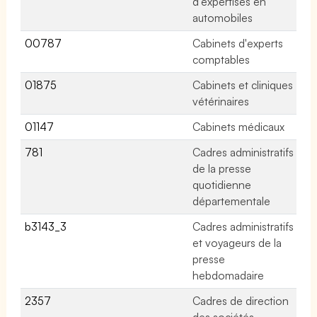
d'expertises en
automobiles
00787
Cabinets d'experts
13
comptables
01875
Cabinets et cliniques
15
vétérinaires
01147
Cabinets médicaux
83
781
Cadres administratifs
No
de la presse
quotidienne
départementale
b3143_3
Cadres administratifs
No
et voyageurs de la
presse
hebdomadaire
2357
Cadres de direction
No
des sociétés