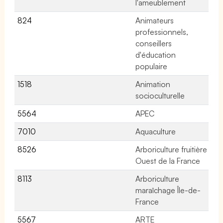
l'ameublement
824
Animateurs
No
professionnels,
conseillers
d'éducation
populaire
1518
Animation
No
socioculturelle
5564
APEC
No
7010
Aquaculture
No
8526
Arboriculture fruitière
No
Ouest de la France
8113
Arboriculture
No
maraîchage Île-de-
France
5567
ARTE
No