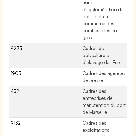
usines
d'agglomération de
houille et du
commerce des
combustibles en
gros
9273
Cadres de
No
polyculture et
d'élevage de l'Eure
1903
Cadres des agences
No
de presse
432
Cadres des
No
entreprises de
manutention du port
de Marseille
9132
Cadres des
No
exploitations