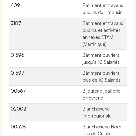
409
Bâtiment et travaux
No
publics du Limousin
3107
Bâtiment et travaux
No
publics et activités
annexes ETAM
(Martinique)
01596
Bâtiment ouvriers
32
jusqu'à 10 Salariés
01597
Bâtiment ouvriers
47
plus de 10 Salariés
00567
Bijouterie joaillerie
17
orfèvrerie
02002
Blanchisserie
32
interrégionale
00528
Blanchisserie Nord
No
Pas de Calais