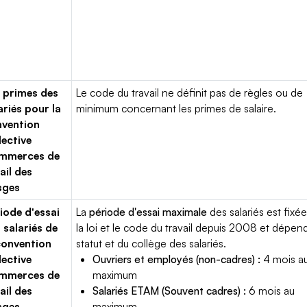
 primes des
Le code du travail ne définit pas de règles ou de
ariés pour la
minimum concernant les primes de salaire.
vention
lective
mmerces de
ail des
sges
iode d'essai
La
période d'essai maximale
des salariés est fixée
 salariés de
la loi et le code du travail depuis 2008 et dépen
convention
statut et du collège des salariés.
lective
Ouvriers et employés (non-cadres) :
4 mois a
mmerces de
maximum
ail des
Salariés ETAM (Souvent cadres) :
6 mois au
sges
maximum