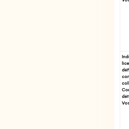
Ind
lic
déf
con
col
Co
dét
Vo