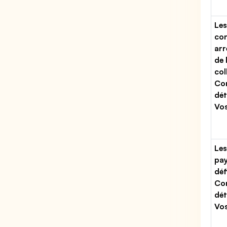
Les
con
arr
de 
col
Co
dét
Vo
Les
pa
déf
Co
dét
Vo