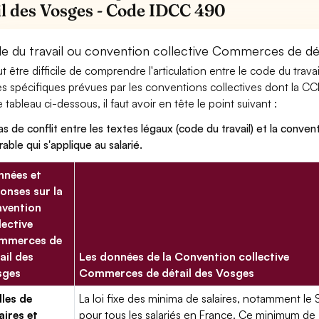
il des Vosges - Code IDCC 490
e du travail ou convention collective Commerces de dét
eut être difficile de comprendre l'articulation entre le code du trav
es spécifiques prévues par les conventions collectives dont la 
le tableau ci-dessous, il faut avoir en tête le point suivant :
as de conflit entre les textes légaux (code du travail) et la conventi
rable qui s'applique au salarié.
nées et
onses sur la
vention
lective
mmerces de
ail des
Les données de la Convention collective
sges
Commerces de détail des Vosges
lles de
La loi fixe des minima de salaires, notamment le 
aires et
pour tous les salariés en France. Ce minimum de