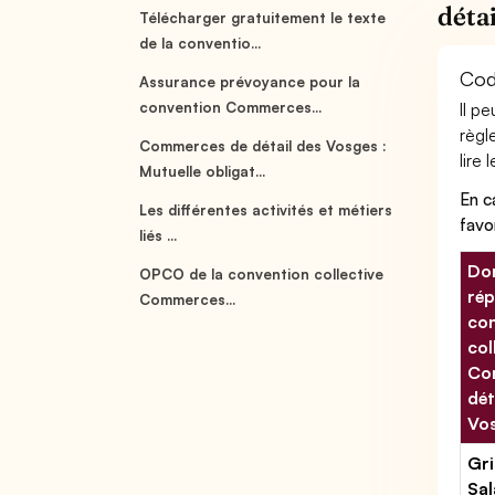
déta
Télécharger gratuitement le texte
de la conventio...
Cod
Assurance prévoyance pour la
convention Commerces...
Il p
règl
Commerces de détail des Vosges :
lire 
Mutuelle obligat...
En c
Les différentes activités et métiers
favo
liés ...
Don
OPCO de la convention collective
rép
Commerces...
con
col
Co
dét
Vo
Gri
Sal