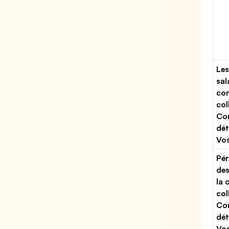
Les
sal
con
col
Co
dét
Vo
Pér
des
la 
col
Co
dét
Vo