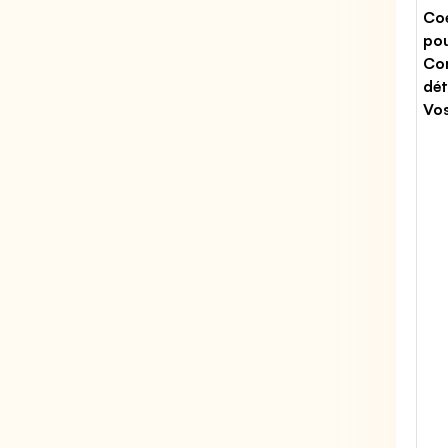
Coe
po
Co
dét
Vo