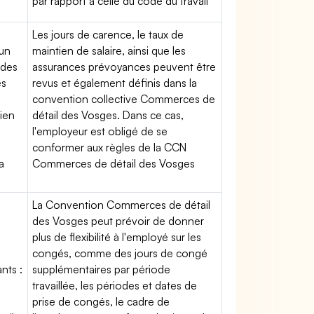
par rapport à celle du code du travail
Les jours de carence, le taux de
'un
maintien de salaire, ainsi que les
 des
assurances prévoyances peuvent être
es
revus et également définis dans la
convention collective Commerces de
tien
détail des Vosges. Dans ce cas,
l'employeur est obligé de se
conformer aux règles de la CCN
a
Commerces de détail des Vosges
La Convention Commerces de détail
des Vosges peut prévoir de donner
plus de flexibilité à l'employé sur les
congés, comme des jours de congé
nts :
supplémentaires par période
travaillée, les périodes et dates de
prise de congés, le cadre de