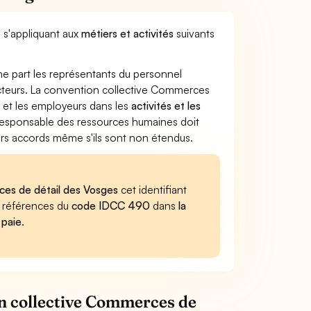
e s'appliquant aux
métiers et activités
suivants
ne part les représentants du personnel
secteurs. La convention collective Commerces
s et les employeurs dans les
activités et les
e responsable des ressources humaines doit
iers accords même s'ils sont non étendus.
rces de détail des Vosges
cet identifiant
es références du
code IDCC 490
dans
la
 paie
.
on collective Commerces de