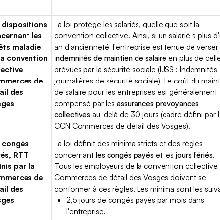
 dispositions
La loi protège les salariés, quelle que soit la
cernant les
convention collective. Ainsi, si un salarié a plus d
êts maladie
an d'ancienneté, l'entreprise est tenue de verser
la convention
indemnités de maintien de salaire
en plus de cell
lective
prévues par la sécurité sociale (IJSS : Indemnités
mmerces de
journalières de sécurité sociale). Le coût du main
ail des
de salaire pour les entreprises est généralement
sges
compensé par les
assurances prévoyances
collectives
au-delà de 30 jours (cadre défini par l
CCN Commerces de détail des Vosges).
 congés
La loi définit des minima stricts et des règles
yés, RTT
concernant
les congés payés
et les
jours fériés
.
inis par la
Tous les employeurs de la convention collective
mmerces de
Commerces de détail des Vosges doivent se
ail des
conformer à ces règles. Les minima sont les suiva
sges
2,5 jours de congés payés par mois dans
l'entreprise.