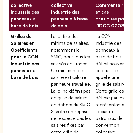
collective
collective
Commentaires
Industrie des
Industrie des
et cas
panneaux à
panneaux à base
pratiques pour
base de bois
de bois
l'IDCC 02089
Grilles de
La loi fixe des
La CCN
Salaires et
minima de salaires,
Industrie des
Coefficients
notamment le
panneaux à
pour la CCN
SMIC, pour tous les
base de bois
Industrie des
salariés en France.
définit souvent
panneaux à
Ce minimum de
ce que l'on
base de bois
salaire est calculé
appelle une
par heure travaillée.
grille de salaires.
La loi ne définit pas
Cette grille est
de grille de salaire
définie par les
en dehors du SMIC
représentants
Si votre entreprise
sociaux et
ne respecte pas les
patronaux de la
salaires fixés par
convention
cette grille de
collective