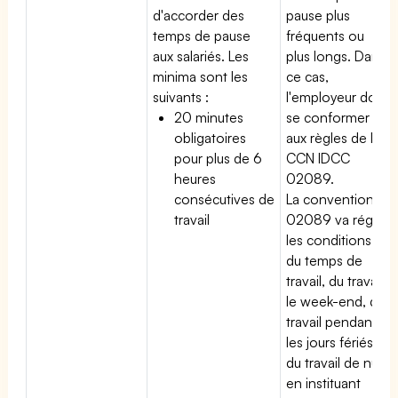
d'accorder des
pause plus
temps de pause
fréquents ou
aux salariés. Les
plus longs. Dans
minima sont les
ce cas,
suivants :
l'employeur doit
20 minutes
se conformer
obligatoires
aux règles de la
pour plus de 6
CCN IDCC
heures
02089.
consécutives de
La convention
travail
02089 va régir
les conditions
du temps de
travail, du travail
le week-end, du
travail pendant
les jours fériés,
du travail de nuit
en instituant