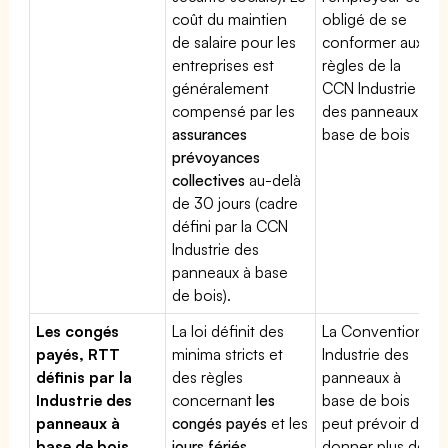
coût du maintien
obligé de se
de salaire pour les
conformer aux
entreprises est
règles de la
généralement
CCN Industrie
compensé par les
des panneaux à
assurances
base de bois
prévoyances
collectives
au-delà
de 30 jours (cadre
défini par la CCN
Industrie des
panneaux à base
de bois).
Les congés
La loi définit des
La Convention
payés, RTT
minima stricts et
Industrie des
définis par la
des règles
panneaux à
Industrie des
concernant
les
base de bois
panneaux à
congés payés
et les
peut prévoir de
base de bois
jours fériés
.
donner plus de