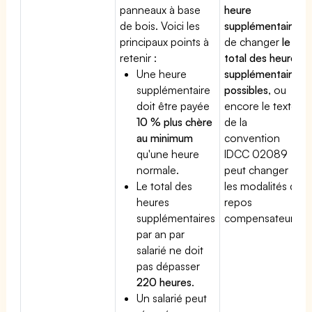
panneaux à base
heure
de bois. Voici les
supplémentaire
,
principaux points à
de changer
le
retenir :
total des heures
Une heure
supplémentaires
supplémentaire
possibles
, ou
doit être payée
encore le texte
10 % plus chère
de la
au minimum
convention
qu'une heure
IDCC 02089
normale.
peut changer
Le total des
les modalités du
heures
repos
supplémentaires
compensateur.
par an par
salarié ne doit
pas dépasser
220 heures
.
Un salarié peut