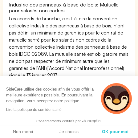
Industrie des panneaux à base de bois: Mutuelle
pour salariés non cadres
Les accords de branche, c'est-à-dire la convention
collective Industrie des panneaux à base de bois, n'ont
pas défini un minimum de garanties pour le contrat de
mutuelle santé pour les salariés non cadres de la
convention collective Industrie des panneaux à base de
bois IDCC 02089. La mutuelle santé est obligatoire mais
ne doit pas respecter de minimum autre que les
garanties de l'ANI (l'Accord National Interprofessionnel)
signé le 13 janvier 2013.
Industrie des panneaux à base de bois: Mutuelle
SideCare utilise des cookies afin de vous offrir la
salariés cadres
meilleure expérience possible. En poursuivant la
Les accords de branche, c'est-à-dire la convention
navigation, vous acceptez notre politique.
collective Industrie des panneaux à base de bois, n'ont
Lire la politique de confidentialité
pas défini un minimum de garanties pour le contrat de
Consentements certifiés par
mutuelle santé pour
les salariés cadres
de la convention
Politique de cookies
collective Industrie des panneaux à base de bois IDCC
Non merci
Je choisis
OK pour moi
02089. La mutuelle santé est obligatoire mais ne doit