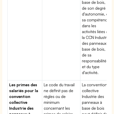
base de bois,
de son degré
d'autonomie, de
sa compétence
dans les
activités liées à
la CCN Industrie
des panneaux à
base de bois,
de sa
responsabilité
et du type
d'activité.
Les primes des
Le code du travail
La convention
salariés pour la
ne définit pas de
collective
convention
règles ou de
Industrie des
collective
minimum
panneaux à
Industrie des
concernant les
base de bois
panneaux à
primes de salaire.
peut définir des