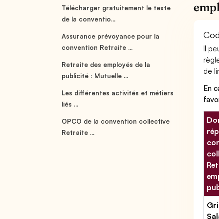
empl
Télécharger gratuitement le texte
de la conventio...
Code
Assurance prévoyance pour la
convention Retraite ...
Il p
règl
Retraite des employés de la
de li
publicité : Mutuelle ...
En c
Les différentes activités et métiers
favo
liés ...
Don
OPCO de la convention collective
rép
Retraite ...
con
col
Ret
emp
pub
Gri
Sal