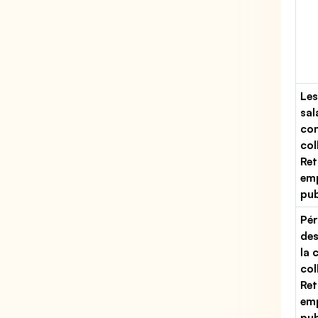
Les
sal
con
col
Ret
emp
pub
Pér
des
la 
col
Ret
emp
pub