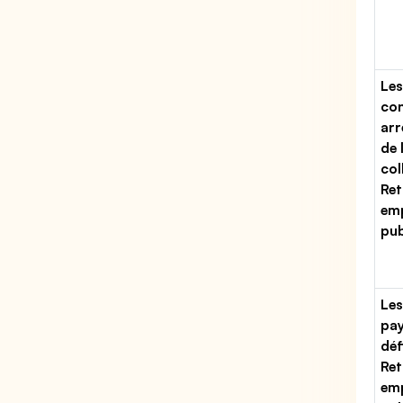
Les
con
arr
de 
col
Ret
emp
pub
Les
pa
déf
Ret
emp