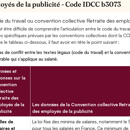
oyés de la publicité - Code IDCC b3073
 du travail ou convention collective Retraite des employ
eut être difficile de comprendre l'articulation entre le code du trav
es spécifiques prévues par les conventions collectives dont la CC
re le tableau ci-dessous, il faut avoir en tête le point suivant :
as de conflit entre les textes légaux (code du travail) et la conventi
rable qui s'applique au salarié.
nées et
onses sur la
vention
lective
raite des
loyés de la
Les données de la Convention collective Retra
licité
des employés de la publicité
lles de
La loi fixe des minima de salaires, notamment le 
aires et
pour tous les salariés en France. Ce minimum de