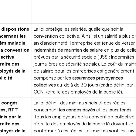
 dispositions
La loi protège les salariés, quelle que soit la
cernant les
convention collective. Ainsi, si un salarié a plus d
êts maladie
an d'ancienneté, l'entreprise est tenue de verser
la convention
indemnités de maintien de salaire
en plus de cell
lective
prévues par la sécurité sociale (IJSS : Indemnités
raite des
journalières de sécurité sociale). Le coût du main
loyés de la
de salaire pour les entreprises est généralement
licité
compensé par les
assurances prévoyances
collectives
au-delà de 30 jours (cadre défini par l
CCN Retraite des employés de la publicité).
 congés
La loi définit des minima stricts et des règles
yés, RTT
concernant
les congés payés
et les
jours fériés
.
inis par la
Tous les employeurs de la convention collective
raite des
Retraite des employés de la publicité doivent se
loyés de la
conformer à ces règles. Les minima sont les suiva