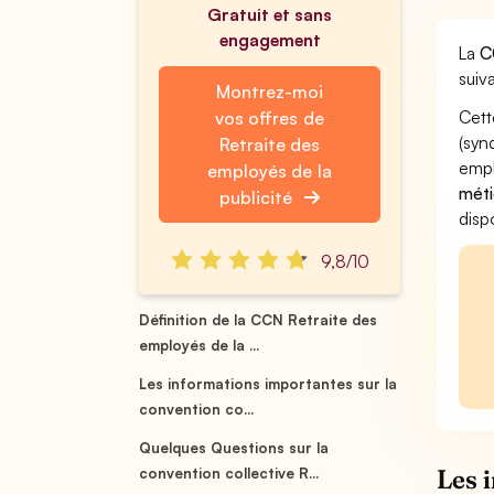
Gratuit et sans
engagement
La
C
suiva
Montrez-moi
Cett
vos offres de
(syn
Retraite des
empl
employés de la
méti
publicité
disp
9,8/10
Définition de la CCN Retraite des
employés de la ...
Les informations importantes sur la
convention co...
Quelques Questions sur la
Les 
convention collective R...