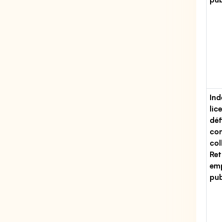
Ind
lic
déf
con
col
Ret
emp
pub