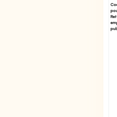
Coe
po
Ret
emp
pub