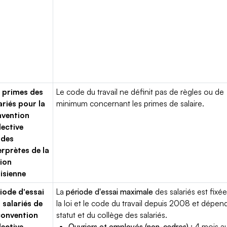
 primes des
Le code du travail ne définit pas de règles ou de
ariés pour la
minimum concernant les primes de salaire.
vention
lective
ides
erprètes de la
ion
isienne
iode d'essai
La
période d'essai maximale
des salariés est fixée
 salariés de
la loi et le code du travail depuis 2008 et dépen
convention
statut et du collège des salariés.
lective
Ouvriers et employés (non-cadres) :
4 mois a