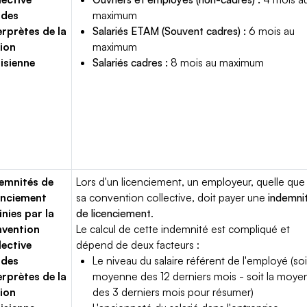
ides
maximum
erprètes de la
Salariés ETAM (Souvent cadres) :
6 mois au
ion
maximum
isienne
Salariés cadres :
8 mois au maximum
emnités de
Lors d'un licenciement, un employeur, quelle que 
enciement
sa convention collective, doit payer une
indemni
inies par la
de licenciement
.
vention
Le calcul de cette indemnité est compliqué et
lective
dépend de deux facteurs :
ides
Le niveau du salaire référent de l'employé (soi
erprètes de la
moyenne des 12 derniers mois - soit la moy
ion
des 3 derniers mois pour résumer)