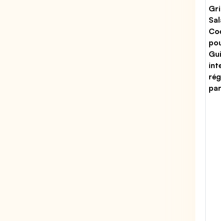
Gri
Sal
Coe
po
Gu
int
rég
par