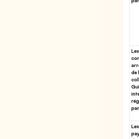
par
Les
con
arr
de 
col
Gu
int
rég
par
Les
pa