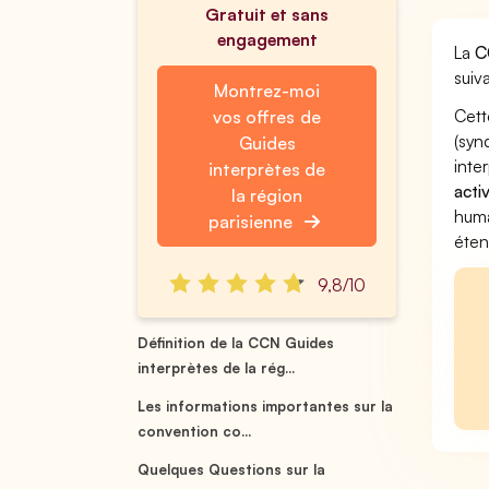
Gratuit et sans
engagement
La
C
suiva
Montrez-moi
Cett
vos offres de
(syn
Guides
inte
interprètes de
acti
la région
huma
parisienne
éten
9,8/10
Définition de la CCN Guides
interprètes de la rég...
Les informations importantes sur la
convention co...
Quelques Questions sur la