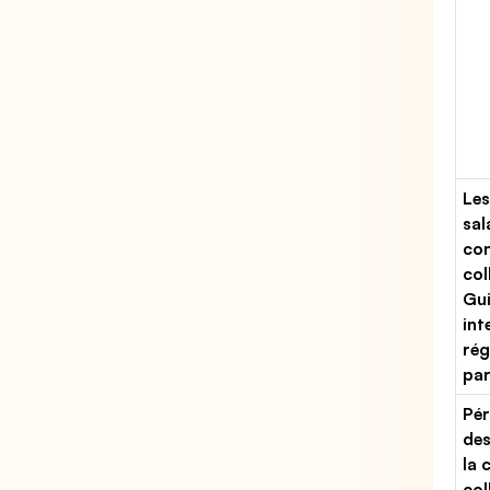
Les
sal
con
col
Gu
int
rég
par
Pér
des
la 
col