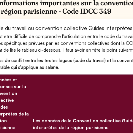
informations importantes sur la conventio
a région parisienne - Code IDCC 349
 du travail ou convention collective Guides interprètes 
eut être difficile de comprendre l'articulation entre le code du trav
es spécifiques prévues par les conventions collectives dont la CC
 de lire le tableau ci-dessous, il faut avoir en tête le point suivant
as de conflit entre les textes légaux (code du travail) et la conventi
rable qui s'applique au salarié.
nées et
onses sur la
vention
lective
ides
erprètes de la
ion
Les données de la Convention collective Guid
isienne
interprètes de la région parisienne