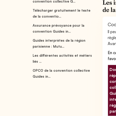
Les 
convention collective G...
de l
Télécharger gratuitement le texte
de la conventio...
Code
Assurance prévoyance pour la
Il p
convention Guides in...
règl
Guides interprètes de la région
Avant
parisienne : Mutu...
En c
Les différentes activités et métiers
favo
liés ...
Don
OPCO de la convention collective
rép
Guides in...
con
col
Gu
int
rég
par