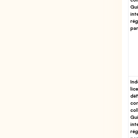
Gu
int
rég
par
Ind
lic
déf
con
col
Gu
int
rég