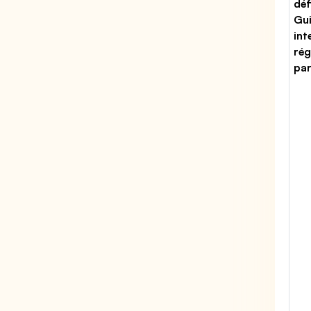
déf
Gu
int
rég
par