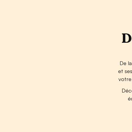
D
De la
et se
votre
Déc
é