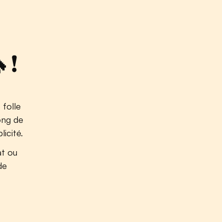
 !
 folle
ong de
icité.
t ou
de