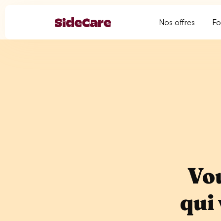
Nos offres
Fo
Vou
qui 