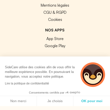
Mentions légales
CGU & RGPD
Cookies
NOS APPS
App Store
Google Play
SideCare utilise des cookies afin de vous offrir la
meilleure expérience possible. En poursuivant la
© 2026 SideCare. Tous droits réservés.
navigation, vous acceptez notre politique.
Lire la politique de confidentialité
Consentements certifiés par
Politique de cookies
Non merci
Je choisis
OK pour moi
Axeptio consent
Plateforme de Gestion du Consentement : Personnalisez vos O