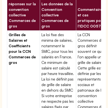
réponses sur la
Les données de la
convention
Convention
Commentaires
collective
collective
et cas
Commerces de
Commerces de
pratiques pour
gros
gros
l'IDCC 00573
Grilles de
La loi fixe des
La CCN
Salaires et
minima de salaires,
Commerces de
Coefficients
notamment le
gros définit
pour la CCN
SMIC, pour tous les
souvent ce que
Commerces de
salariés en France.
l'on appelle une
gros
Ce minimum de
grille de salaires.
salaire est calculé
Cette grille est
par heure travaillée.
définie par les
La loi ne définit pas
représentants
de grille de salaire
sociaux et
en dehors du SMIC
patronaux de la
Si votre entreprise
convention
ne respecte pas les
collective
salaires fixés par
Commerces de