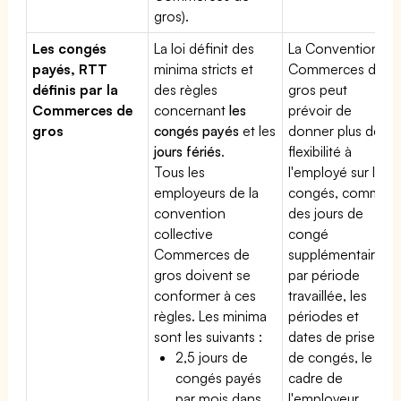
gros).
Les congés
La loi définit des
La Convention
payés, RTT
minima stricts et
Commerces de
définis par la
des règles
gros peut
Commerces de
concernant
les
prévoir de
gros
congés payés
et les
donner plus de
jours fériés
.
flexibilité à
Tous les
l'employé sur les
employeurs de la
congés, comme
convention
des jours de
collective
congé
Commerces de
supplémentaires
gros doivent se
par période
conformer à ces
travaillée, les
règles. Les minima
périodes et
sont les suivants :
dates de prise
2,5 jours de
de congés, le
congés payés
cadre de
par mois dans
l'employeur