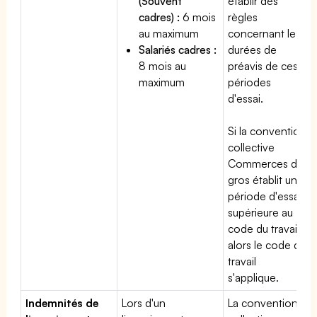
(Souvent
établir des
cadres) :
6 mois
règles
au maximum
concernant les
Salariés cadres :
durées de
8 mois au
préavis de ces
maximum
périodes
d'essai.
Si la convention
collective
Commerces de
gros établit une
période d'essai
supérieure au
code du travail,
alors le code du
travail
s'applique.
Indemnités de
Lors d'un
La convention