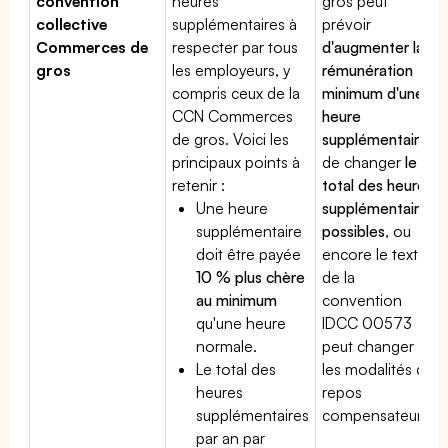
convention
heures
gros peut
collective
supplémentaires à
prévoir
Commerces de
respecter par tous
d'augmenter la
gros
les employeurs, y
rémunération
compris ceux de la
minimum d'une
CCN Commerces
heure
de gros. Voici les
supplémentaire
,
principaux points à
de changer
le
retenir :
total des heures
Une heure
supplémentaires
supplémentaire
possibles
, ou
doit être payée
encore le texte
10 % plus chère
de la
au minimum
convention
qu'une heure
IDCC 00573
normale.
peut changer
Le total des
les modalités du
heures
repos
supplémentaires
compensateur.
par an par