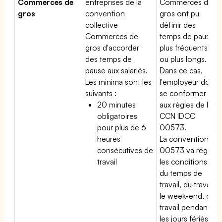
Commerces de
entreprises de la
Commerces de
gros
convention
gros ont pu
collective
définir des
Commerces de
temps de pause
gros d'accorder
plus fréquents
des temps de
ou plus longs.
pause aux salariés.
Dans ce cas,
Les minima sont les
l'employeur doit
suivants :
se conformer
20 minutes
aux règles de la
obligatoires
CCN IDCC
pour plus de 6
00573.
heures
La convention
consécutives de
00573 va régir
travail
les conditions
du temps de
travail, du travail
le week-end, du
travail pendant
les jours fériés,