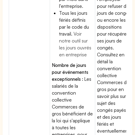
l'entreprise.
pour refuser des
Tous les jours
jours de congés
fériés définis
ou encore les
par le code du
dispositions
travail.
Voir
pour récupérer
notre outil sur
ses jours de
les jours ouvrés
congés.
en entreprise
Consultez en
détail la
Nombre de jours
convention
pour événements
collective
exceptionnels :
Les
Commerces de
salariés de la
gros pour en
convention
savoir plus sur le
collective
sujet des
Commerces de
congés payés
gros bénéficient de
et des jours
la loi qui s'applique
fériés et
à toutes les
éventuellement
entreprises, pour