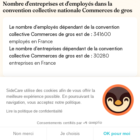
Nombre d'entreprises et d'employés dans la
convention collective nationale Commerces de gros
Le nombre d'employés dépendant de la convention
collective Commerces de gros est de :
341600
employés en France
Le nombre d'entreprises dépendant de la convention
collective Commerces de gros est de :
30280
entreprises en France
Télécharger gratuitement le texte de la
SideCare utilise des cookies afin de vous offrir la
convention collective Commerces de gros
meilleure expérience possible. En poursuivant la
navigation, vous acceptez notre politique.
Lire la politique de confidentialité
Nous avons mis gratuitement à votre disposition le PDF
du texte de la convention collective Commerces de
Consentements certifiés par
gros. Vous pouvez le consulter librement. Cela vous
Politique de cookies
Non merci
Je choisis
OK pour moi
permettra de lire l'ensemble des dispositions de la