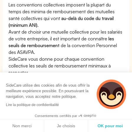
Les conventions collectives imposent la plupart du
temps des minima de remboursement des mutuelles
santé collectives qui vont
au-delà du code du travail
(minimum ANI)
.
Avant de choisir une mutuelle collective pour les salariés
de votre entreprise, il est important de connaître
les
seuils de remboursement
de la convention Personnel
des ASAVPA.
SideCare vous donne pour chaque convention
collective les seuils de remboursement minimaux à
respecter.
Votre entreprise est sous la convention Personnel des
SideCare utilise des cookies afin de vous offrir la
ASAVPA ? Si vous cherchez une mutuelle santé pour
meilleure expérience possible. En poursuivant la
votre entreprise,
contactez SideCare qui pourra vous
navigation, vous acceptez notre politique.
conseiller dans ce choix
.
Lire la politique de confidentialité
Consentements certifiés par
Vous avez des salariés ? Vous désirez avoir un
Politique de cookies
système de gestion des salariés spécialement
Non merci
Je choisis
OK pour moi
conçu pour la convention collective Personnel