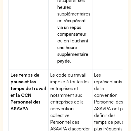
récupérer ses
heures
supplémentaires
en
récupérant
via un repos
compensateur
ou en touchant
une heure
supplémentaire
payée
.
Les temps de
Le code du travail
Les
pause et les
impose à toutes les
représentants
temps de travail
entreprises et
de la
et la CCN
notamment aux
convention
Personnel des
entreprises de la
Personnel des
ASAVPA
convention
ASAVPA ont pu
collective
définir des
Personnel des
temps de pause
ASAVPA d'accorder
plus fréquents