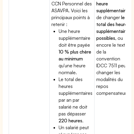
CCN Personnel des
heure
ASAVPA. Voici les
supplémentaire
,
principaux points à
de changer
le
retenir :
total des heures
Une heure
supplémentaires
supplémentaire
possibles
, ou
doit être payée
encore le texte
10 % plus chère
de la
au minimum
convention
qu'une heure
IDCC 7511 peut
normale.
changer les
Le total des
modalités du
heures
repos
supplémentaires
compensateur.
par an par
salarié ne doit
pas dépasser
220 heures
.
Un salarié peut