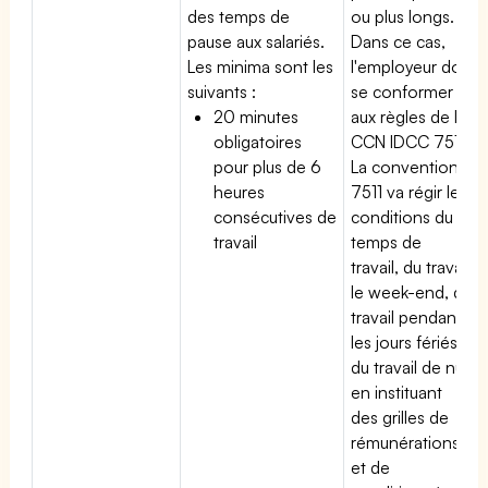
des temps de
ou plus longs.
pause aux salariés.
Dans ce cas,
Les minima sont les
l'employeur doit
suivants :
se conformer
20 minutes
aux règles de la
obligatoires
CCN IDCC 7511.
pour plus de 6
La convention
heures
7511 va régir les
consécutives de
conditions du
travail
temps de
travail, du travail
le week-end, du
travail pendant
les jours fériés,
du travail de nuit
en instituant
des grilles de
rémunérations
et de