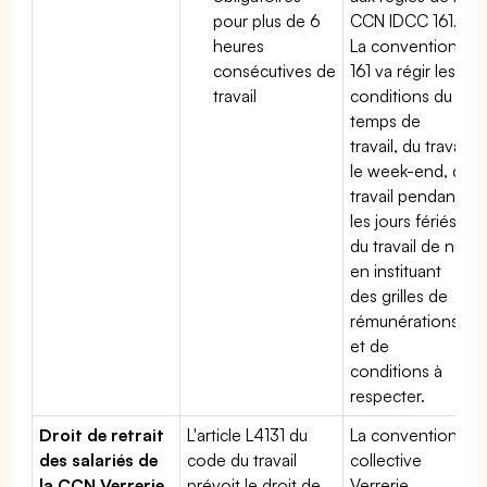
pour plus de 6
CCN IDCC 161.
heures
La convention
consécutives de
161 va régir les
travail
conditions du
temps de
travail, du travail
le week-end, du
travail pendant
les jours fériés,
du travail de nuit
en instituant
des grilles de
rémunérations
et de
conditions à
respecter.
Droit de retrait
L'article L4131 du
La convention
des salariés de
code du travail
collective
la CCN Verrerie
prévoit le droit de
Verrerie