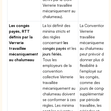
Verrerie travaillée
mécaniquement au
chalumeau).
Les congés
La loi définit des
La Convention
payés, RTT
minima stricts et
Verrerie
définis par la
des règles
travaillée
Verrerie
concernant
les
mécaniquement
travaillée
congés payés
et les
au chalumeau
mécaniquement
jours fériés
.
peut prévoir de
au chalumeau
Tous les
donner plus de
employeurs de la
flexibilité à
convention
l'employé sur
collective Verrerie
les congés,
travaillée
comme des
mécaniquement au
jours de congé
chalumeau doivent
supplémentaires
se conformer à ces
par période
règles. Les minima
travaillée, les
sont les suivants :
périodes et