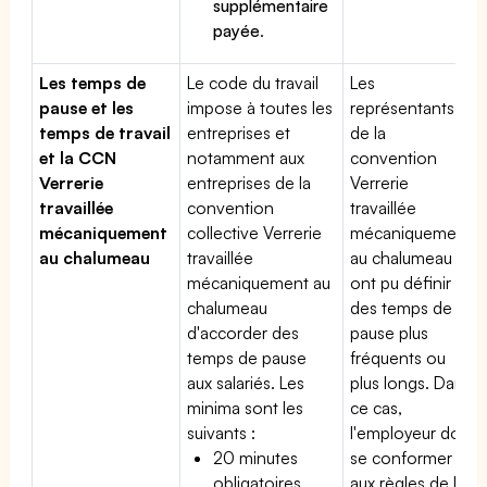
supplémentaire
payée
.
Les temps de
Le code du travail
Les
pause et les
impose à toutes les
représentants
temps de travail
entreprises et
de la
et la CCN
notamment aux
convention
Verrerie
entreprises de la
Verrerie
travaillée
convention
travaillée
mécaniquement
collective Verrerie
mécaniquement
au chalumeau
travaillée
au chalumeau
mécaniquement au
ont pu définir
chalumeau
des temps de
d'accorder des
pause plus
temps de pause
fréquents ou
aux salariés. Les
plus longs. Dans
minima sont les
ce cas,
suivants :
l'employeur doit
20 minutes
se conformer
obligatoires
aux règles de la