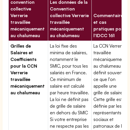
convention
Les données de la
collective
Convention
Verrerie
collective Verrerie
Commentaires
travaillée
travaillée
et cas
mécaniquement
mécaniquement
pratiques pour
au chalumeau
au chalumeau
l'IDCC 161
Grilles de
La loi fixe des
La CCN Verrerie
Salaires et
minima de salaires,
travaillée
Coefficients
notamment le
mécaniquement
pour la CCN
SMIC, pour tous les
au chalumeau
Verrerie
salariés en France.
définit souvent
travaillée
Ce minimum de
ce que l'on
mécaniquement
salaire est calculé
appelle une
au chalumeau
par heure travaillée.
grille de salaires.
La loi ne définit pas
Cette grille est
de grille de salaire
définie par les
en dehors du SMIC
représentants
Si votre entreprise
sociaux et
ne respecte pas les
patronaux de la