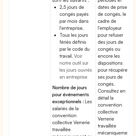
2,5 jours de
dates de prise
congés payés
de congés, le
par mois dans
cadre de
l'entreprise.
l'employeur
Tous les jours
pour refuser
fériés définis
des jours de
par le code du
congés ou
travail.
Voir
encore les
notre outil sur
dispositions
les jours ouvrés
pour récupérer
en entreprise
ses jours de
congés.
Nombre de jours
Consultez en
pour événements
détail la
exceptionnels :
Les
convention
salariés de la
collective
convention
Verrerie
collective Verrerie
travaillée
travaillée
mécaniquement