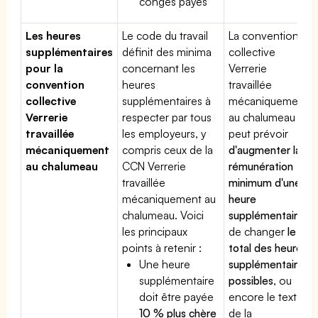
congés payés
Les heures
Le code du travail
La convention
supplémentaires
définit des minima
collective
pour la
concernant les
Verrerie
convention
heures
travaillée
collective
supplémentaires à
mécaniquement
Verrerie
respecter par tous
au chalumeau
travaillée
les employeurs, y
peut prévoir
mécaniquement
compris ceux de la
d'augmenter la
au chalumeau
CCN Verrerie
rémunération
travaillée
minimum d'une
mécaniquement au
heure
chalumeau. Voici
supplémentaire
,
les principaux
de changer
le
points à retenir :
total des heures
Une heure
supplémentaires
supplémentaire
possibles
, ou
doit être payée
encore le texte
10 % plus chère
de la