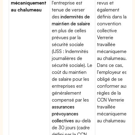
mécaniquement
l'entreprise est
revus et
au chalumeau
tenue de verser
également
des
indemnités de
définis dans la
maintien de salaire
convention
en plus de celles
collective
prévues par la
Verrerie
sécurité sociale
travaillée
(IJSS : Indemnités
mécaniquement
journalières de
au chalumeau.
sécurité sociale). Le
Dans ce cas,
coût du maintien
l'employeur est
de salaire pour les
obligé de se
entreprises est
conformer aux
généralement
règles de la
compensé par les
CCN Verrerie
assurances
travaillée
prévoyances
mécaniquement
collectives
au-delà
au chalumeau
de 30 jours (cadre
défini par la CCN