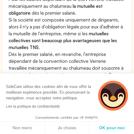
mécaniquement au chalumeau
la mutuelle est
obligatoire
dès le premier salarié.
Si la société est composée uniquement de dirigeants,
alors il n'y a pas d'obligation légale pour eux d'adhérer à
la mutuelle de l'entreprise, même si les
mutuelles
collectives sont beaucoup plus avantageuses que les
mutuelles TNS
.
Dès le premier salarié, en revanche, l'entreprise
dépendant de la convention collective Verrerie
travaillée mécaniquement au chalumeau doit souscrire à
une complémentaire santé pour son personnel. Cette
mutuelle doit respecter des critères bien particuliers
SideCare utilise des cookies afin de vous offrir la
définis dans la convention collective.
meilleure expérience possible. En poursuivant la
Voir notre page dédiée à la mutuelle pour la CCN
navigation, vous acceptez notre politique.
Verrerie travaillée mécaniquement au chalumeau
Lire la politique de confidentialité
En résumé :
Consentements certifiés par
La Mutuelle est obligatoire pour la convention collective
Politique de cookies
Verrerie travaillée mécaniquement au chalumeau : OUI
Non merci
Je choisis
OK pour moi