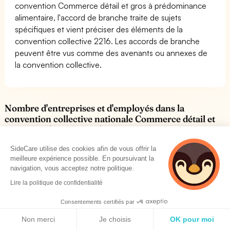
convention Commerce détail et gros à prédominance
alimentaire, l'accord de branche traite de sujets
spécifiques et vient préciser des éléments de la
convention collective 2216. Les accords de branche
peuvent être vus comme des avenants ou annexes de
la convention collective.
Nombre d'entreprises et d'employés dans la
convention collective nationale Commerce détail et
gros à prédominance alimentaire
SideCare utilise des cookies afin de vous offrir la
Le nombre d'employés dépendant de la convention
meilleure expérience possible. En poursuivant la
collective Commerce détail et gros à prédominance
navigation, vous acceptez notre politique.
alimentaire est de :
690300 employés en France
Lire la politique de confidentialité
Le nombre d'entreprises dépendant de la convention
Consentements certifiés par
collective Commerce détail et gros à prédominance
Politique de cookies
alimentaire est de :
11840 entreprises en France
Non merci
Je choisis
OK pour moi