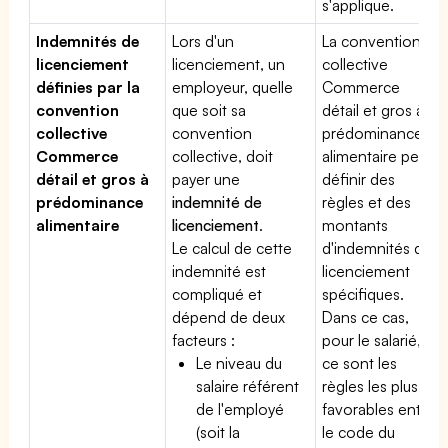
s'applique.
Indemnités de
Lors d'un
La convention
licenciement
licenciement, un
collective
définies par la
employeur, quelle
Commerce
convention
que soit sa
détail et gros à
collective
convention
prédominance
Commerce
collective, doit
alimentaire peut
détail et gros à
payer une
définir des
prédominance
indemnité de
règles et des
alimentaire
licenciement
.
montants
Le calcul de cette
d'indemnités de
indemnité est
licenciement
compliqué et
spécifiques.
dépend de deux
Dans ce cas,
facteurs :
pour le salarié,
Le niveau du
ce sont les
salaire référent
règles les plus
de l'employé
favorables entre
(soit la
le code du