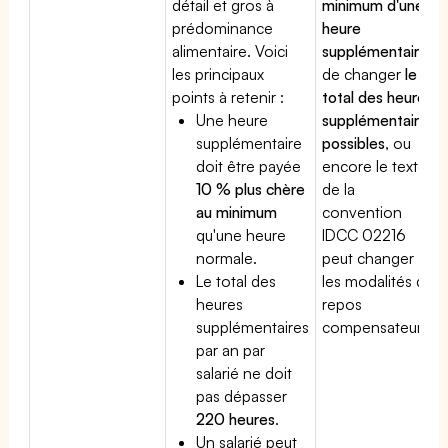
détail et gros à
minimum d'une
prédominance
heure
alimentaire. Voici
supplémentaire
,
les principaux
de changer
le
points à retenir :
total des heures
Une heure
supplémentaires
supplémentaire
possibles
, ou
doit être payée
encore le texte
10 % plus chère
de la
au minimum
convention
qu'une heure
IDCC 02216
normale.
peut changer
Le total des
les modalités du
heures
repos
supplémentaires
compensateur.
par an par
salarié ne doit
pas dépasser
220 heures
.
Un salarié peut