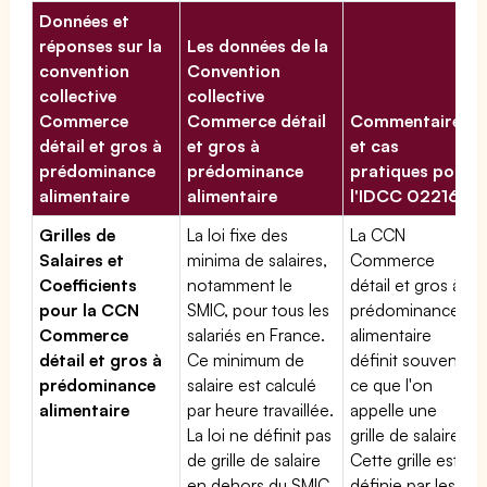
Données et
réponses sur la
Les données de la
convention
Convention
collective
collective
Commerce
Commerce détail
Commentaires
détail et gros à
et gros à
et cas
prédominance
prédominance
pratiques pour
alimentaire
alimentaire
l'IDCC 02216
Grilles de
La loi fixe des
La CCN
Salaires et
minima de salaires,
Commerce
Coefficients
notamment le
détail et gros à
pour la CCN
SMIC, pour tous les
prédominance
Commerce
salariés en France.
alimentaire
détail et gros à
Ce minimum de
définit souvent
prédominance
salaire est calculé
ce que l'on
alimentaire
par heure travaillée.
appelle une
La loi ne définit pas
grille de salaires.
de grille de salaire
Cette grille est
en dehors du SMIC
définie par les