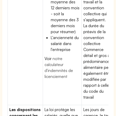
moyenne des
travail et la
12 derniers mois
convention
- soit la
collective qui
moyenne des 3
s'appliquent.
derniers mois
La durée du
pour résumer)
préavis de la
L'ancienneté du
convention
salarié dans
collective
l'entreprise
Commerce
détail et gros à
Voir
notre
prédominance
calculateur
alimentaire peut
d'indemnités de
également être
licenciement
modifiée par
rapport à celle
du code du
travail
Les dispositions
La loi protège les
Les jours de
concernant les
salariés, quelle que
carence, le taux