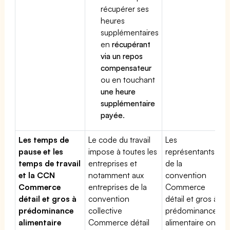
récupérer ses
heures
supplémentaires
en
récupérant
via un repos
compensateur
ou en touchant
une heure
supplémentaire
payée
.
Les temps de
Le code du travail
Les
pause et les
impose à toutes les
représentants
temps de travail
entreprises et
de la
et la CCN
notamment aux
convention
Commerce
entreprises de la
Commerce
détail et gros à
convention
détail et gros à
prédominance
collective
prédominance
alimentaire
Commerce détail
alimentaire ont