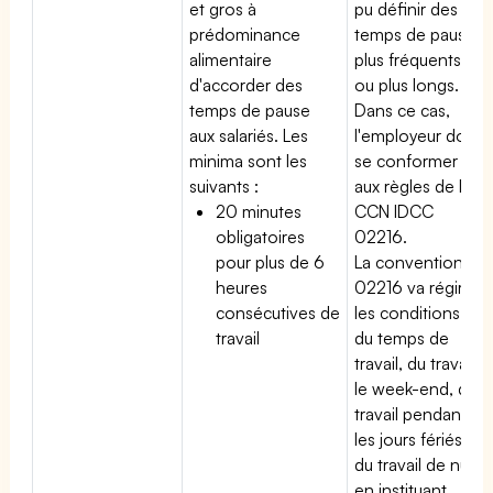
et gros à
pu définir des
prédominance
temps de pause
alimentaire
plus fréquents
d'accorder des
ou plus longs.
temps de pause
Dans ce cas,
aux salariés. Les
l'employeur doit
minima sont les
se conformer
suivants :
aux règles de la
20 minutes
CCN IDCC
obligatoires
02216.
pour plus de 6
La convention
heures
02216 va régir
consécutives de
les conditions
travail
du temps de
travail, du travail
le week-end, du
travail pendant
les jours fériés,
du travail de nuit
en instituant