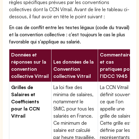
règles spécifiques prévues par les conventions
collectives dont la CCN Vitrail. Avant de lire le tableau ci-
dessous, il faut avoir en tête le point suivant :
En cas de conflit entre les textes légaux (code du travail)
et la convention collective : c'est toujours le cas le plus
favorable qui s'applique au salarié.
Données et
Commentaires
réponses sur la
Les données de la
et cas
convention
Convention
pratiques pour
collective Vitrail
collective Vitrail
l'IDCC 1945
Grilles de
La loi fixe des
La CCN Vitrail
Salaires et
minima de salaires,
définit souvent
Coefficients
notamment le
ce que l'on
pour la CCN
SMIC, pour tous les
appelle une
Vitrail
salariés en France.
grille de salaires.
Ce minimum de
Cette grille est
salaire est calculé
définie par les
par heure travaillée.
représentants