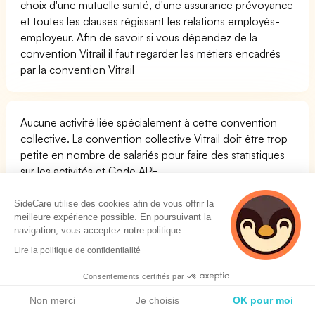
choix d'une mutuelle santé, d'une assurance prévoyance
et toutes les clauses régissant les relations employés-
employeur. Afin de savoir si vous dépendez de la
convention Vitrail il faut regarder les métiers encadrés
par la convention Vitrail
Aucune activité liée spécialement à cette convention
collective. La convention collective Vitrail doit être trop
petite en nombre de salariés pour faire des statistiques
sur les activités et Code APE.
Attention, les conventions collectives sont actuellement
en cours de fusion sous la pression de l'État français afin
SideCare utilise des cookies afin de vous offrir la
meilleure expérience possible. En poursuivant la
de réduire le nombre de celles-ci. La convention
navigation, vous acceptez notre politique.
collective Vitrail est susceptible d'être en cours de fusion
avec d'autres conventions collectives.
Lire la politique de confidentialité
Consentements certifiés par
Politique de cookies
OPCO de la convention collective Vitrail
Non merci
Je choisis
OK pour moi