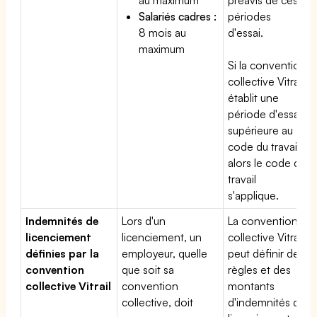
Salariés cadres :
périodes
8 mois au
d'essai.
maximum
Si la convention
collective Vitrail
établit une
période d'essai
supérieure au
code du travail,
alors le code du
travail
s'applique.
Indemnités de
Lors d'un
La convention
licenciement
licenciement, un
collective Vitrail
définies par la
employeur, quelle
peut définir des
convention
que soit sa
règles et des
collective Vitrail
convention
montants
collective, doit
d'indemnités de