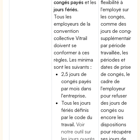
congés payés
et les
flexibilité à
jours fériés
.
l'employé sur
Tous les
les congés,
employeurs de la
comme des
convention
jours de congé
collective Vitrail
supplémentaires
doivent se
par période
conformer à ces
travaillée, les
règles. Les minima
périodes et
sont les suivants :
dates de prise
2,5 jours de
de congés, le
congés payés
cadre de
par mois dans
l'employeur
l'entreprise.
pour refuser
Tous les jours
des jours de
fériés définis
congés ou
par le code du
encore les
travail.
Voir
dispositions
notre outil sur
pour récupérer
les jours ouvrés
ses jours de