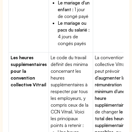
Le mariage d'un
enfant :
1 jour
de congé payé
Le mariage ou
pacs du salarié :
4 jours de
congés payés
Les heures
Le code du travail
La convention
supplémentaires
définit des minima
collective Vitrail
pour la
concernant les
peut prévoir
convention
heures
d'augmenter la
collective Vitrail
supplémentaires à
rémunération
respecter par tous
minimum d'une
les employeurs, y
heure
compris ceux de la
supplémentaire
,
CCN Vitrail. Voici
de changer
le
les principaux
total des heures
points à retenir :
supplémentaires
Une heure
possibles
, ou