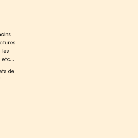
moins
uctures
 les
etc...
ats de
!