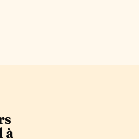
rs
l à