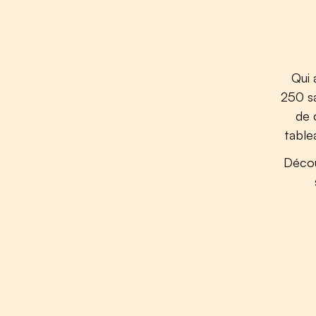
Qui 
250 sa
de 
table
Décou