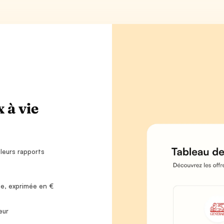
 à vie
leurs rapports
ie, exprimée en €
eur