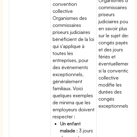
Organismes des
convention
commissaires
collective
priseurs
Organismes des
judiciaires pour
commissaires
en savoir plus
priseurs judiciaires
sur le sujet des
bénéficient de la loi
congés payés
qui s'applique à
et des jours
toutes les
fériés et
entreprises, pour
éventuellement
des événements
si la convention
exceptionnels,
collective
généralement
modifie les
familiaux. Voici
durées des
quelques exemples
congés
de minima que les
exceptionnels.
employeurs doivent
respecter :
Un enfant
malade :
3 jours