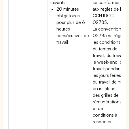
suivants :
se conformer
20 minutes
aux règles de la
obligatoires
CCN IDCC
pour plus de 6
02785.
heures
La convention
consécutives de
02785 va régir
travail
les conditions
du temps de
travail, du travail
le week-end, du
travail pendant
les jours fériés,
du travail de nuit
en instituant
des grilles de
rémunérations
et de
conditions à
respecter.