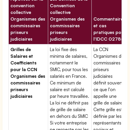
convention
Convention
collective
collective
Organismes des
Organismes des
Commentaires
commissaires
commissaires
et cas
priseurs
priseurs
pratiques pour
judiciaires
judiciaires
l'IDCC 02785
Grilles de
La loi fixe des
La CCN
Salaires et
minima de salaires,
Organismes des
Coefficients
notamment le
commissaires
pour la CCN
SMIC, pour tous les
priseurs
Organismes des
salariés en France.
judiciaires
commissaires
Ce minimum de
définit souvent
priseurs
salaire est calculé
ce que l'on
judiciaires
par heure travaillée.
appelle une
La loi ne définit pas
grille de salaires.
de grille de salaire
Cette grille est
en dehors du SMIC
définie par les
Si votre entreprise
représentants
ne respecte pas les
sociaux et