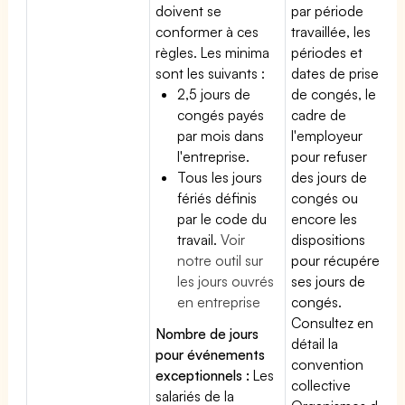
doivent se
par période
conformer à ces
travaillée, les
règles. Les minima
périodes et
sont les suivants :
dates de prise
2,5 jours de
de congés, le
congés payés
cadre de
par mois dans
l'employeur
l'entreprise.
pour refuser
Tous les jours
des jours de
fériés définis
congés ou
par le code du
encore les
travail.
Voir
dispositions
notre outil sur
pour récupérer
les jours ouvrés
ses jours de
en entreprise
congés.
Consultez en
Nombre de jours
détail la
pour événements
convention
exceptionnels :
Les
collective
salariés de la