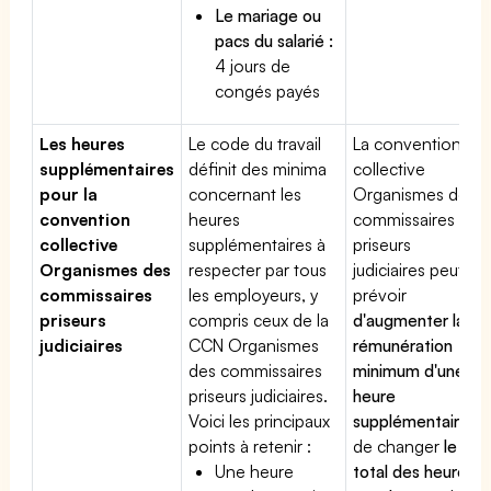
Le mariage ou
pacs du salarié :
4 jours de
congés payés
Les heures
Le code du travail
La convention
supplémentaires
définit des minima
collective
pour la
concernant les
Organismes des
convention
heures
commissaires
collective
supplémentaires à
priseurs
Organismes des
respecter par tous
judiciaires peut
commissaires
les employeurs, y
prévoir
priseurs
compris ceux de la
d'augmenter la
judiciaires
CCN Organismes
rémunération
des commissaires
minimum d'une
priseurs judiciaires.
heure
Voici les principaux
supplémentaire
,
points à retenir :
de changer
le
Une heure
total des heures