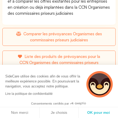
et à comparer les offres existantes pour les entreprises
en création ou déjà implantées dans la CCN Organismes
des commissaires priseurs judiciaires
Comparer les prévoyances Organismes des
commissaires priseurs judiciaires
Liste des produits de prévoyances pour la
CCN Organismes des commissaires priseurs
judiciaires
SideCare utilise des cookies afin de vous offrir la
meilleure expérience possible. En poursuivant la
navigation, vous acceptez notre politique.
Les seuils de prévoyance prévus par la convention
Lire la politique de confidentialité
Organismes des commissaires priseurs judiciaires
Consentements certifiés par
Politique de cookies
Incapacité temporaire de travail
Non merci
Je choisis
OK pour moi