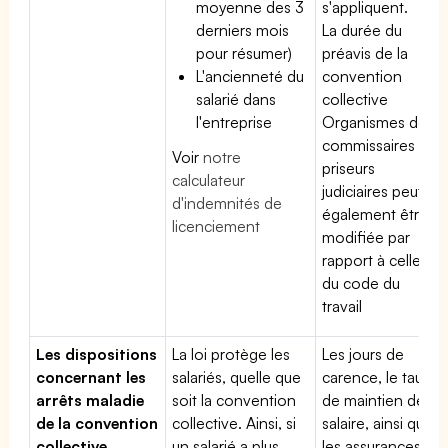
moyenne des 3
s'appliquent.
derniers mois
La durée du
pour résumer)
préavis de la
L'ancienneté du
convention
salarié dans
collective
l'entreprise
Organismes des
commissaires
Voir
notre
priseurs
calculateur
judiciaires peut
d'indemnités de
également être
licenciement
modifiée par
rapport à celle
du code du
travail
Les dispositions
La loi protège les
Les jours de
concernant les
salariés, quelle que
carence, le taux
arrêts maladie
soit la convention
de maintien de
de la convention
collective. Ainsi, si
salaire, ainsi que
collective
un salarié a plus
les assurances