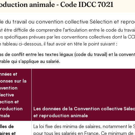
oduction animale - Code IDCC 7021
e du travail ou convention collective Sélection et repro
eut être difficile de comprendre l'articulation entre le code du trav
es spécifiques prévues par les conventions collectives dont la C
le tableau ci-dessous, il faut avoir en tête le point suivant :
as de conflit entre les textes légaux (code du travail) et la conventi
rable qui s'applique au salarié.
nées et
onses sur la
vention
lective
ection et
roduction
Les données de la Convention collective Séle
male
et reproduction animale
lles de
La loi fixe des minima de salaires, notamment le 
aires et
pour tous les salariés en France. Ce minimum de