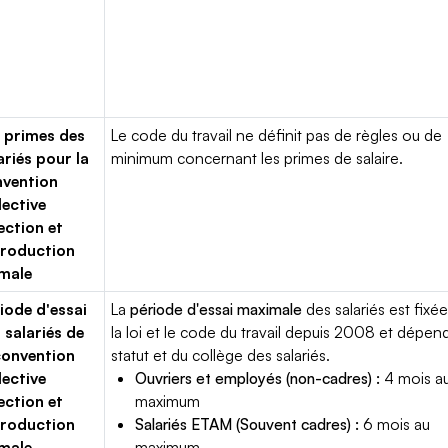
 primes des
Le code du travail ne définit pas de règles ou de
ariés pour la
minimum concernant les primes de salaire.
vention
lective
ection et
roduction
male
iode d'essai
La
période d'essai maximale
des salariés est fixée
 salariés de
la loi et le code du travail depuis 2008 et dépen
convention
statut et du collège des salariés.
lective
Ouvriers et employés (non-cadres) :
4 mois a
ection et
maximum
roduction
Salariés ETAM (Souvent cadres) :
6 mois au
male
maximum