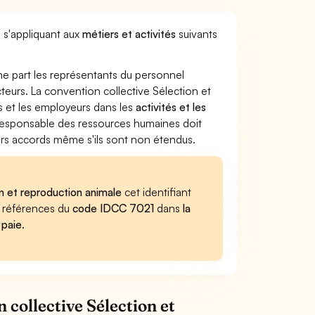
e s'appliquant aux
métiers et activités
suivants
ne part les représentants du personnel
cteurs. La convention collective Sélection et
és et les employeurs dans les
activités et les
e responsable des ressources humaines doit
iers accords même s'ils sont non étendus.
on et reproduction animale
cet identifiant
es références du
code IDCC 7021
dans
la
 paie
.
 collective Sélection et