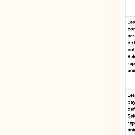
Les
con
arr
de 
col
Sél
rep
ani
Les
pa
déf
Sél
rep
ani