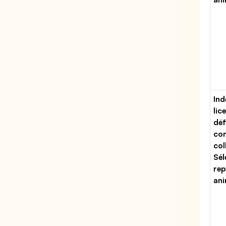
Ind
lic
déf
con
col
Sél
rep
ani