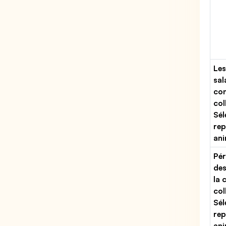
Les
sal
con
col
Sél
rep
ani
Pér
des
la 
col
Sél
rep
ani