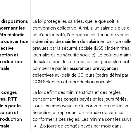
 dispositions
La loi protège les salariés, quelle que soit la
cernant les
convention collective. Ainsi, si un salarié a plus d
êts maladie
an d'ancienneté, l'entreprise est tenue de verser
la convention
indemnités de maintien de salaire
en plus de cell
lective
prévues par la sécurité sociale (IJSS : Indemnités
ection et
journalières de sécurité sociale). Le coût du main
roduction
de salaire pour les entreprises est généralement
male
compensé par les
assurances prévoyances
collectives
au-delà de 30 jours (cadre défini par l
CCN Sélection et reproduction animale).
 congés
La loi définit des minima stricts et des règles
yés, RTT
concernant
les congés payés
et les
jours fériés
.
inis par la
Tous les employeurs de la convention collective
ection et
Sélection et reproduction animale doivent se
roduction
conformer à ces règles. Les minima sont les suiva
male
2,5 jours de congés payés par mois dans