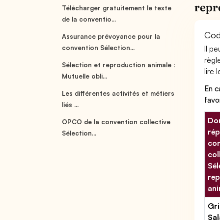
repr
Télécharger gratuitement le texte
de la conventio...
Cod
Assurance prévoyance pour la
convention Sélection...
Il p
règl
Sélection et reproduction animale :
lire 
Mutuelle obli...
En c
Les différentes activités et métiers
favo
liés ...
Don
OPCO de la convention collective
rép
Sélection...
con
col
Sél
rep
ani
Gri
Sal