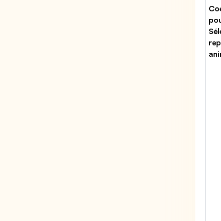
Coe
po
Sél
rep
ani