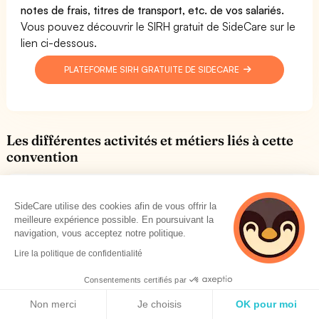
notes de frais, titres de transport, etc. de vos salariés.
Vous pouvez découvrir le SIRH gratuit de SideCare sur le
lien ci-dessous.
PLATEFORME SIRH GRATUITE DE SIDECARE
Les différentes activités et métiers liés à cette
convention
Est-ce que votre entreprise dépend de la CCN
SideCare utilise des cookies afin de vous offrir la
Institut Pasteur ?
meilleure expérience possible. En poursuivant la
La convention collective Institut Pasteur est liée aux
navigation, vous acceptez notre politique.
activités suivantes. Pour toutes ces activités, il est
Lire la politique de confidentialité
obligatoire de respecter cette convention collective.
Cela concerne le choix d'une mutuelle santé, d'une
Consentements certifiés par
assurance prévoyance et toutes les clauses régissant les
Politique de cookies
Non merci
Je choisis
OK pour moi
relations employés-employeur. Afin de savoir si vous