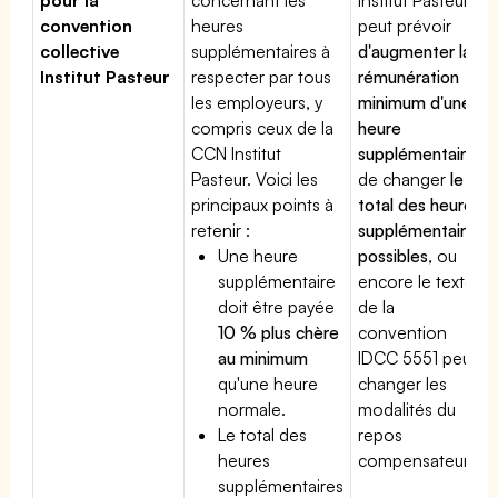
convention
heures
peut prévoir
collective
supplémentaires à
d'augmenter la
Institut Pasteur
respecter par tous
rémunération
les employeurs, y
minimum d'une
compris ceux de la
heure
CCN Institut
supplémentaire
,
Pasteur. Voici les
de changer
le
principaux points à
total des heures
retenir :
supplémentaires
Une heure
possibles
, ou
supplémentaire
encore le texte
doit être payée
de la
10 % plus chère
convention
au minimum
IDCC 5551 peut
qu'une heure
changer les
normale.
modalités du
Le total des
repos
heures
compensateur.
supplémentaires