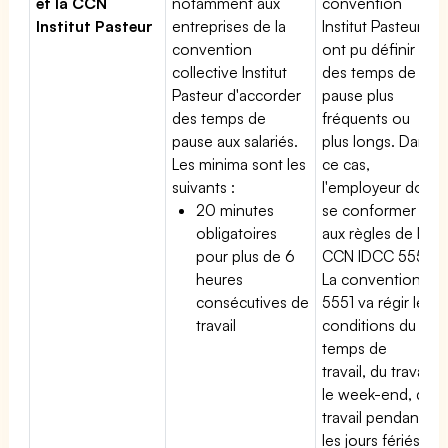
et la CCN
notamment aux
convention
Institut Pasteur
entreprises de la
Institut Pasteur
convention
ont pu définir
collective Institut
des temps de
Pasteur d'accorder
pause plus
des temps de
fréquents ou
pause aux salariés.
plus longs. Dans
Les minima sont les
ce cas,
suivants :
l'employeur doit
20 minutes
se conformer
obligatoires
aux règles de la
pour plus de 6
CCN IDCC 5551.
heures
La convention
consécutives de
5551 va régir les
travail
conditions du
temps de
travail, du travail
le week-end, du
travail pendant
les jours fériés,