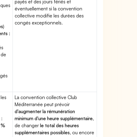
payés et des jours fériés et
lques
éventuellement si la convention
collective modifie les durées des
congés exceptionnels.
és
)
nts :
és
 de
ngés
 les
La convention collective Club
Méditerranée peut prévoir
d'augmenter la rémunération
 :
minimum d'une heure supplémentaire
,
 %
de changer
le total des heures
.
supplémentaires possibles
, ou encore