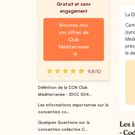
Gratuit et sans
engagement
La
C
Montrez-moi
Cett
(syn
vos offres de
Médi
Club
prés
Méditerranée
la d
9,8/10
Définition de la CCN Club
Méditerranée - IDCC 554...
Les informations importantes sur la
convention co...
Les 
Quelques Questions sur la
convention collective C...
- Co