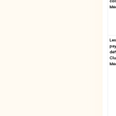
col
Méd
Les
pa
déf
Cl
Méd