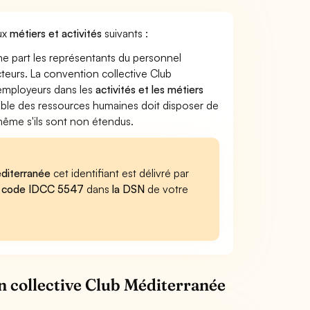
aux
métiers et activités
suivants :
ne part les représentants du personnel
cteurs. La convention collective Club
s employeurs dans les
activités et les métiers
sable des ressources humaines doit disposer de
 même s'ils sont non étendus.
éditerranée
cet identifiant est délivré par
u
code IDCC 5547
dans
la DSN
de votre
n collective Club Méditerranée