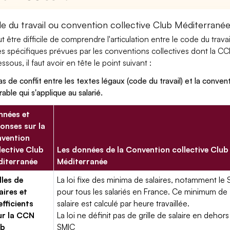
e du travail ou convention collective Club Méditerranée
eut être difficile de comprendre l'articulation entre le code du trav
es spécifiques prévues par les conventions collectives dont la CC
ssous, il faut avoir en tête le point suivant :
as de conflit entre les textes légaux (code du travail) et la conventi
rable qui s'applique au salarié.
nées et
onses sur la
vention
lective Club
Les données de la Convention collective Club
iterranée
Méditerranée
lles de
La loi fixe des minima de salaires, notamment le 
aires et
pour tous les salariés en France. Ce minimum de
fficients
salaire est calculé par heure travaillée.
ur la CCN
La loi ne définit pas de grille de salaire en dehors
ub
SMIC