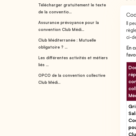
Télécharger gratuitement le texte
de la conventio...
Cod
Assurance prévoyance pour la
Il p
convention Club Médi...
règl
ci-de
Club Méditerranée : Mutuelle
obligatoire ? ...
En c
favo
Les différentes activités et métiers
liés ...
Don
rép
OPCO de la convention collective
con
Club Médi...
col
Méd
Gri
Sal
Coe
po
Cl