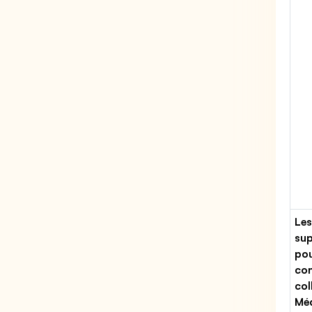
Les
sup
pou
con
col
Méd