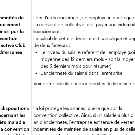
emnités de
Lors d'un licenciement, un employeur, quelle que 
enciement
sa convention collective, doit payer une
indemni
inies par la
licenciement
.
vention
Le calcul de cette indemnité est compliqué et d
lective Club
de deux facteurs :
iterranée
Le niveau du salaire référent de l'employé (soi
moyenne des 12 derniers mois - soit la moy
des 3 derniers mois pour résumer)
L'ancienneté du salarié dans l'entreprise
Voir
notre calculateur d'indemnités de licenciem
 dispositions
La loi protège les salariés, quelle que soit la
cernant les
convention collective. Ainsi, si un salarié a plus d
êts maladie
an d'ancienneté, l'entreprise est tenue de verser
la convention
indemnités de maintien de salaire
en plus de cell