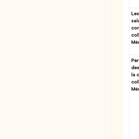
Les
sal
con
col
Méd
Pér
des
la 
col
Méd