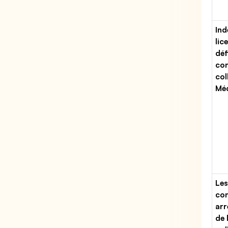
Ind
lic
déf
con
col
Méd
Les
con
arr
de 