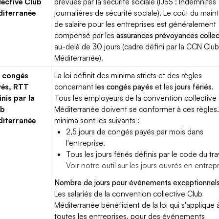
lective Club
prévues par la sécurité sociale (IJSS : Indemnités
iterranée
journalières de sécurité sociale). Le coût du main
de salaire pour les entreprises est généralement
compensé par les
assurances prévoyances collec
au-delà de 30 jours (cadre défini par la CCN Clu
Méditerranée).
 congés
La loi définit des minima stricts et des règles
yés, RTT
concernant
les congés payés
et les
jours fériés
.
inis par la
Tous les employeurs de la convention collective
ub
Méditerranée doivent se conformer à ces règles.
iterranée
minima sont les suivants :
2,5 jours de congés payés par mois dans
l'entreprise.
Tous les jours fériés définis par le code du trav
Voir notre outil sur les jours ouvrés en entrep
Nombre de jours pour événements exceptionnels
Les salariés de la convention collective Club
Méditerranée bénéficient de la loi qui s'applique 
toutes les entreprises, pour des événements