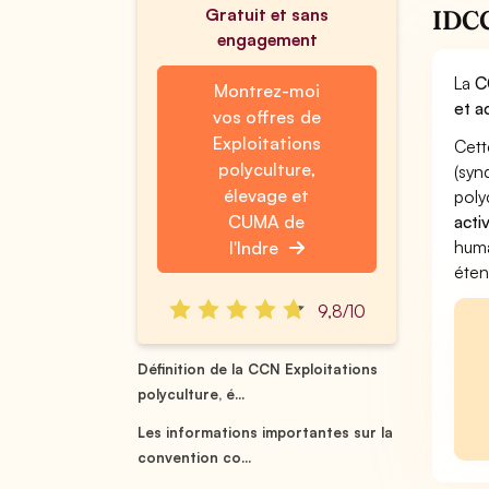
Gratuit et sans
IDCC
engagement
La
C
Montrez-moi
et a
vos offres de
Exploitations
Cett
polyculture,
(syn
élevage et
poly
CUMA de
acti
huma
l'Indre
éten
9,8/10
Définition de la CCN Exploitations
polyculture, é...
Les informations importantes sur la
convention co...