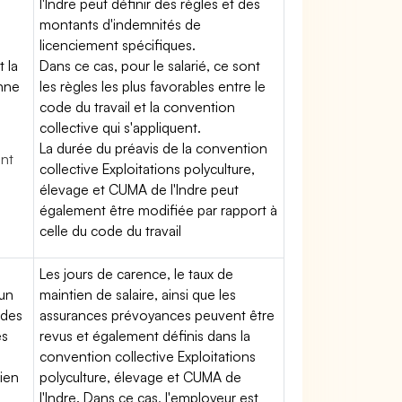
l'Indre peut définir des règles et des
montants d'indemnités de
licenciement spécifiques.
t la
Dans ce cas, pour le salarié, ce sont
enne
les règles les plus favorables entre le
code du travail et la convention
collective qui s'appliquent.
La durée du préavis de la convention
ent
collective Exploitations polyculture,
élevage et CUMA de l'Indre peut
également être modifiée par rapport à
celle du code du travail
Les jours de carence, le taux de
'un
maintien de salaire, ainsi que les
 des
assurances prévoyances peuvent être
es
revus et également définis dans la
convention collective Exploitations
tien
polyculture, élevage et CUMA de
l'Indre. Dans ce cas, l'employeur est