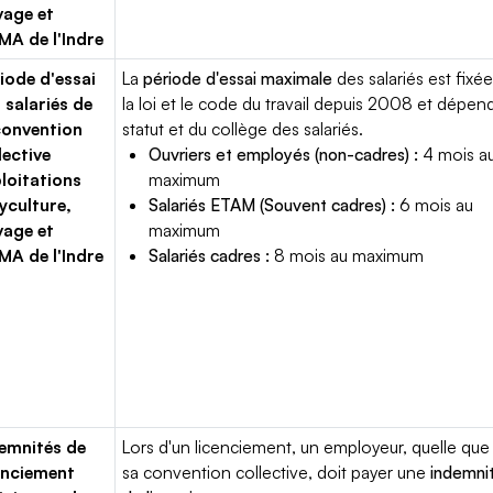
vage et
A de l'Indre
iode d'essai
La
période d'essai maximale
des salariés est fixée
 salariés de
la loi et le code du travail depuis 2008 et dépen
convention
statut et du collège des salariés.
lective
Ouvriers et employés (non-cadres) :
4 mois a
loitations
maximum
yculture,
Salariés ETAM (Souvent cadres) :
6 mois au
vage et
maximum
A de l'Indre
Salariés cadres :
8 mois au maximum
emnités de
Lors d'un licenciement, un employeur, quelle que 
enciement
sa convention collective, doit payer une
indemni