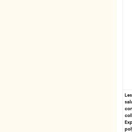
Les
sal
con
col
Exp
pol