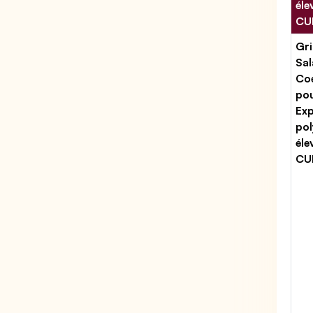
éle
CUM
Gri
Sal
Coe
po
Exp
pol
éle
CUM