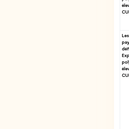
éle
CUM
Les
pa
déf
Exp
pol
éle
CUM