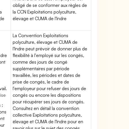
obligé de se conformer aux règles de
a
la CCN Exploitations polyculture,
 de
élevage et CUMA de l'Indre
La Convention Exploitations
polyculture, élevage et CUMA de
l'Indre peut prévoir de donner plus de
ndre
flexibilité à l'employé sur les congés,
ont
comme des jours de congé
supplémentaires par période
travaillée, les périodes et dates de
prise de congés, le cadre de
ail.
l'employeur pour refuser des jours de
rise
congés ou encore les dispositions
pour récupérer ses jours de congés.
 :
Consultez en détail la convention
ions
collective Exploitations polyculture,
ent
élevage et CUMA de l'Indre pour en
our
savoir plus sur le sujet des congés