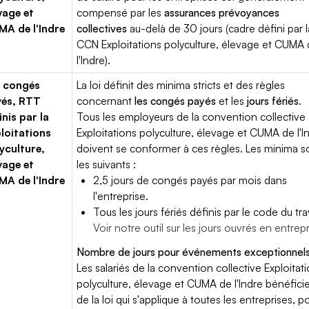
vage et
compensé par les
assurances prévoyances
A de l'Indre
collectives
au-delà de 30 jours (cadre défini par l
CCN Exploitations polyculture, élevage et CUMA
l'Indre).
 congés
La loi définit des minima stricts et des règles
yés, RTT
concernant
les congés payés
et les
jours fériés
.
inis par la
Tous les employeurs de la convention collective
loitations
Exploitations polyculture, élevage et CUMA de l'I
yculture,
doivent se conformer à ces règles. Les minima s
vage et
les suivants :
A de l'Indre
2,5 jours de congés payés par mois dans
l'entreprise.
Tous les jours fériés définis par le code du trav
Voir notre outil sur les jours ouvrés en entrep
Nombre de jours pour événements exceptionnels
Les salariés de la convention collective Exploitat
polyculture, élevage et CUMA de l'Indre bénéfici
de la loi qui s'applique à toutes les entreprises, p