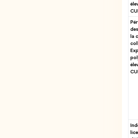
éle
CUM
Pér
des
la 
col
Exp
pol
éle
CUM
Ind
lic