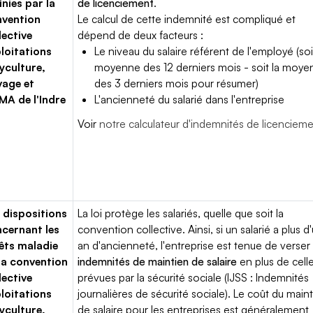
inies par la
de licenciement
.
vention
Le calcul de cette indemnité est compliqué et
lective
dépend de deux facteurs :
loitations
Le niveau du salaire référent de l'employé (soi
yculture,
moyenne des 12 derniers mois - soit la moy
vage et
des 3 derniers mois pour résumer)
A de l'Indre
L'ancienneté du salarié dans l'entreprise
Voir
notre calculateur d'indemnités de licenciem
 dispositions
La loi protège les salariés, quelle que soit la
cernant les
convention collective. Ainsi, si un salarié a plus d
êts maladie
an d'ancienneté, l'entreprise est tenue de verser
la convention
indemnités de maintien de salaire
en plus de cell
lective
prévues par la sécurité sociale (IJSS : Indemnités
loitations
journalières de sécurité sociale). Le coût du main
yculture,
de salaire pour les entreprises est généralement