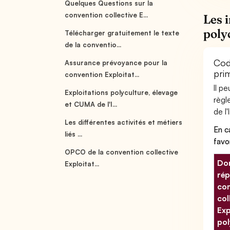
Quelques Questions sur la
convention collective E...
Les 
poly
Télécharger gratuitement le texte
de la conventio...
Code
Assurance prévoyance pour la
pri
convention Exploitat...
Il p
Exploitations polyculture, élevage
règl
et CUMA de l'I...
de l'
Les différentes activités et métiers
En c
liés ...
favo
OPCO de la convention collective
Don
Exploitat...
rép
con
col
Exp
pol