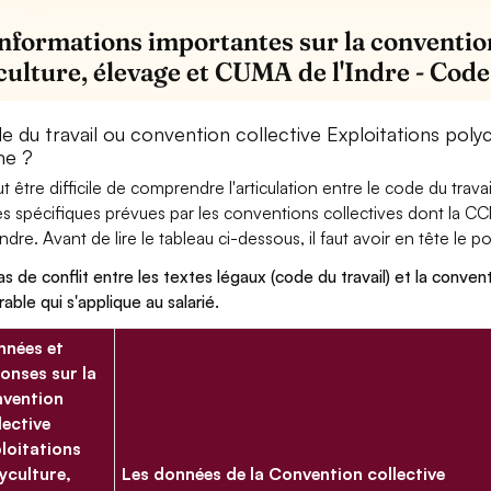
informations importantes sur la convention
culture, élevage et CUMA de l'Indre - Cod
 du travail ou convention collective Exploitations polyc
me ?
eut être difficile de comprendre l'articulation entre le code du trav
es spécifiques prévues par les conventions collectives dont la C
Indre. Avant de lire le tableau ci-dessous, il faut avoir en tête le po
as de conflit entre les textes légaux (code du travail) et la conventi
rable qui s'applique au salarié.
nées et
onses sur la
vention
lective
loitations
yculture,
Les données de la Convention collective