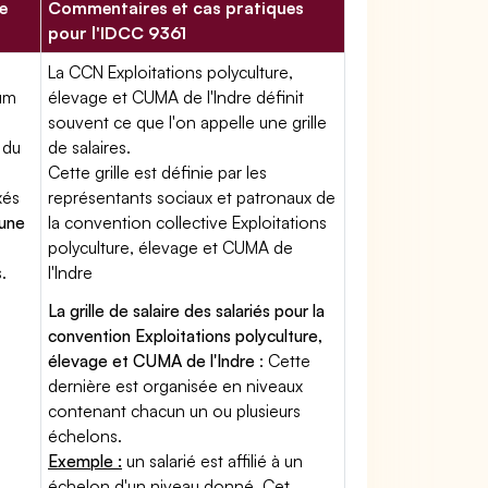
e
Commentaires et cas pratiques
pour l'IDCC 9361
La CCN Exploitations polyculture,
mum
élevage et CUMA de l'Indre définit
souvent ce que l'on appelle une grille
 du
de salaires.
Cette grille est définie par les
xés
représentants sociaux et patronaux de
'une
la convention collective Exploitations
polyculture, élevage et CUMA de
.
l'Indre
La grille de salaire des salariés pour la
convention Exploitations polyculture,
élevage et CUMA de l'Indre
: Cette
dernière est organisée en niveaux
contenant chacun un ou plusieurs
échelons.
Exemple :
un salarié est affilié à un
échelon d'un niveau donné. Cet