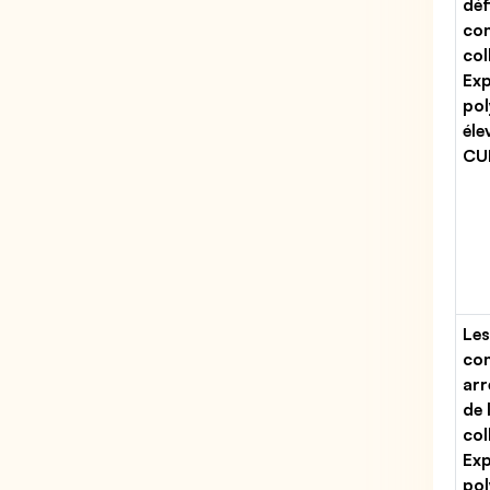
déf
con
col
Exp
pol
éle
CUM
Les
con
arr
de 
col
Exp
pol