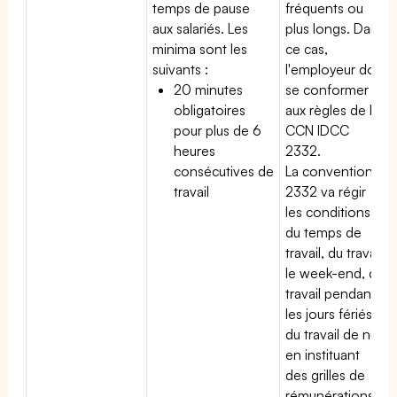
temps de pause
fréquents ou
aux salariés. Les
plus longs. Dans
minima sont les
ce cas,
suivants :
l'employeur doit
20 minutes
se conformer
obligatoires
aux règles de la
pour plus de 6
CCN IDCC
heures
2332.
consécutives de
La convention
travail
2332 va régir
les conditions
du temps de
travail, du travail
le week-end, du
travail pendant
les jours fériés,
du travail de nuit
en instituant
des grilles de
rémunérations