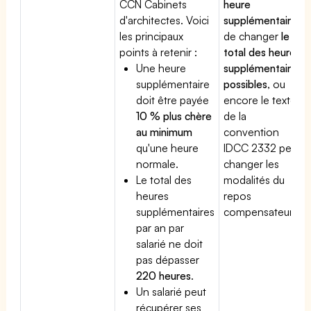
CCN Cabinets
heure
d'architectes. Voici
supplémentaire
,
les principaux
de changer
le
points à retenir :
total des heures
Une heure
supplémentaires
supplémentaire
possibles
, ou
doit être payée
encore le texte
10 % plus chère
de la
au minimum
convention
qu'une heure
IDCC 2332 peut
normale.
changer les
Le total des
modalités du
heures
repos
supplémentaires
compensateur.
par an par
salarié ne doit
pas dépasser
220 heures
.
Un salarié peut
récupérer ses