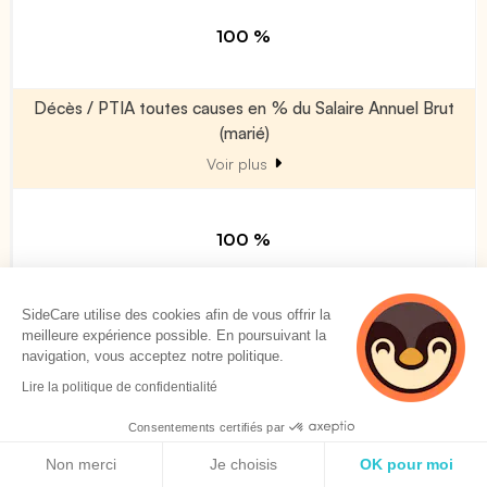
100 %
Décès / PTIA toutes causes en % du Salaire Annuel Brut
(marié)
Voir plus
100 %
Décès / PTIA toutes causes en % du Salaire Annuel Brut
SideCare utilise des cookies afin de vous offrir la
(majoration par enfant à charge)
meilleure expérience possible. En poursuivant la
navigation, vous acceptez notre politique.
Voir plus
Lire la politique de confidentialité
Consentements certifiés par
0 %
Politique de cookies
Non merci
Je choisis
OK pour moi