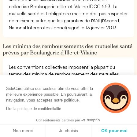
collective Boulangerie d'Ille-et-Vilaine IDCC 663. La
mutuelle santé est obligatoire mais ne doit pas respecter
de minimum autre que les garanties de l'ANI (l'Accord
National Interprofessionnel) signé le 13 janvier 2013.
Les minima des remboursements des mutuelles santé
prévus par Boulangerie d'Ille-et-Vilaine
Les conventions collectives imposent la plupart du
temps des minima de remboursement des mutuelles
santé collectives qui vont
au-delà du code du travail
(minimum ANI)
.
SideCare utilise des cookies afin de vous offrir la
meilleure expérience possible. En poursuivant la
Avant de choisir une mutuelle collective pour les salariés
navigation, vous acceptez notre politique.
de votre entreprise, il est important de connaître
les
seuils de remboursement
de la convention Boulangerie
Lire la politique de confidentialité
d'Ille-et-Vilaine.
Consentements certifiés par
SideCare vous donne pour chaque convention
Politique de cookies
collective les seuils de remboursement minimaux à
Non merci
Je choisis
OK pour moi