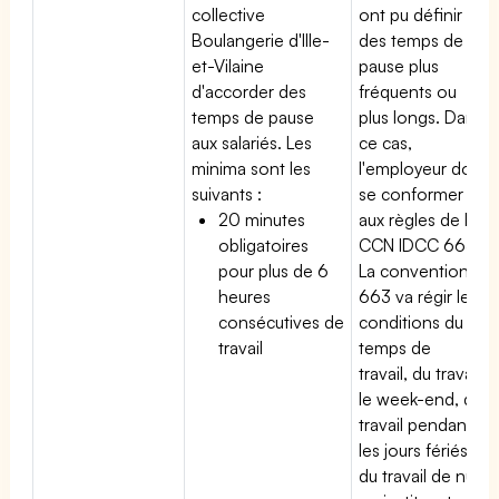
collective
ont pu définir
Boulangerie d'Ille-
des temps de
et-Vilaine
pause plus
d'accorder des
fréquents ou
temps de pause
plus longs. Dans
aux salariés. Les
ce cas,
minima sont les
l'employeur doit
suivants :
se conformer
20 minutes
aux règles de la
obligatoires
CCN IDCC 663.
pour plus de 6
La convention
heures
663 va régir les
consécutives de
conditions du
travail
temps de
travail, du travail
le week-end, du
travail pendant
les jours fériés,
du travail de nuit