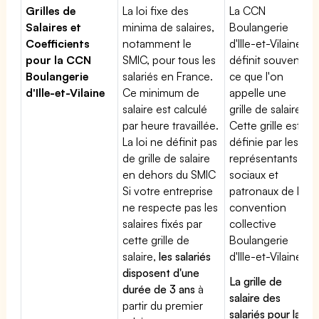
Grilles de
La loi fixe des
La CCN
Salaires et
minima de salaires,
Boulangerie
Coefficients
notamment le
d'Ille-et-Vilaine
pour la CCN
SMIC, pour tous les
définit souvent
Boulangerie
salariés en France.
ce que l'on
d'Ille-et-Vilaine
Ce minimum de
appelle une
salaire est calculé
grille de salaires.
par heure travaillée.
Cette grille est
La loi ne définit pas
définie par les
de grille de salaire
représentants
en dehors du SMIC
sociaux et
Si votre entreprise
patronaux de la
ne respecte pas les
convention
salaires fixés par
collective
cette grille de
Boulangerie
salaire,
les salariés
d'Ille-et-Vilaine
disposent d'une
La grille de
durée de 3 ans
à
salaire des
partir du premier
salariés pour la