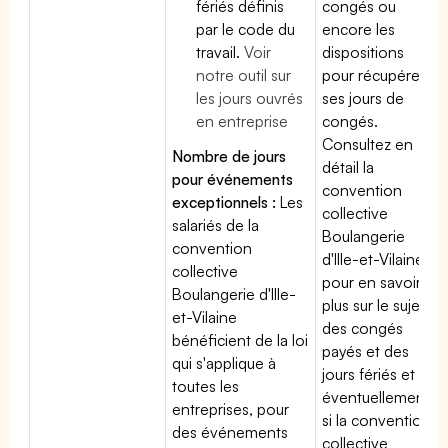
fériés définis
congés ou
par le code du
encore les
travail.
Voir
dispositions
notre outil sur
pour récupérer
les jours ouvrés
ses jours de
en entreprise
congés.
Consultez en
Nombre de jours
détail la
pour événements
convention
exceptionnels :
Les
collective
salariés de la
Boulangerie
convention
d'Ille-et-Vilaine
collective
pour en savoir
Boulangerie d'Ille-
plus sur le sujet
et-Vilaine
des congés
bénéficient de la loi
payés et des
qui s'applique à
jours fériés et
toutes les
éventuellement
entreprises, pour
si la convention
des événements
collective