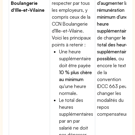
Boulangerie
respecter par tous
d'augmenter la
d'Ille-et-Vilaine
les employeurs, y
rémunération
compris ceux de la
minimum d'une
CCN Boulangerie
heure
d'Ille-et-Vilaine.
supplémentaire
,
Voici les principaux
de changer
le
points à retenir :
total des heures
Une heure
supplémentaires
supplémentaire
possibles
, ou
doit être payée
encore le texte
10 % plus chère
de la
au minimum
convention
qu'une heure
IDCC 663 peut
normale.
changer les
Le total des
modalités du
heures
repos
supplémentaires
compensateur.
par an par
salarié ne doit
pas dépasser