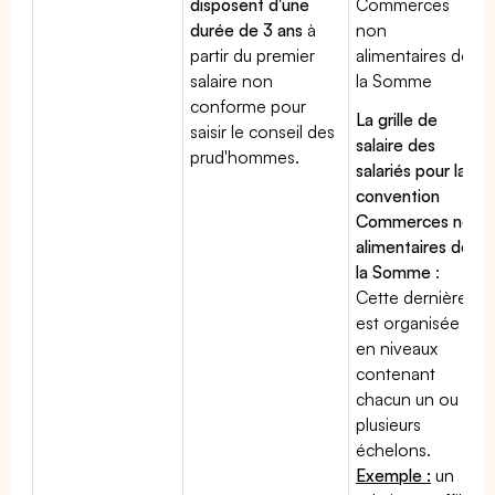
disposent d'une
Commerces
durée de 3 ans
à
non
partir du premier
alimentaires de
salaire non
la Somme
conforme pour
La grille de
saisir le conseil des
salaire des
prud'hommes.
salariés pour la
convention
Commerces non
alimentaires de
la Somme
:
Cette dernière
est organisée
en niveaux
contenant
chacun un ou
plusieurs
échelons.
Exemple :
un