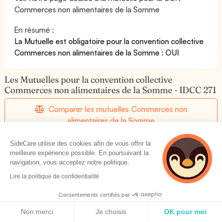
Commerces non alimentaires de la Somme
En résumé :
La Mutuelle est obligatoire pour la convention collective
Commerces non alimentaires de la Somme : OUI
Les Mutuelles pour la convention collective
Commerces non alimentaires de la Somme - IDCC 271
Comparer les mutuelles Commerces non
alimentaires de la Somme
SideCare utilise des cookies afin de vous offrir la
Les mutuelles pour la CCN Commerces non
meilleure expérience possible. En poursuivant la
alimentaires de la Somme
navigation, vous acceptez notre politique.
Lire la politique de confidentialité
Consentements certifiés par
Commerces non alimentaires de la Somme: Mutuelle
Politique de cookies
pour salariés non cadres
Non merci
Je choisis
OK pour moi