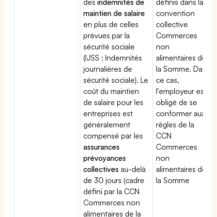
des
indemnités de
définis dans la
maintien de salaire
convention
en plus de celles
collective
prévues par la
Commerces
sécurité sociale
non
(IJSS : Indemnités
alimentaires de
journalières de
la Somme. Dans
sécurité sociale). Le
ce cas,
coût du maintien
l'employeur est
de salaire pour les
obligé de se
entreprises est
conformer aux
généralement
règles de la
compensé par les
CCN
assurances
Commerces
prévoyances
non
collectives
au-delà
alimentaires de
de 30 jours (cadre
la Somme
défini par la CCN
Commerces non
alimentaires de la