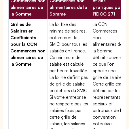
Commerces non
Commerces non
et cas
alimentaires de
alimentaires de la
pratiques pour
la Somme
Somme
l'IDCC 271
Grilles de
La loi fixe des
La CCN
Salaires et
minima de salaires,
Commerces
Coefficients
notamment le
non
pour la CCN
SMIC, pour tous les
alimentaires de
Commerces non
salariés en France.
la Somme
alimentaires de
Ce minimum de
définit souvent
la Somme
salaire est calculé
ce que l'on
par heure travaillée.
appelle une
La loi ne définit pas
grille de salaires.
de grille de salaire
Cette grille est
en dehors du SMIC
définie par les
Si votre entreprise
représentants
ne respecte pas les
sociaux et
salaires fixés par
patronaux de la
cette grille de
convention
salaire,
les salariés
collective