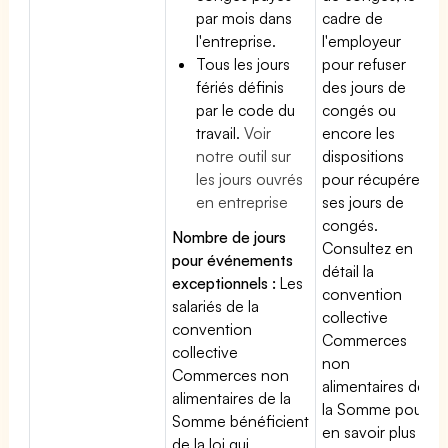
par mois dans
cadre de
l'entreprise.
l'employeur
Tous les jours
pour refuser
fériés définis
des jours de
par le code du
congés ou
travail.
Voir
encore les
notre outil sur
dispositions
les jours ouvrés
pour récupérer
en entreprise
ses jours de
congés.
Nombre de jours
Consultez en
pour événements
détail la
exceptionnels :
Les
convention
salariés de la
collective
convention
Commerces
collective
non
Commerces non
alimentaires de
alimentaires de la
la Somme pour
Somme bénéficient
en savoir plus
de la loi qui