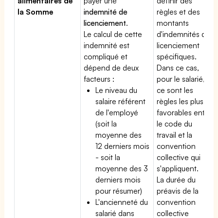
alimentaires de
payer une
définir des
la Somme
indemnité de
règles et des
licenciement
.
montants
Le calcul de cette
d'indemnités de
indemnité est
licenciement
compliqué et
spécifiques.
dépend de deux
Dans ce cas,
facteurs :
pour le salarié,
Le niveau du
ce sont les
salaire référent
règles les plus
de l'employé
favorables entre
(soit la
le code du
moyenne des
travail et la
12 derniers mois
convention
- soit la
collective qui
moyenne des 3
s'appliquent.
derniers mois
La durée du
pour résumer)
préavis de la
L'ancienneté du
convention
salarié dans
collective