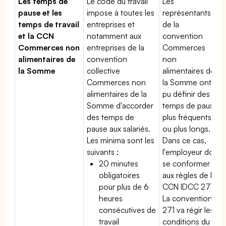
Les temps de
Le code du travail
Les
pause et les
impose à toutes les
représentants
temps de travail
entreprises et
de la
et la CCN
notamment aux
convention
Commerces non
entreprises de la
Commerces
alimentaires de
convention
non
la Somme
collective
alimentaires de
Commerces non
la Somme ont
alimentaires de la
pu définir des
Somme d'accorder
temps de pause
des temps de
plus fréquents
pause aux salariés.
ou plus longs.
Les minima sont les
Dans ce cas,
suivants :
l'employeur doit
20 minutes
se conformer
obligatoires
aux règles de la
pour plus de 6
CCN IDCC 271.
heures
La convention
consécutives de
271 va régir les
travail
conditions du