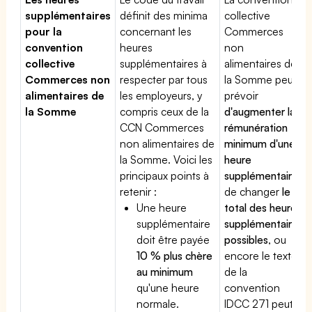
supplémentaires
définit des minima
collective
pour la
concernant les
Commerces
convention
heures
non
collective
supplémentaires à
alimentaires de
Commerces non
respecter par tous
la Somme peut
alimentaires de
les employeurs, y
prévoir
la Somme
compris ceux de la
d'augmenter la
CCN Commerces
rémunération
non alimentaires de
minimum d'une
la Somme. Voici les
heure
principaux points à
supplémentaire
,
retenir :
de changer
le
Une heure
total des heures
supplémentaire
supplémentaires
doit être payée
possibles
, ou
10 % plus chère
encore le texte
au minimum
de la
qu'une heure
convention
normale.
IDCC 271 peut