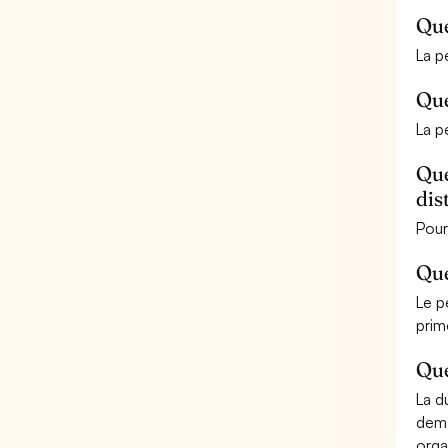
Que
La p
Que
La p
Que
dis
Pour
Que
Le p
prim
Que
La d
dema
orga