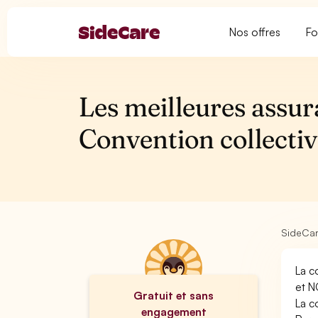
Nos offres
Fo
Les meilleures assur
Convention collectiv
SideCa
La c
et N
Gratuit et sans
La c
engagement