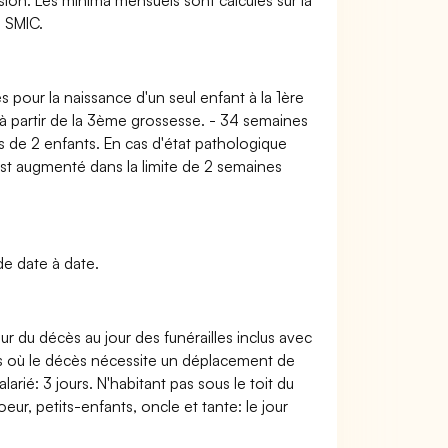
ssion. Les minima mensuels sont calculés sur la
u SMIC.
s pour la naissance d'un seul enfant à la 1ère
à partir de la 3ème grossesse. - 34 semaines
s de 2 enfants. En cas d'état pathologique
st augmenté dans la limite de 2 semaines
de date à date.
ur du décès au jour des funérailles inclus avec
as où le décès nécessite un déplacement de
arié: 3 jours. N'habitant pas sous le toit du
oeur, petits-enfants, oncle et tante: le jour