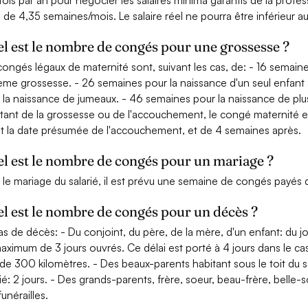
fois par an pour négocier les salaires minima garantis de la profe
 de 4,35 semaines/mois. Le salaire réel ne pourra être inférieur a
l est le nombre de congés pour une grossesse ?
congés légaux de maternité sont, suivant les cas, de: - 16 semaine
ème grossesse. - 26 semaines pour la naissance d'un seul enfant 
 la naissance de jumeaux. - 46 semaines pour la naissance de plu
ltant de la grossesse ou de l'accouchement, le congé maternité e
t la date présumée de l'accouchement, et de 4 semaines après.
l est le nombre de congés pour un mariage ?
 le mariage du salarié, il est prévu une semaine de congés payés 
l est le nombre de congés pour un décès ?
as de décès: - Du conjoint, du père, de la mère, d'un enfant: du jo
aximum de 3 jours ouvrés. Ce délai est porté à 4 jours dans le c
 de 300 kilomètres. - Des beaux-parents habitant sous le toit du sal
rié: 2 jours. - Des grands-parents, frère, soeur, beau-frère, belle-s
unérailles.