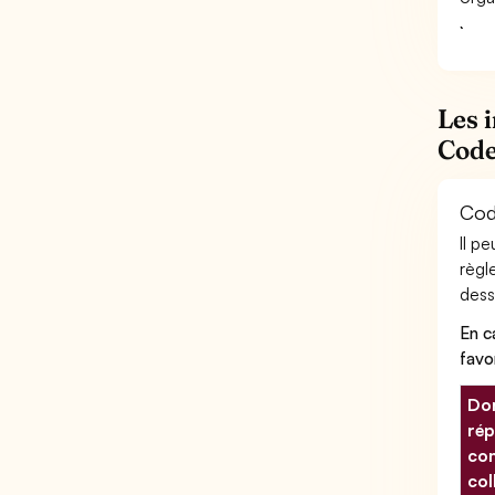
Les 
Code
Cod
Il p
règl
desso
En c
favo
Don
rép
con
col