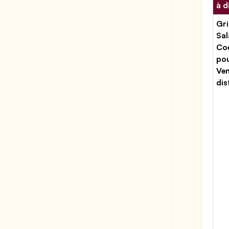
à d
Gri
Sal
Coe
po
Ven
dis