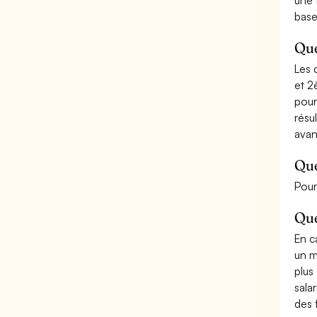
une 
base
Que
Les 
et 2
pour
résu
avan
Que
Pour
Que
En c
un m
plus
sala
des f