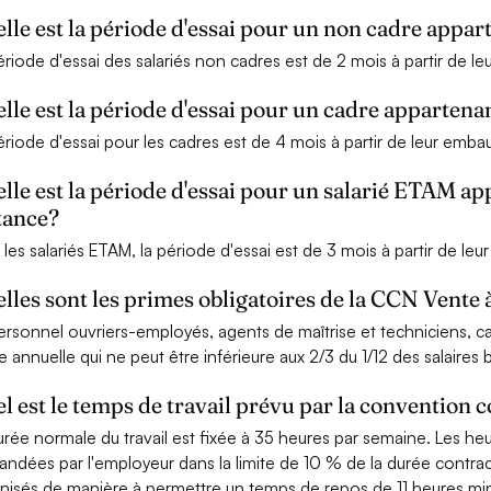
lle est la période d'essai pour un non cadre appar
ériode d'essai des salariés non cadres est de 2 mois à partir de l
lle est la période d'essai pour un cadre appartena
ériode d'essai pour les cadres est de 4 mois à partir de leur emba
lle est la période d'essai pour un salarié ETAM ap
tance?
 les salariés ETAM, la période d'essai est de 3 mois à partir de le
lles sont les primes obligatoires de la CCN Vente 
ersonnel ouvriers-employés, agents de maîtrise et techniciens, ca
e annuelle qui ne peut être inférieure aux 2/3 du 1/12 des salaires
l est le temps de travail prévu par la convention c
urée normale du travail est fixée à 35 heures par semaine. Les 
ndées par l'employeur dans la limite de 10 % de la durée contractu
nisés de manière à permettre un temps de repos de 11 heures m