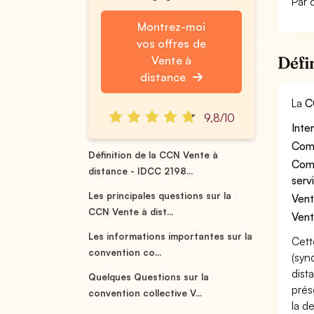
Par 
Montrez-moi
vos offres de
Défi
Vente à
distance
La
C
9,8/10
Inte
Comm
Définition de la CCN Vente à
Comm
distance - IDCC 2198...
serv
Les principales questions sur la
Vent
CCN Vente à dist...
Vent
Les informations importantes sur la
Cett
convention co...
(syn
dist
Quelques Questions sur la
prés
convention collective V...
la d