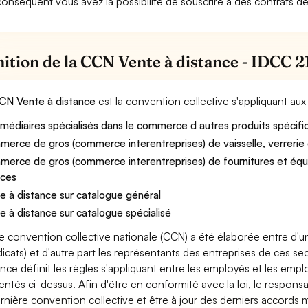
conséquent vous avez la possibilité de souscrire à des contrats de
nition de la CCN Vente à distance - IDCC 
CN Vente à distance
est la convention collective s'appliquant au
rmédiaires spécialisés dans le commerce d autres produits spécifi
erce de gros (commerce interentreprises) de vaisselle, verrerie 
erce de gros (commerce interentreprises) de fournitures et équ
ices
e à distance sur catalogue général
e à distance sur catalogue spécialisé
e convention collective nationale (CCN) a été élaborée entre d'u
dicats) et d'autre part les représentants des entreprises de ces se
ance définit les règles s'appliquant entre les employés et les emp
entés ci-dessus. Afin d'être en conformité avec la loi, le respon
ernière convention collective et être à jour des derniers accords