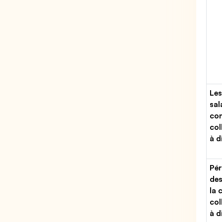
Les
sal
con
col
à d
Pér
des
la 
col
à d