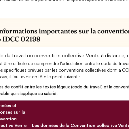
informations importantes sur la convention
 IDCC 02198
e du travail ou convention collective Vente à distance, 
eut être difficile de comprendre l'articulation entre le code du trav
es spécifiques prévues par les conventions collectives dont la CCN
us, il faut avoir en tête le point suivant :
as de conflit entre les textes légaux (code du travail) et la conventi
rable qui s'applique au salarié.
nées et
onses sur la
vention
lective Vente
Les données de la Convention collective Vent