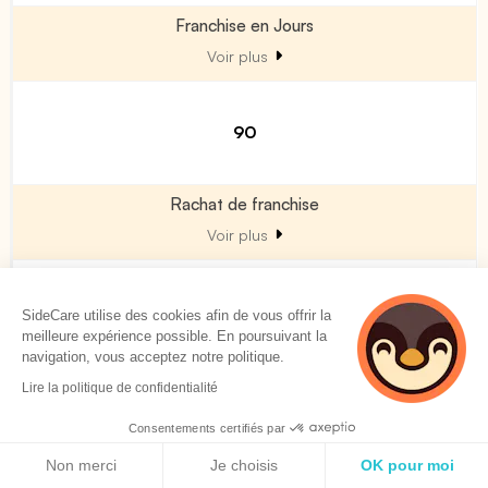
Franchise en Jours
Voir plus
90
Rachat de franchise
Voir plus
Non
SideCare utilise des cookies afin de vous offrir la
meilleure expérience possible. En poursuivant la
navigation, vous acceptez notre politique.
Lire la politique de confidentialité
Garanties Décès / PTIA
Consentements certifiés par
Politique de cookies
Non merci
Je choisis
OK pour moi
Décès double effet en fonction du Salaire du Référence (en