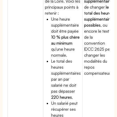
de la Loire. Voici les
supplémentaire
,
principaux points à
de changer
le
retenir :
total des heures
Une heure
supplémentaires
supplémentaire
possibles
, ou
doit être payée
encore le texte
10 % plus chère
de la
au minimum
convention
qu'une heure
IDCC 2625 peut
normale.
changer les
Le total des
modalités du
heures
repos
supplémentaires
compensateur.
par an par
salarié ne doit
pas dépasser
220 heures
.
Un salarié peut
récupérer ses
heures