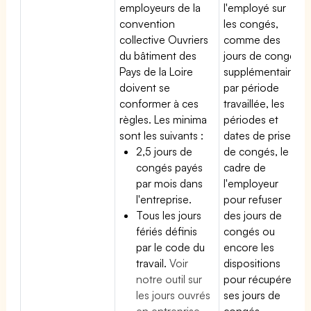
employeurs de la
l'employé sur
convention
les congés,
collective Ouvriers
comme des
du bâtiment des
jours de congé
Pays de la Loire
supplémentaires
doivent se
par période
conformer à ces
travaillée, les
règles. Les minima
périodes et
sont les suivants :
dates de prise
2,5 jours de
de congés, le
congés payés
cadre de
par mois dans
l'employeur
l'entreprise.
pour refuser
Tous les jours
des jours de
fériés définis
congés ou
par le code du
encore les
travail.
Voir
dispositions
notre outil sur
pour récupérer
les jours ouvrés
ses jours de
en entreprise
congés.