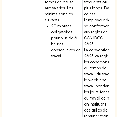
temps de pause
fréquents ou
aux salariés. Les
plus longs. Dans
minima sont les
ce cas,
suivants :
l'employeur doit
20 minutes
se conformer
obligatoires
aux règles de la
pour plus de 6
CCN IDCC
heures
2625.
consécutives de
La convention
travail
2625 va régir
les conditions
du temps de
travail, du travail
le week-end, du
travail pendant
les jours fériés,
du travail de nuit
en instituant
des grilles de
rémunérations