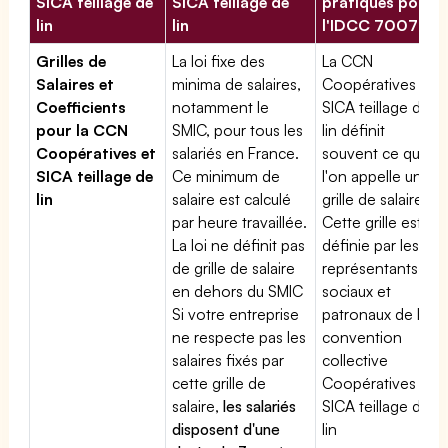
SICA teillage de
SICA teillage de
pratiques pour
lin
lin
l'IDCC 7007
Grilles de
La loi fixe des
La CCN
Salaires et
minima de salaires,
Coopératives et
Coefficients
notamment le
SICA teillage de
pour la CCN
SMIC, pour tous les
lin définit
Coopératives et
salariés en France.
souvent ce que
SICA teillage de
Ce minimum de
l'on appelle une
lin
salaire est calculé
grille de salaires.
par heure travaillée.
Cette grille est
La loi ne définit pas
définie par les
de grille de salaire
représentants
en dehors du SMIC
sociaux et
Si votre entreprise
patronaux de la
ne respecte pas les
convention
salaires fixés par
collective
cette grille de
Coopératives et
salaire,
les salariés
SICA teillage de
disposent d'une
lin