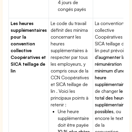
4 jours de
congés payés
Les heures
Le code du travail
La convention
supplémentaires
définit des minima
collective
pour la
concernant les
Coopératives et
convention
heures
SICA teillage de
collective
supplémentaires à
lin peut prévoir
Coopératives et
respecter par tous
d'augmenter la
SICA teillage de
les employeurs, y
rémunération
lin
compris ceux de la
minimum d'une
CCN Coopératives
heure
et SICA teillage de
supplémentaire
,
lin . Voici les
de changer
le
principaux points à
total des heures
retenir :
supplémentaires
Une heure
possibles
, ou
supplémentaire
encore le texte
doit être payée
de la
10 % plus chère
convention