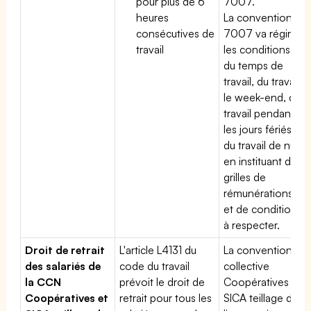
pour plus de 6
7007.
heures
La convention
consécutives de
7007 va régir
travail
les conditions
du temps de
travail, du travail
le week-end, du
travail pendant
les jours fériés,
du travail de nuit
en instituant des
grilles de
rémunérations
et de conditions
à respecter.
Droit de retrait
L'article L4131 du
La convention
des salariés de
code du travail
collective
la CCN
prévoit le droit de
Coopératives et
Coopératives et
retrait pour tous les
SICA teillage de