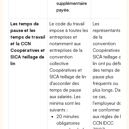
supplémentaire
payée
.
Les temps de
Le code du travail
Les
pause et les
impose à toutes les
représentants
temps de travail
entreprises et
de la
et la CCN
notamment aux
convention
Coopératives et
entreprises de la
Coopératives et
SICA teillage de
convention
SICA teillage de
lin
collective
lin ont pu définir
Coopératives et
des temps de
SICA teillage de lin
pause plus
d'accorder des
fréquents ou
temps de pause
plus longs. Dans
aux salariés. Les
ce cas,
minima sont les
l'employeur doit
suivants :
se conformer
20 minutes
aux règles de la
obligatoires
CCN IDCC