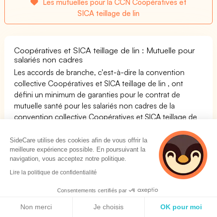
Les mutuelles pour la CCN Coopératives et
SICA teillage de lin
Coopératives et SICA teillage de lin : Mutuelle pour
salariés non cadres
Les accords de branche, c'est-à-dire la convention
collective Coopératives et SICA teillage de lin , ont
défini un minimum de garanties pour le contrat de
mutuelle santé pour les salariés non cadres de la
convention collective Coopératives et SICA teillage de
lin IDCC 7007. Toutes les entreprises devront proposer
aux salariés non cadres un contrat de mutuelle santé
SideCare utilise des cookies afin de vous offrir la
collective respectant les minima de garanties définis par
meilleure expérience possible. En poursuivant la
navigation, vous acceptez notre politique.
la convention collective
Lire la politique de confidentialité
Coopératives et SICA teillage de lin : Mutuelle
salariés cadres
Consentements certifiés par
Politique de cookies
Les accords de branche, c'est-à-dire la convention
Non merci
Je choisis
OK pour moi
collective Coopératives et SICA teillage de lin , ont