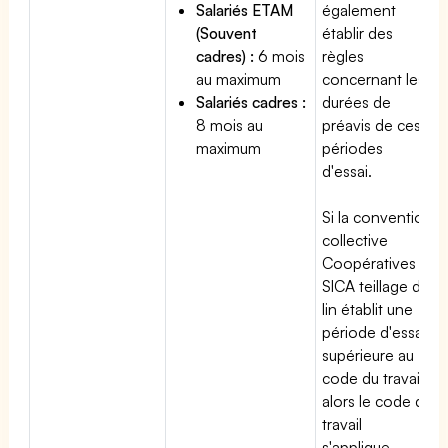
Salariés ETAM
également
(Souvent
établir des
cadres) :
6 mois
règles
au maximum
concernant les
Salariés cadres :
durées de
8 mois au
préavis de ces
maximum
périodes
d'essai.
Si la convention
collective
Coopératives et
SICA teillage de
lin établit une
période d'essai
supérieure au
code du travail,
alors le code du
travail
s'applique.