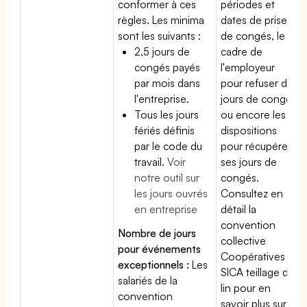
conformer à ces
périodes et
règles. Les minima
dates de prise
sont les suivants :
de congés, le
2,5 jours de
cadre de
congés payés
l'employeur
par mois dans
pour refuser des
l'entreprise.
jours de congés
Tous les jours
ou encore les
fériés définis
dispositions
par le code du
pour récupérer
travail.
Voir
ses jours de
notre outil sur
congés.
les jours ouvrés
Consultez en
en entreprise
détail la
convention
Nombre de jours
collective
pour événements
Coopératives et
exceptionnels :
Les
SICA teillage de
salariés de la
lin pour en
convention
savoir plus sur le