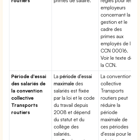
routiers
primes de salaire.
règles pour les
employeurs
concernant la
gestion et le
cadre des
primes aux
employés de la
CCN 00016.
Voir le texte de
la CCN.
Période d'essai
La
période d'essai
La convention
des salariés de
maximale
des
collective
la convention
salariés est fixée
Transports
collective
par la loi et le code
routiers peut
Transports
du travail depuis
réduire la
routiers
2008 et dépend
période
du statut et du
maximale de
collège des
ces périodes
salariés.
d'essai pour les