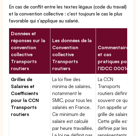
En cas de conflit entre les textes légaux (code du travail)
et la convention collective : c'est toujours le cas le plus
favorable qui s'applique au salarié.
Données et
réponses sur la
Les données de la
convention
Convention
Commentaires
collective
collective
et cas
Transports
Transports
pratiques pour
routiers
routiers
l'IDCC 00016
Grilles de
La loi fixe des
La CCN
Salaires et
minima de salaires,
Transports
Coefficients
notamment le
routiers définit
pour la CCN
SMIC, pour tous les
souvent ce que
Transports
salariés en France.
l'on appelle une
routiers
Ce minimum de
grille de salaires.
salaire est calculé
Cette grille est
par heure travaillée.
définie par les
La loi ne définit pas
représentants