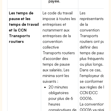
payée
.
Les temps de
Le code du travail
Les
pause et les
impose à toutes les
représentants
temps de travail
entreprises et
de la
et la CCN
notamment aux
convention
Transports
entreprises de la
Transports
routiers
convention
routiers ont pu
collective
définir des
Transports routiers
temps de pause
d'accorder des
plus fréquents
temps de pause
ou plus longs.
aux salariés. Les
Dans ce cas,
minima sont les
l'employeur doit
suivants :
se conformer
20 minutes
aux règles de la
obligatoires
CCN IDCC
pour plus de 6
00016.
heures
La convention
consécutives de
00016 va régir