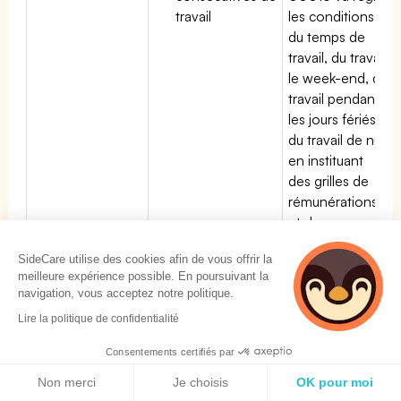
travail
les conditions
du temps de
travail, du travail
le week-end, du
travail pendant
les jours fériés,
du travail de nuit
en instituant
des grilles de
rémunérations
et de
conditions à
SideCare utilise des cookies afin de vous offrir la
respecter.
meilleure expérience possible. En poursuivant la
navigation, vous acceptez notre politique.
Droit de retrait
L'article L4131 du
La convention
des salariés de
code du travail
collective
Lire la politique de confidentialité
la CCN
prévoit le droit de
Transports
Consentements certifiés par
Transports
retrait pour tous les
routiers peut
Politique de cookies
routiers
salariés en cas de
ajouter des
Non merci
Je choisis
OK pour moi
menace grave et
dispositions