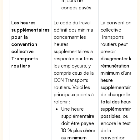
4 jours de
congés payés
Les heures
Le code du travail
La convention
supplémentaires
définit des minima
collective
pour la
concernant les
Transports
convention
heures
routiers peut
collective
supplémentaires à
prévoir
Transports
respecter par tous
d'augmenter la
routiers
les employeurs, y
rémunération
compris ceux de la
minimum d'une
CCN Transports
heure
routiers. Voici les
supplémentaire
,
principaux points à
de changer
le
retenir :
total des heures
Une heure
supplémentaires
supplémentaire
possibles
, ou
doit être payée
encore le texte
10 % plus chère
de la
au minimum
convention