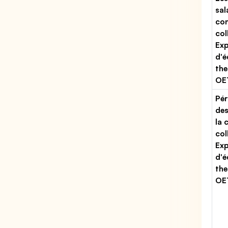
sal
con
col
Exp
d'
th
OE
Pér
des
la 
col
Exp
d'
th
OE