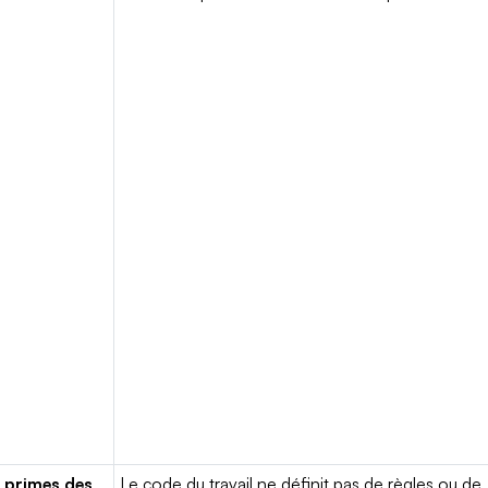
 primes des
Le code du travail ne définit pas de règles ou de