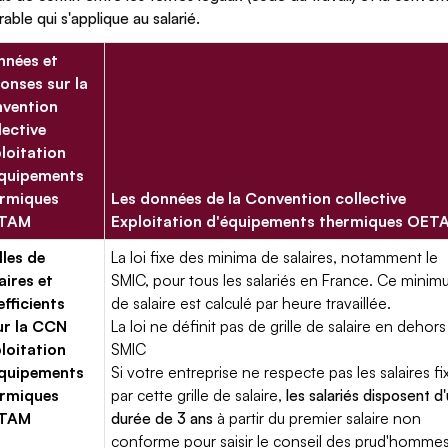
rable qui s'applique au salarié.
nées et
onses sur la
vention
lective
loitation
équipements
ermiques
Les données de la Convention collective
TAM
Exploitation d'équipements thermiques OET
lles de
La loi fixe des minima de salaires, notamment le
aires et
SMIC, pour tous les salariés en France. Ce mini
fficients
de salaire est calculé par heure travaillée.
ur la CCN
La loi ne définit pas de grille de salaire en dehors
loitation
SMIC
équipements
Si votre entreprise ne respecte pas les salaires fi
ermiques
par cette grille de salaire,
les salariés disposent d
TAM
durée de 3 ans
à partir du premier salaire non
conforme pour saisir le conseil des prud'hommes