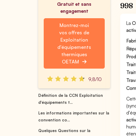
Gratuit et sans
998
engagement
La
C
Montrez-moi
acti
vos offres de
Exploitation
Fabr
d'équipements
Répa
thermiques
Prod
OETAM
Trai
Trai
9,8/10
Trav
Comm
Définition de la CCN Exploitation
Cett
d'équipements t...
(syn
d'éq
Les informations importantes sur la
acti
convention co...
huma
Quelques Questions sur la
éten