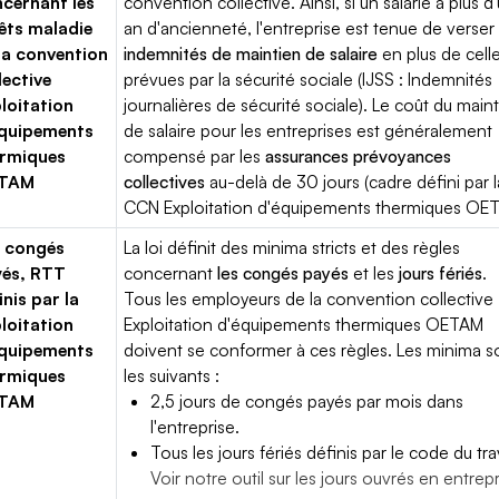
cernant les
convention collective. Ainsi, si un salarié a plus d
êts maladie
an d'ancienneté, l'entreprise est tenue de verser
la convention
indemnités de maintien de salaire
en plus de cell
lective
prévues par la sécurité sociale (IJSS : Indemnités
loitation
journalières de sécurité sociale). Le coût du main
équipements
de salaire pour les entreprises est généralement
ermiques
compensé par les
assurances prévoyances
TAM
collectives
au-delà de 30 jours (cadre défini par l
CCN Exploitation d'équipements thermiques OE
 congés
La loi définit des minima stricts et des règles
yés, RTT
concernant
les congés payés
et les
jours fériés
.
inis par la
Tous les employeurs de la convention collective
loitation
Exploitation d'équipements thermiques OETAM
équipements
doivent se conformer à ces règles. Les minima s
ermiques
les suivants :
TAM
2,5 jours de congés payés par mois dans
l'entreprise.
Tous les jours fériés définis par le code du trav
Voir notre outil sur les jours ouvrés en entrep