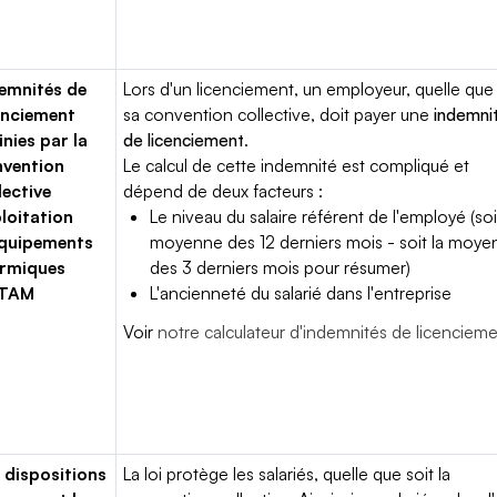
emnités de
Lors d'un licenciement, un employeur, quelle que 
enciement
sa convention collective, doit payer une
indemni
inies par la
de licenciement
.
vention
Le calcul de cette indemnité est compliqué et
lective
dépend de deux facteurs :
loitation
Le niveau du salaire référent de l'employé (soi
équipements
moyenne des 12 derniers mois - soit la moy
ermiques
des 3 derniers mois pour résumer)
TAM
L'ancienneté du salarié dans l'entreprise
Voir
notre calculateur d'indemnités de licenciem
 dispositions
La loi protège les salariés, quelle que soit la