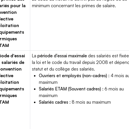
ariés pour la
minimum concernant les primes de salaire.
vention
lective
loitation
équipements
ermiques
TAM
iode d'essai
La
période d'essai maximale
des salariés est fixée
 salariés de
la loi et le code du travail depuis 2008 et dépen
convention
statut et du collège des salariés.
lective
Ouvriers et employés (non-cadres) :
4 mois a
loitation
maximum
équipements
Salariés ETAM (Souvent cadres) :
6 mois au
ermiques
maximum
TAM
Salariés cadres :
8 mois au maximum