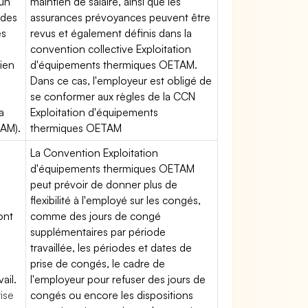
'un
maintien de salaire, ainsi que les
 des
assurances prévoyances peuvent être
es
revus et également définis dans la
convention collective Exploitation
tien
d'équipements thermiques OETAM.
Dans ce cas, l'employeur est obligé de
se conformer aux règles de la CCN
a
Exploitation d'équipements
TAM).
thermiques OETAM
La Convention Exploitation
d'équipements thermiques OETAM
peut prévoir de donner plus de
flexibilité à l'employé sur les congés,
ont
comme des jours de congé
supplémentaires par période
travaillée, les périodes et dates de
prise de congés, le cadre de
ail.
l'employeur pour refuser des jours de
rise
congés ou encore les dispositions