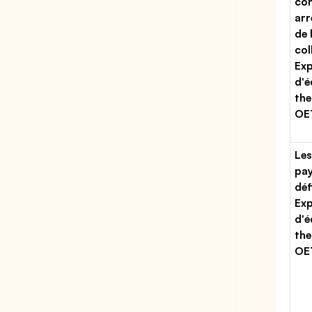
con
arr
de 
col
Exp
d'
th
OE
Les
pa
déf
Exp
d'
th
OE