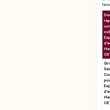
favo
Don
rép
con
col
Exp
d'
th
OE
Gri
Sal
Coe
po
Exp
d'
th
OE