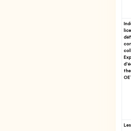
Ind
lic
déf
con
col
Exp
d'
th
OE
Les