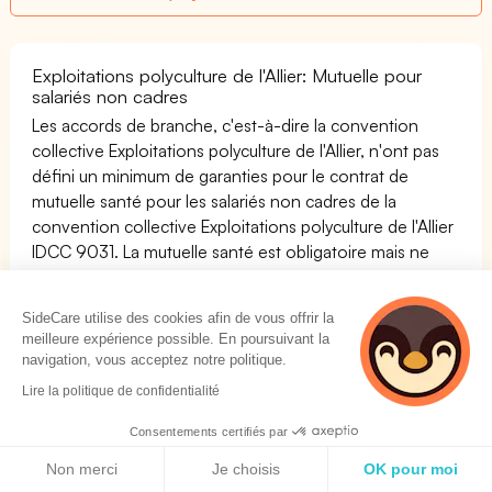
Exploitations polyculture de l'Allier: Mutuelle pour
salariés non cadres
Les accords de branche, c'est-à-dire la convention
collective Exploitations polyculture de l'Allier, n'ont pas
défini un minimum de garanties pour le contrat de
mutuelle santé pour les salariés non cadres de la
convention collective Exploitations polyculture de l'Allier
IDCC 9031. La mutuelle santé est obligatoire mais ne
doit pas respecter de minimum autre que les garanties
de l'ANI (l'Accord National Interprofessionnel) signé le 13
SideCare utilise des cookies afin de vous offrir la
janvier 2013.
meilleure expérience possible. En poursuivant la
navigation, vous acceptez notre politique.
Exploitations polyculture de l'Allier: Mutuelle salariés
cadres
Lire la politique de confidentialité
Les accords de branche, c'est-à-dire la convention
Consentements certifiés par
collective Exploitations polyculture de l'Allier, n'ont pas
Politique de cookies
défini un minimum de garanties pour le contrat de
Non merci
Je choisis
OK pour moi