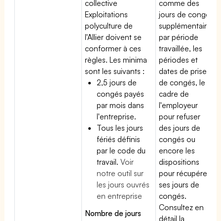
collective
comme des
Exploitations
jours de congé
polyculture de
supplémentaires
l'Allier doivent se
par période
conformer à ces
travaillée, les
règles. Les minima
périodes et
sont les suivants :
dates de prise
2,5 jours de
de congés, le
congés payés
cadre de
par mois dans
l'employeur
l'entreprise.
pour refuser
Tous les jours
des jours de
fériés définis
congés ou
par le code du
encore les
travail.
Voir
dispositions
notre outil sur
pour récupérer
les jours ouvrés
ses jours de
en entreprise
congés.
Consultez en
Nombre de jours
détail la