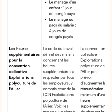
Le mariage d'un
enfant :
1 jour
de congé payé
Le mariage ou
pacs du salarié :
4 jours de
congés payés
Les heures
Le code du travail
La convention
supplémentaires
définit des minima
collective
pour la
concernant les
Exploitations
convention
heures
polyculture de
collective
supplémentaires à
l'Allier peut
Exploitations
respecter par tous
prévoir
polyculture de
les employeurs, y
d'augmenter la
l'Allier
compris ceux de la
rémunération
CCN Exploitations
minimum d'une
polyculture de
heure
l'Allier. Voici les
supplémentaire
,
principaux points à
de changer
le