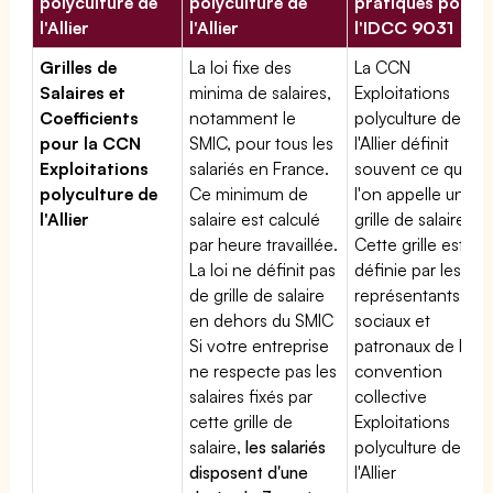
polyculture de
polyculture de
pratiques pour
l'Allier
l'Allier
l'IDCC 9031
Grilles de
La loi fixe des
La CCN
Salaires et
minima de salaires,
Exploitations
Coefficients
notamment le
polyculture de
pour la CCN
SMIC, pour tous les
l'Allier définit
Exploitations
salariés en France.
souvent ce que
polyculture de
Ce minimum de
l'on appelle une
l'Allier
salaire est calculé
grille de salaires.
par heure travaillée.
Cette grille est
La loi ne définit pas
définie par les
de grille de salaire
représentants
en dehors du SMIC
sociaux et
Si votre entreprise
patronaux de la
ne respecte pas les
convention
salaires fixés par
collective
cette grille de
Exploitations
salaire,
les salariés
polyculture de
disposent d'une
l'Allier