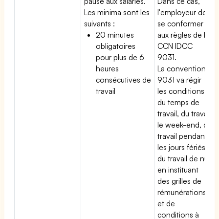
pause aux salariés.
Dans ce cas,
Les minima sont les
l'employeur doit
suivants :
se conformer
20 minutes
aux règles de la
obligatoires
CCN IDCC
pour plus de 6
9031.
heures
La convention
consécutives de
9031 va régir
travail
les conditions
du temps de
travail, du travail
le week-end, du
travail pendant
les jours fériés,
du travail de nuit
en instituant
des grilles de
rémunérations
et de
conditions à