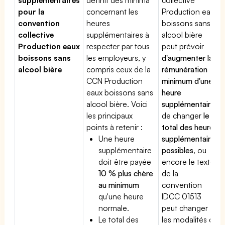
pour la
concernant les
Production eaux
convention
heures
boissons sans
collective
supplémentaires à
alcool bière
Production eaux
respecter par tous
peut prévoir
boissons sans
les employeurs, y
d'augmenter la
alcool bière
compris ceux de la
rémunération
CCN Production
minimum d'une
eaux boissons sans
heure
alcool bière. Voici
supplémentaire
,
les principaux
de changer
le
points à retenir :
total des heures
Une heure
supplémentaires
supplémentaire
possibles
, ou
doit être payée
encore le texte
10 % plus chère
de la
au minimum
convention
qu'une heure
IDCC 01513
normale.
peut changer
Le total des
les modalités du