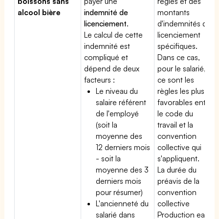
boissons sans
payer une
règles et des
alcool bière
indemnité de
montants
licenciement
.
d'indemnités de
Le calcul de cette
licenciement
indemnité est
spécifiques.
compliqué et
Dans ce cas,
dépend de deux
pour le salarié,
facteurs :
ce sont les
Le niveau du
règles les plus
salaire référent
favorables entre
de l'employé
le code du
(soit la
travail et la
moyenne des
convention
12 derniers mois
collective qui
- soit la
s'appliquent.
moyenne des 3
La durée du
derniers mois
préavis de la
pour résumer)
convention
L'ancienneté du
collective
salarié dans
Production eaux