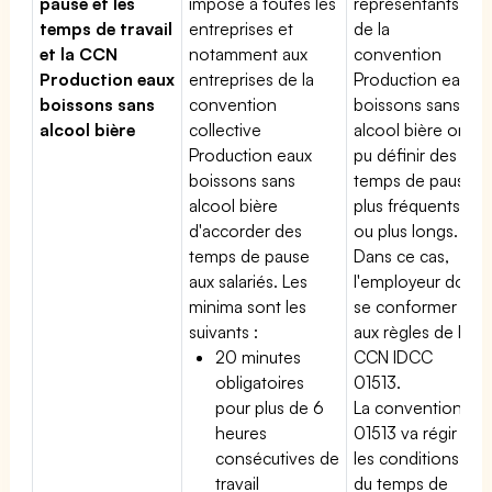
pause et les
impose à toutes les
représentants
temps de travail
entreprises et
de la
et la CCN
notamment aux
convention
Production eaux
entreprises de la
Production eaux
boissons sans
convention
boissons sans
alcool bière
collective
alcool bière ont
Production eaux
pu définir des
boissons sans
temps de pause
alcool bière
plus fréquents
d'accorder des
ou plus longs.
temps de pause
Dans ce cas,
aux salariés. Les
l'employeur doit
minima sont les
se conformer
suivants :
aux règles de la
20 minutes
CCN IDCC
obligatoires
01513.
pour plus de 6
La convention
heures
01513 va régir
consécutives de
les conditions
travail
du temps de