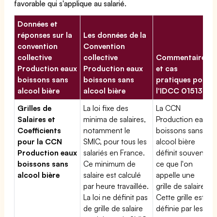
favorable qui s'applique au salarié.
Données et
réponses sur la
Les données de la
convention
Convention
collective
collective
Commentaires
Production eaux
Production eaux
et cas
boissons sans
boissons sans
pratiques pour
alcool bière
alcool bière
l'IDCC 01513
Grilles de
La loi fixe des
La CCN
Salaires et
minima de salaires,
Production eaux
Coefficients
notamment le
boissons sans
pour la CCN
SMIC, pour tous les
alcool bière
Production eaux
salariés en France.
définit souvent
boissons sans
Ce minimum de
ce que l'on
alcool bière
salaire est calculé
appelle une
par heure travaillée.
grille de salaires.
La loi ne définit pas
Cette grille est
de grille de salaire
définie par les