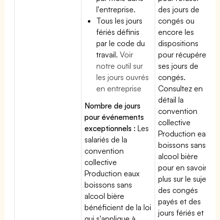
l'entreprise.
des jours de
Tous les jours
congés ou
fériés définis
encore les
par le code du
dispositions
travail.
Voir
pour récupérer
notre outil sur
ses jours de
les jours ouvrés
congés.
en entreprise
Consultez en
détail la
Nombre de jours
convention
pour événements
collective
exceptionnels :
Les
Production eaux
salariés de la
boissons sans
convention
alcool bière
collective
pour en savoir
Production eaux
plus sur le sujet
boissons sans
des congés
alcool bière
payés et des
bénéficient de la loi
jours fériés et
qui s'applique à