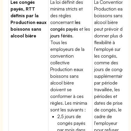
Les congés
La loi définit des
La Convention
payés, RTT
minima stricts et
Production eaux
définis par la
des règles
boissons sans
Production eaux
concernant
les
alcool bière
boissons sans
congés payés
et les
peut prévoir de
alcool bière
jours fériés
.
donner plus de
Tous les
flexibilité à
employeurs de la
l'employé sur
convention
les congés,
collective
comme des
Production eaux
jours de congé
boissons sans
supplémentaires
alcool bière
par période
doivent se
travaillée, les
conformer à ces
périodes et
règles. Les minima
dates de prise
sont les suivants :
de congés, le
2,5 jours de
cadre de
congés payés
l'employeur
par mois dans
pour refuser