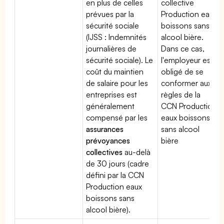
en plus de celles
collective
prévues par la
Production eaux
sécurité sociale
boissons sans
(IJSS : Indemnités
alcool bière.
journalières de
Dans ce cas,
sécurité sociale). Le
l'employeur est
coût du maintien
obligé de se
de salaire pour les
conformer aux
entreprises est
règles de la
généralement
CCN Production
compensé par les
eaux boissons
assurances
sans alcool
prévoyances
bière
collectives
au-delà
de 30 jours (cadre
défini par la CCN
Production eaux
boissons sans
alcool bière).