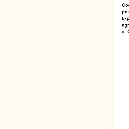
Coe
po
Exp
agr
et