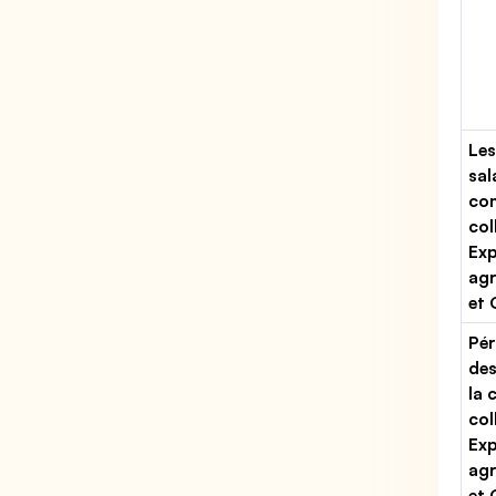
Les
sal
con
col
Exp
agr
et
Pér
des
la 
col
Exp
agr
et