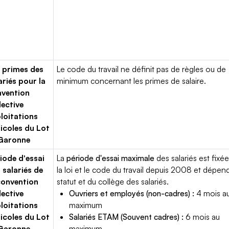
 primes des
Le code du travail ne définit pas de règles ou de
ariés pour la
minimum concernant les primes de salaire.
vention
lective
loitations
icoles du Lot
 Garonne
iode d'essai
La
période d'essai maximale
des salariés est fixée
 salariés de
la loi et le code du travail depuis 2008 et dépen
convention
statut et du collège des salariés.
lective
Ouvriers et employés (non-cadres) :
4 mois a
loitations
maximum
icoles du Lot
Salariés ETAM (Souvent cadres) :
6 mois au
 Garonne
maximum