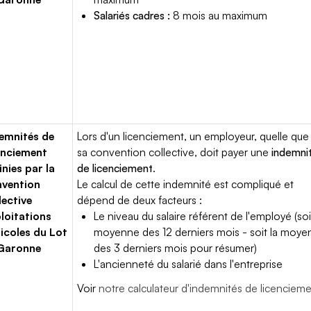
Salariés cadres :
8 mois au maximum
emnités de
Lors d'un licenciement, un employeur, quelle que 
enciement
sa convention collective, doit payer une
indemni
inies par la
de licenciement
.
vention
Le calcul de cette indemnité est compliqué et
lective
dépend de deux facteurs :
loitations
Le niveau du salaire référent de l'employé (soi
icoles du Lot
moyenne des 12 derniers mois - soit la moy
 Garonne
des 3 derniers mois pour résumer)
L'ancienneté du salarié dans l'entreprise
Voir
notre calculateur d'indemnités de licenciem