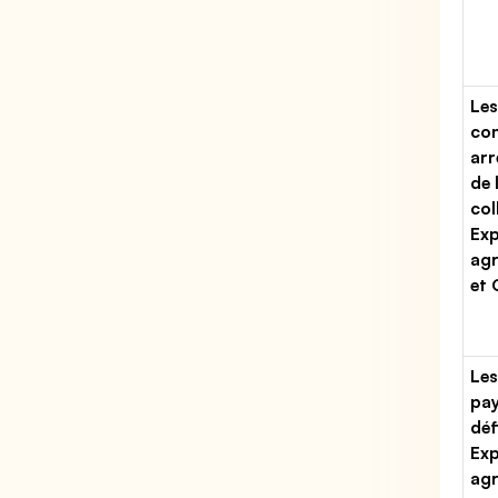
Les
con
arr
de 
col
Exp
agr
et
Les
pa
déf
Exp
agr