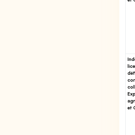
Ind
lic
déf
con
col
Exp
agr
et