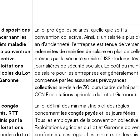
 dispositions
La loi protège les salariés, quelle que soit la
cernant les
convention collective. Ainsi, si un salarié a plus d
êts maladie
an d'ancienneté, l'entreprise est tenue de verser
la convention
indemnités de maintien de salaire
en plus de cell
lective
prévues par la sécurité sociale (IJSS : Indemnités
loitations
journalières de sécurité sociale). Le coût du main
icoles du Lot
de salaire pour les entreprises est généralement
 Garonne
compensé par les
assurances prévoyances
collectives
au-delà de 30 jours (cadre défini par l
CCN Exploitations agricoles du Lot et Garonne).
 congés
La loi définit des minima stricts et des règles
yés, RTT
concernant
les congés payés
et les
jours fériés
.
inis par la
Tous les employeurs de la convention collective
loitations
Exploitations agricoles du Lot et Garonne doiven
icoles du Lot
conformer à ces règles. Les minima sont les suiv