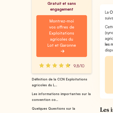
Gratuit et sans
engagement
La
C
suiva
Montrez-moi
Cett
vos offres de
(syn
Exploitations
agri
agricoles du
les 
Lot et Garonne
disp
9,8/10
Définition de la CCN Exploitations
agricoles du L...
Les informations importantes sur la
convention co...
Les 
Quelques Questions sur la