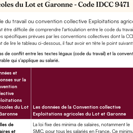
coles du Lot et Garonne - Code IDCC 9471
e du travail ou convention collective Exploitations agri
eut être difficile de comprendre l'articulation entre le code du trav
es spécifiques prévues par les conventions collectives dont la CC
 de lire le tableau ci-dessous, il faut avoir en tête le point suivant
as de conflit entre les textes légaux (code du travail) et la conventi
rable qui s'applique au salarié.
nées et
onses sur la
vention
lective
loitations
icoles du Lot
Les données de la Convention collective
 Garonne
Exploitations agricoles du Lot et Garonne
lles de
La loi fixe des minima de salaires, notamment le
aires et
SMIC, pour tous les salariés en France. Ce mini