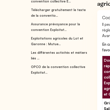
convention collective E...
agri
Télécharger gratuitement le texte
de la conventio...
Cod
Il p
Assurance prévoyance pour la
règl
convention Exploitat...
Avant
Exploitations agricoles du Lot et
En c
Garonne : Mutue...
favo
Les différentes activités et métiers
liés ...
Don
rép
OPCO de la convention collective
con
Exploitat...
col
Exp
agr
et
Gri
Sal