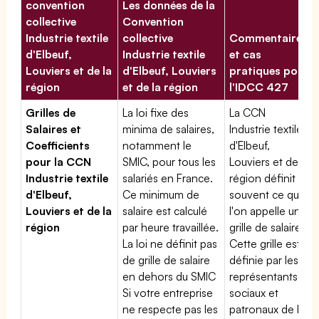
convention
Les données de la
collective
Convention
Industrie textile
collective
Commentaires
d'Elbeuf,
Industrie textile
et cas
Louviers et de la
d'Elbeuf, Louviers
pratiques pour
région
et de la région
l'IDCC 427
Grilles de
La loi fixe des
La CCN
Salaires et
minima de salaires,
Industrie textile
Coefficients
notamment le
d'Elbeuf,
pour la CCN
SMIC, pour tous les
Louviers et de la
Industrie textile
salariés en France.
région définit
d'Elbeuf,
Ce minimum de
souvent ce que
Louviers et de la
salaire est calculé
l'on appelle une
région
par heure travaillée.
grille de salaires.
La loi ne définit pas
Cette grille est
de grille de salaire
définie par les
en dehors du SMIC
représentants
Si votre entreprise
sociaux et
ne respecte pas les
patronaux de la