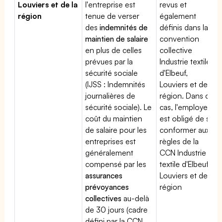
Louviers et de la
l'entreprise est
revus et
région
tenue de verser
également
des
indemnités de
définis dans la
maintien de salaire
convention
en plus de celles
collective
prévues par la
Industrie textile
sécurité sociale
d'Elbeuf,
(IJSS : Indemnités
Louviers et de la
journalières de
région. Dans ce
sécurité sociale). Le
cas, l'employeur
coût du maintien
est obligé de se
de salaire pour les
conformer aux
entreprises est
règles de la
généralement
CCN Industrie
compensé par les
textile d'Elbeuf,
assurances
Louviers et de la
prévoyances
région
collectives
au-delà
de 30 jours (cadre
défini par la CCN