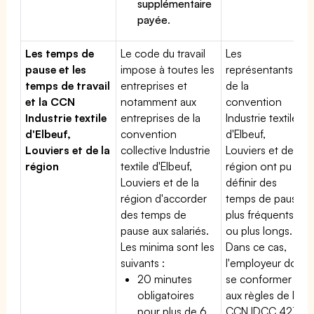
supplémentaire
payée
.
Les temps de
Le code du travail
Les
pause et les
impose à toutes les
représentants
temps de travail
entreprises et
de la
et la CCN
notamment aux
convention
Industrie textile
entreprises de la
Industrie textile
d'Elbeuf,
convention
d'Elbeuf,
Louviers et de la
collective Industrie
Louviers et de la
région
textile d'Elbeuf,
région ont pu
Louviers et de la
définir des
région d'accorder
temps de pause
des temps de
plus fréquents
pause aux salariés.
ou plus longs.
Les minima sont les
Dans ce cas,
suivants :
l'employeur doit
20 minutes
se conformer
obligatoires
aux règles de la
pour plus de 6
CCN IDCC 427.