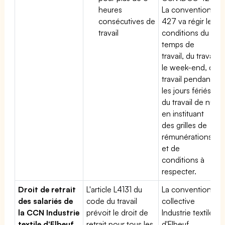
heures
La convention
consécutives de
427 va régir les
travail
conditions du
temps de
travail, du travail
le week-end, du
travail pendant
les jours fériés,
du travail de nuit
en instituant
des grilles de
rémunérations
et de
conditions à
respecter.
Droit de retrait
L'article L4131 du
La convention
des salariés de
code du travail
collective
la CCN Industrie
prévoit le droit de
Industrie textile
textile d'Elbeuf,
retrait pour tous les
d'Elbeuf,