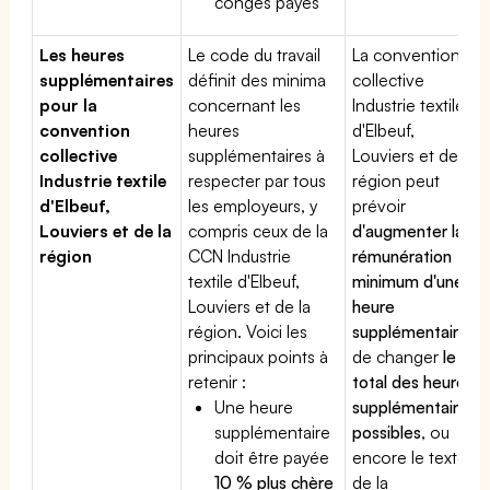
congés payés
Les heures
Le code du travail
La convention
supplémentaires
définit des minima
collective
pour la
concernant les
Industrie textile
convention
heures
d'Elbeuf,
collective
supplémentaires à
Louviers et de la
Industrie textile
respecter par tous
région peut
d'Elbeuf,
les employeurs, y
prévoir
Louviers et de la
compris ceux de la
d'augmenter la
région
CCN Industrie
rémunération
textile d'Elbeuf,
minimum d'une
Louviers et de la
heure
région. Voici les
supplémentaire
,
principaux points à
de changer
le
retenir :
total des heures
Une heure
supplémentaires
supplémentaire
possibles
, ou
doit être payée
encore le texte
10 % plus chère
de la