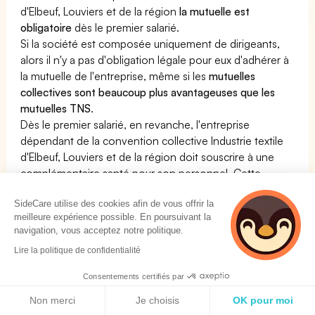
d'Elbeuf, Louviers et de la région
la mutuelle est
obligatoire
dès le premier salarié.
Si la société est composée uniquement de dirigeants,
alors il n'y a pas d'obligation légale pour eux d'adhérer à
la mutuelle de l'entreprise, même si les
mutuelles
collectives sont beaucoup plus avantageuses que les
mutuelles TNS
.
Dès le premier salarié, en revanche, l'entreprise
dépendant de la convention collective Industrie textile
d'Elbeuf, Louviers et de la région doit souscrire à une
complémentaire santé pour son personnel. Cette
mutuelle doit respecter des critères bien particuliers
SideCare utilise des cookies afin de vous offrir la
définis dans la convention collective.
meilleure expérience possible. En poursuivant la
Voir notre page dédiée à la mutuelle pour la CCN
navigation, vous acceptez notre politique.
Industrie textile d'Elbeuf, Louviers et de la région
Lire la politique de confidentialité
En résumé :
Consentements certifiés par
La Mutuelle est obligatoire pour la convention collective
Politique de cookies
Industrie textile d'Elbeuf, Louviers et de la région : OUI
Non merci
Je choisis
OK pour moi