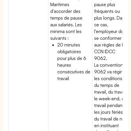
Maritimes
pause plus
d'accorder des
fréquents ou
temps de pause
plus longs. Dans
aux salariés. Les
ce cas,
minima sont les
l'employeur doit
suivants :
se conformer
20 minutes
aux règles de la
obligatoires
CCN IDCC
pour plus de 6
9062.
heures
La convention
consécutives de
9062 va régir
travail
les conditions
du temps de
travail, du travail
le week-end, du
travail pendant
les jours fériés,
du travail de nuit
en instituant