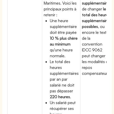
Maritimes. Voici les
supplémentaire
,
principaux points à
de changer
le
retenir :
total des heures
Une heure
supplémentaires
supplémentaire
possibles
, ou
doit être payée
encore le texte
10 % plus chère
de la
au minimum
convention
qu'une heure
IDCC 9062
normale.
peut changer
Le total des
les modalités du
heures
repos
supplémentaires
compensateur.
par an par
salarié ne doit
pas dépasser
220 heures
.
Un salarié peut
récupérer ses