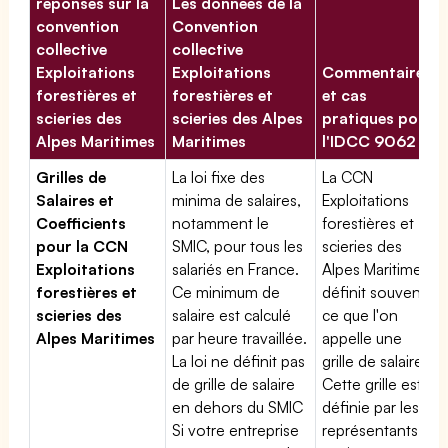
réponses sur la
Les données de la
convention
Convention
collective
collective
Exploitations
Exploitations
Commentaires
forestières et
forestières et
et cas
scieries des
scieries des Alpes
pratiques pour
Alpes Maritimes
Maritimes
l'IDCC 9062
Grilles de
La loi fixe des
La CCN
Salaires et
minima de salaires,
Exploitations
Coefficients
notamment le
forestières et
pour la CCN
SMIC, pour tous les
scieries des
Exploitations
salariés en France.
Alpes Maritimes
forestières et
Ce minimum de
définit souvent
scieries des
salaire est calculé
ce que l'on
Alpes Maritimes
par heure travaillée.
appelle une
La loi ne définit pas
grille de salaires.
de grille de salaire
Cette grille est
en dehors du SMIC
définie par les
Si votre entreprise
représentants