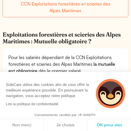
CCN Exploitations forestières et scieries des
Alpes Maritimes
Exploitations forestières et scieries des Alpes
Maritimes : Mutuelle obligatoire ?
Pour les salariés dépendant de la CCN Exploitations
forestières et scieries des Alpes Maritimes
la mutuelle
est obligatoire
dès le premier salarié.
Si la société est composée uniquement de dirigeants,
alors il n'y a pas d'obligation légale pour eux d'adhérer à
SideCare utilise des cookies afin de vous offrir la
meilleure expérience possible. En poursuivant la
la mutuelle de l'entreprise, même si les
mutuelles
navigation, vous acceptez notre politique.
collectives sont beaucoup plus avantageuses que les
mutuelles TNS
.
Lire la politique de confidentialité
Dès le premier salarié, en revanche, l'entreprise
Consentements certifiés par
dépendant de la convention collective Exploitations
Politique de cookies
forestières et scieries des Alpes Maritimes doit souscrire
Non merci
Je choisis
OK pour moi