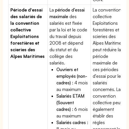
Période d'essai
La
période d'essai
La convention
des salariés de
maximale
des
collective
la convention
salariés est fixée
Exploitations
collective
par la loi et le code
forestières et
Exploitations
du travail depuis
scieries des
forestières et
2008 et dépend
Alpes Maritimes
scieries des
du statut et du
peut réduire la
Alpes Maritimes
collège des
période
salariés.
maximale de
Ouvriers et
ces périodes
employés (non-
d'essai pour les
cadres) :
4 mois
salariés
au maximum
concernés. La
Salariés ETAM
convention
(Souvent
collective peut
cadres) :
6 mois
également
au maximum
établir des
Salariés cadres :
règles
8 mois au
concernant les