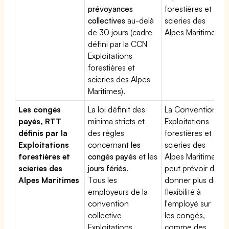
prévoyances
forestières et
collectives
au-delà
scieries des
de 30 jours (cadre
Alpes Maritimes
défini par la CCN
Exploitations
forestières et
scieries des Alpes
Maritimes).
Les congés
La loi définit des
La Convention
payés, RTT
minima stricts et
Exploitations
définis par la
des règles
forestières et
Exploitations
concernant
les
scieries des
forestières et
congés payés
et les
Alpes Maritimes
scieries des
jours fériés
.
peut prévoir de
Alpes Maritimes
Tous les
donner plus de
employeurs de la
flexibilité à
convention
l'employé sur
collective
les congés,
Exploitations
comme des