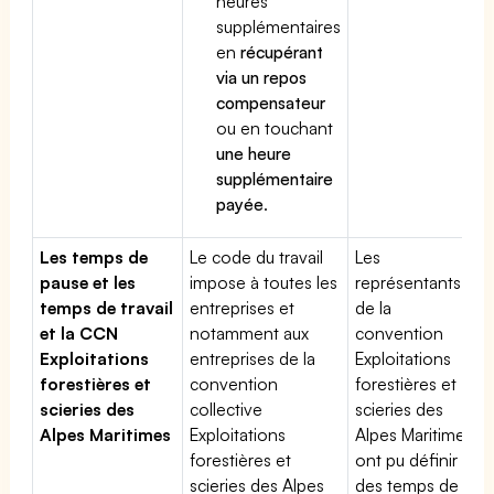
heures
supplémentaires
en
récupérant
via un repos
compensateur
ou en touchant
une heure
supplémentaire
payée
.
Les temps de
Le code du travail
Les
pause et les
impose à toutes les
représentants
temps de travail
entreprises et
de la
et la CCN
notamment aux
convention
Exploitations
entreprises de la
Exploitations
forestières et
convention
forestières et
scieries des
collective
scieries des
Alpes Maritimes
Exploitations
Alpes Maritimes
forestières et
ont pu définir
scieries des Alpes
des temps de