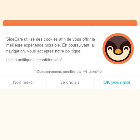
Ça m’intéresse
SideCare utilise des cookies afin de vous offrir la
meilleure expérience possible. En poursuivant la
navigation, vous acceptez notre politique.
Lire la politique de confidentialité
Consentements certifiés par
Politique de cookies
Non merci
Je choisis
OK pour moi
Axeptio consent
Plateforme de Gestion du Consentement : Personnalisez vos O
Notre plateforme vous permet d'adapter et de gérer vos paramèt