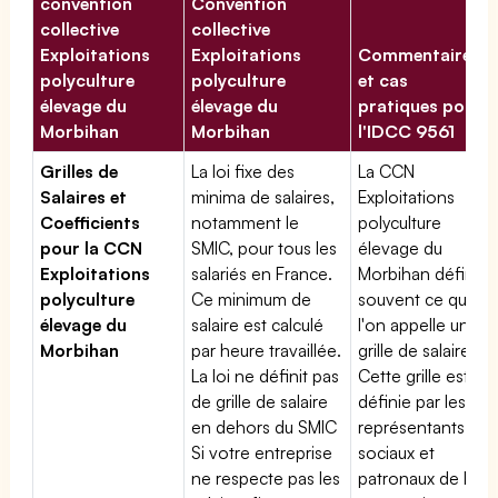
convention
Convention
collective
collective
Exploitations
Exploitations
Commentaires
polyculture
polyculture
et cas
élevage du
élevage du
pratiques pour
Morbihan
Morbihan
l'IDCC 9561
Grilles de
La loi fixe des
La CCN
Salaires et
minima de salaires,
Exploitations
Coefficients
notamment le
polyculture
pour la CCN
SMIC, pour tous les
élevage du
Exploitations
salariés en France.
Morbihan définit
polyculture
Ce minimum de
souvent ce que
élevage du
salaire est calculé
l'on appelle une
Morbihan
par heure travaillée.
grille de salaires.
La loi ne définit pas
Cette grille est
de grille de salaire
définie par les
en dehors du SMIC
représentants
Si votre entreprise
sociaux et
ne respecte pas les
patronaux de la