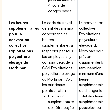
4 jours de
congés payés
Les heures
Le code du travail
La convention
supplémentaires
définit des minima
collective
pour la
concernant les
Exploitations
convention
heures
polyculture
collective
supplémentaires à
élevage du
Exploitations
respecter par tous
Morbihan peut
polyculture
les employeurs, y
prévoir
élevage du
compris ceux de la
d'augmenter la
Morbihan
CCN Exploitations
rémunération
polyculture élevage
minimum d'une
du Morbihan. Voici
heure
les principaux
supplémentaire
,
points à retenir :
de changer
le
Une heure
total des heures
supplémentaire
supplémentaires
doit être payée
possibles
, ou