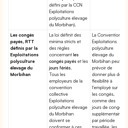
défini par la CCN
Exploitations
polyculture élevage
du Morbihan).
Les congés
La loi définit des
La Convention
payés, RTT
minima stricts et
Exploitations
définis par la
des règles
polyculture
Exploitations
concernant
les
élevage du
polyculture
congés payés
et les
Morbihan peut
élevage du
jours fériés
.
prévoir de
Morbihan
Tous les
donner plus de
employeurs de la
flexibilité à
convention
l'employé sur
collective
les congés,
Exploitations
comme des
polyculture élevage
jours de congé
du Morbihan
supplémentaires
doivent se
par période
conformer à ces
travaillée, les