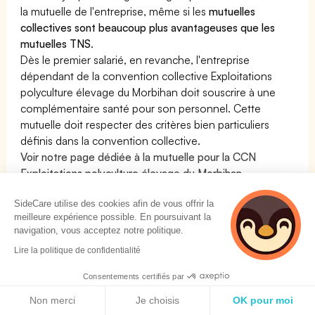
la mutuelle de l'entreprise, même si les
mutuelles
collectives sont beaucoup plus avantageuses que les
mutuelles TNS
.
Dès le premier salarié, en revanche, l'entreprise
dépendant de la convention collective Exploitations
polyculture élevage du Morbihan doit souscrire à une
complémentaire santé pour son personnel. Cette
mutuelle doit respecter des critères bien particuliers
définis dans la convention collective.
Voir notre page dédiée à la mutuelle pour la CCN
Exploitations polyculture élevage du Morbihan
En résumé :
SideCare utilise des cookies afin de vous offrir la
La Mutuelle est obligatoire pour la convention collective
meilleure expérience possible. En poursuivant la
navigation, vous acceptez notre politique.
Exploitations polyculture élevage du Morbihan : OUI
Lire la politique de confidentialité
Les Mutuelles pour la convention collective
Consentements certifiés par
Exploitations polyculture élevage du Morbihan - IDCC
Politique de cookies
9561
Non merci
Je choisis
OK pour moi