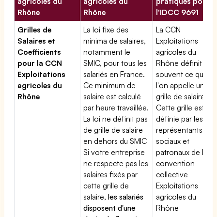
agricoles du
agricoles du
pratiques pour
Rhône
Rhône
l'IDCC 9691
Grilles de
La loi fixe des
La CCN
Salaires et
minima de salaires,
Exploitations
Coefficients
notamment le
agricoles du
pour la CCN
SMIC, pour tous les
Rhône définit
Exploitations
salariés en France.
souvent ce que
agricoles du
Ce minimum de
l'on appelle une
Rhône
salaire est calculé
grille de salaires.
par heure travaillée.
Cette grille est
La loi ne définit pas
définie par les
de grille de salaire
représentants
en dehors du SMIC
sociaux et
Si votre entreprise
patronaux de la
ne respecte pas les
convention
salaires fixés par
collective
cette grille de
Exploitations
salaire,
les salariés
agricoles du
disposent d'une
Rhône