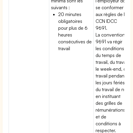
minima sont les
l'employeur doit
suivants :
se conformer
20 minutes
aux règles de la
obligatoires
CCN IDCC
pour plus de 6
9691.
heures
La convention
consécutives de
9691 va régir
travail
les conditions
du temps de
travail, du travail
le week-end, du
travail pendant
les jours fériés,
du travail de nuit
en instituant
des grilles de
rémunérations
et de
conditions à
respecter.