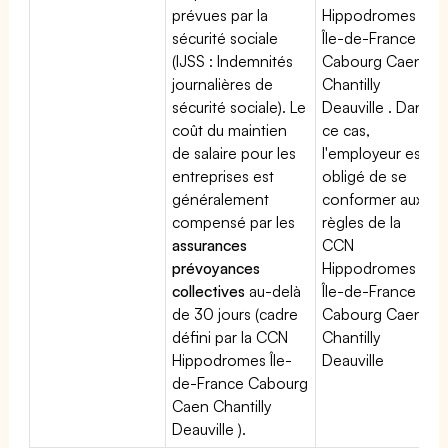
prévues par la
Hippodromes
sécurité sociale
Île-de-France
(IJSS : Indemnités
Cabourg Caen
journalières de
Chantilly
sécurité sociale). Le
Deauville . Dans
coût du maintien
ce cas,
de salaire pour les
l'employeur est
entreprises est
obligé de se
généralement
conformer aux
compensé par les
règles de la
assurances
CCN
prévoyances
Hippodromes
collectives
au-delà
Île-de-France
de 30 jours (cadre
Cabourg Caen
défini par la CCN
Chantilly
Hippodromes Île-
Deauville
de-France Cabourg
Caen Chantilly
Deauville ).