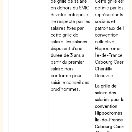
de grille de salaire
Cette grille est
en dehors du SMIC
définie par les
Si votre entreprise
représentants
ne respecte pas les
sociaux et
salaires fixés par
patronaux de la
cette grille de
convention
salaire,
les salariés
collective
disposent d'une
Hippodromes
durée de 3 ans
à
Île-de-France
partir du premier
Cabourg Caen
salaire non
Chantilly
conforme pour
Deauville
saisir le conseil des
La grille de
prud'hommes.
salaire des
salariés pour la
convention
Hippodromes
Île-de-France
Cabourg Caen