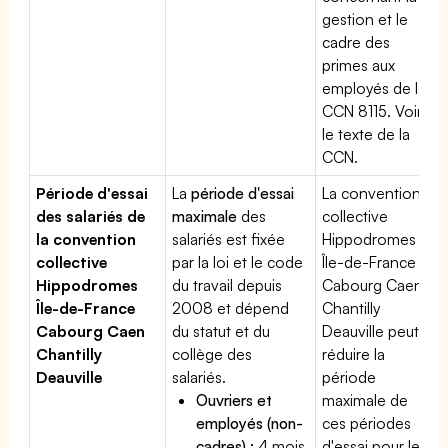
gestion et le
cadre des
primes aux
employés de la
CCN 8115. Voir
le texte de la
CCN.
Période d'essai
La
période d'essai
La convention
des salariés de
maximale
des
collective
la convention
salariés est fixée
Hippodromes
collective
par la loi et le code
Île-de-France
Hippodromes
du travail depuis
Cabourg Caen
Île-de-France
2008 et dépend
Chantilly
Cabourg Caen
du statut et du
Deauville peut
Chantilly
collège des
réduire la
Deauville
salariés.
période
Ouvriers et
maximale de
employés (non-
ces périodes
cadres) :
4 mois
d'essai pour les