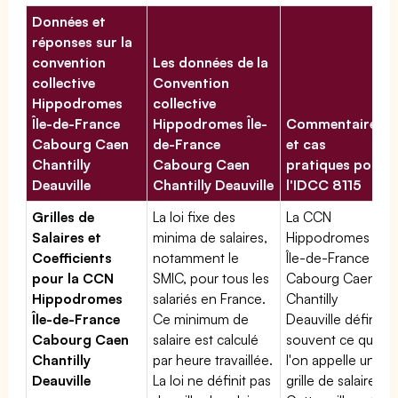
Données et
réponses sur la
convention
Les données de la
collective
Convention
Hippodromes
collective
Île-de-France
Hippodromes Île-
Commentaires
Cabourg Caen
de-France
et cas
Chantilly
Cabourg Caen
pratiques pour
Deauville
Chantilly Deauville
l'IDCC 8115
Grilles de
La loi fixe des
La CCN
Salaires et
minima de salaires,
Hippodromes
Coefficients
notamment le
Île-de-France
pour la CCN
SMIC, pour tous les
Cabourg Caen
Hippodromes
salariés en France.
Chantilly
Île-de-France
Ce minimum de
Deauville définit
Cabourg Caen
salaire est calculé
souvent ce que
Chantilly
par heure travaillée.
l'on appelle une
Deauville
La loi ne définit pas
grille de salaires.