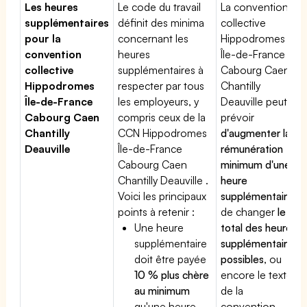
Les heures
Le code du travail
La convention
supplémentaires
définit des minima
collective
pour la
concernant les
Hippodromes
convention
heures
Île-de-France
collective
supplémentaires à
Cabourg Caen
Hippodromes
respecter par tous
Chantilly
Île-de-France
les employeurs, y
Deauville peut
Cabourg Caen
compris ceux de la
prévoir
Chantilly
CCN Hippodromes
d'augmenter la
Deauville
Île-de-France
rémunération
Cabourg Caen
minimum d'une
Chantilly Deauville .
heure
Voici les principaux
supplémentaire
,
points à retenir :
de changer
le
Une heure
total des heures
supplémentaire
supplémentaires
doit être payée
possibles
, ou
10 % plus chère
encore le texte
au minimum
de la
qu'une heure
convention