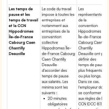
Les temps de
Le code du travail
Les
pause et les
impose à toutes les
représentants
temps de travail
entreprises et
de la
et la CCN
notamment aux
convention
Hippodromes
entreprises de la
Hippodromes
Île-de-France
convention
Île-de-France
Cabourg Caen
collective
Cabourg Caen
Chantilly
Hippodromes Île-
Chantilly
Deauville
de-France Cabourg
Deauville ont pu
Caen Chantilly
définir des
Deauville
temps de pause
d'accorder des
plus fréquents
temps de pause
ou plus longs.
aux salariés. Les
Dans ce cas,
minima sont les
l'employeur doit
suivants :
se conformer
20 minutes
aux règles de la
obligatoires
CCN IDCC 8115.