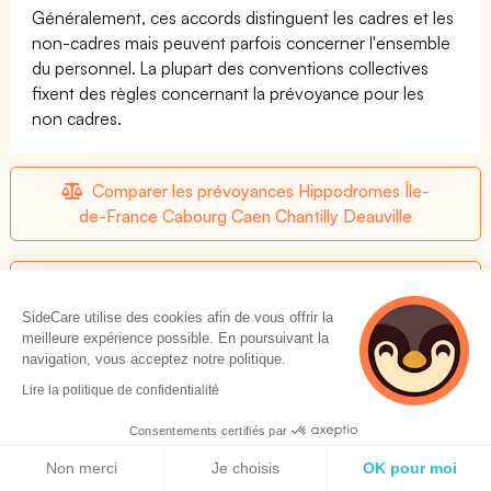
Généralement, ces accords distinguent les cadres et les
non-cadres mais peuvent parfois concerner l'ensemble
du personnel. La plupart des conventions collectives
fixent des règles concernant la prévoyance pour les
non cadres.
Comparer les prévoyances Hippodromes Île-
de-France Cabourg Caen Chantilly Deauville
Liste des produits de prévoyances pour la
CCN Hippodromes Île-de-France Cabourg Caen
SideCare utilise des cookies afin de vous offrir la
Chantilly Deauville
meilleure expérience possible. En poursuivant la
navigation, vous acceptez notre politique.
Lire la politique de confidentialité
Hippodromes Île-de-France Cabourg Caen
Consentements certifiés par
Chantilly Deauville : Mutuelle obligatoire ?
Politique de cookies
Non merci
Je choisis
OK pour moi