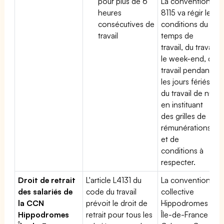
pour plus de 6
La convention
heures
8115 va régir les
consécutives de
conditions du
travail
temps de
travail, du travail
le week-end, du
travail pendant
les jours fériés,
du travail de nuit
en instituant
des grilles de
rémunérations
et de
conditions à
respecter.
Droit de retrait
L'article L4131 du
La convention
des salariés de
code du travail
collective
la CCN
prévoit le droit de
Hippodromes
Hippodromes
retrait pour tous les
Île-de-France