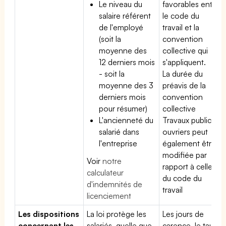
Le niveau du
favorables entre
salaire référent
le code du
de l'employé
travail et la
(soit la
convention
moyenne des
collective qui
12 derniers mois
s'appliquent.
- soit la
La durée du
moyenne des 3
préavis de la
derniers mois
convention
pour résumer)
collective
L'ancienneté du
Travaux publics
salarié dans
ouvriers peut
l'entreprise
également être
modifiée par
Voir
notre
rapport à celle
calculateur
du code du
d'indemnités de
travail
licenciement
Les dispositions
La loi protège les
Les jours de
concernant les
salariés, quelle que
carence, le taux