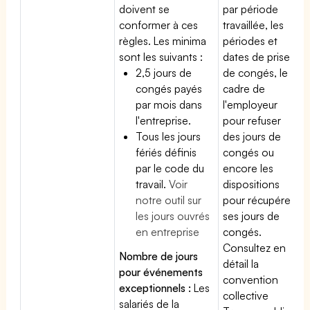
doivent se
par période
conformer à ces
travaillée, les
règles. Les minima
périodes et
sont les suivants :
dates de prise
2,5 jours de
de congés, le
congés payés
cadre de
par mois dans
l'employeur
l'entreprise.
pour refuser
Tous les jours
des jours de
fériés définis
congés ou
par le code du
encore les
travail.
Voir
dispositions
notre outil sur
pour récupérer
les jours ouvrés
ses jours de
en entreprise
congés.
Consultez en
Nombre de jours
détail la
pour événements
convention
exceptionnels :
Les
collective
salariés de la