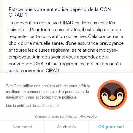
Est-ce que votre entreprise dépend de la CCN
CIRAD ?
La convention collective CIRAD est liée aux activités
suivantes. Pour toutes ces activités, il est obligatoire de
respecter cette convention collective. Cela concerne le
choix d'une mutuelle santé, d'une assurance prévoyance
et toutes les clauses régissant les relations employés-
employeur. Afin de savoir si vous dépendez de la
convention CIRAD il faut regarder les métiers encadrés
par la convention CIRAD
SideCare utilise des cookies afin de vous offrir la
meilleure expérience possible. En poursuivant la
Aucune activité liée spécialement à cette convention
navigation, vous acceptez notre politique.
collective. La convention collective CIRAD doit être trop
petite en nombre de salariés pour faire des statistiques
Lire la politique de confidentialité
sur les activités et Code APE.
Consentements certifiés par
Attention, les conventions collectives sont actuellement
Politique de cookies
en cours de fusion sous la pression de l'État français afin
Non merci
Je choisis
OK pour moi