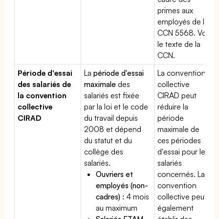
primes aux
employés de la
CCN 5568. Voir
le texte de la
CCN.
Période d'essai
La
période d'essai
La convention
des salariés de
maximale
des
collective
la convention
salariés est fixée
CIRAD peut
collective
par la loi et le code
réduire la
CIRAD
du travail depuis
période
2008 et dépend
maximale de
du statut et du
ces périodes
collège des
d'essai pour les
salariés.
salariés
Ouvriers et
concernés. La
employés (non-
convention
cadres) :
4 mois
collective peut
au maximum
également
Salariés ETAM
établir des