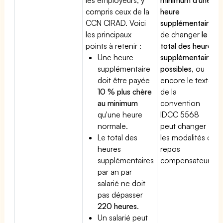
compris ceux de la
heure
CCN CIRAD. Voici
supplémentaire
,
les principaux
de changer
le
points à retenir :
total des heures
Une heure
supplémentaires
supplémentaire
possibles
, ou
doit être payée
encore le texte
10 % plus chère
de la
au minimum
convention
qu'une heure
IDCC 5568
normale.
peut changer
Le total des
les modalités du
heures
repos
supplémentaires
compensateur.
par an par
salarié ne doit
pas dépasser
220 heures
.
Un salarié peut