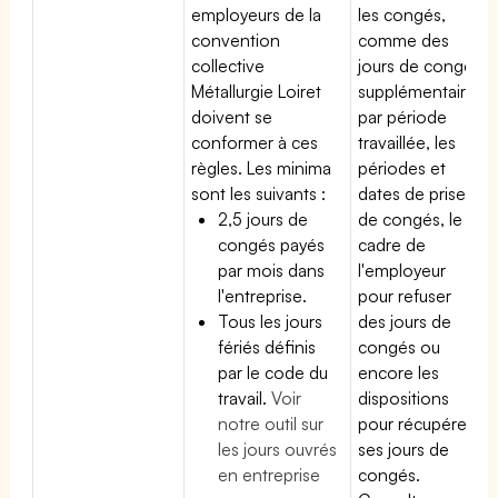
employeurs de la
les congés,
convention
comme des
collective
jours de congé
Métallurgie Loiret
supplémentaires
doivent se
par période
conformer à ces
travaillée, les
règles. Les minima
périodes et
sont les suivants :
dates de prise
2,5 jours de
de congés, le
congés payés
cadre de
par mois dans
l'employeur
l'entreprise.
pour refuser
Tous les jours
des jours de
fériés définis
congés ou
par le code du
encore les
travail.
Voir
dispositions
notre outil sur
pour récupérer
les jours ouvrés
ses jours de
en entreprise
congés.