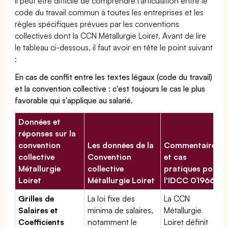
Il peut être difficile de comprendre l'articulation entre le
code du travail commun à toutes les entreprises et les
règles spécifiques prévues par les conventions
collectives dont la CCN Métallurgie Loiret. Avant de lire
le tableau ci-dessous, il faut avoir en tête le point suivant
:
En cas de conflit entre les textes légaux (code du travail)
et la convention collective : c'est toujours le cas le plus
favorable qui s'applique au salarié.
Données et
réponses sur la
convention
Les données de la
Commentaires
collective
Convention
et cas
Métallurgie
collective
pratiques pour
Loiret
Métallurgie Loiret
l'IDCC 01966
Grilles de
La loi fixe des
La CCN
Salaires et
minima de salaires,
Métallurgie
Coefficients
notamment le
Loiret définit