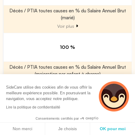
Décès / PTIA toutes causes en % du Salaire Annuel Brut
(marié)
Voir plus
100 %
Décès / PTIA toutes causes en % du Salaire Annuel Brut
(majoration par enfant à charge)
Voir plus
SideCare utilise des cookies afin de vous offrir la
meilleure expérience possible. En poursuivant la
navigation, vous acceptez notre politique.
0 %
Lire la politique de confidentialité
Consentements certifiés par
Décès accident (en % du Décès/PTIA)
Politique de cookies
Non merci
Je choisis
OK pour moi
Voir plus