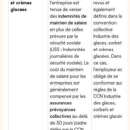
et crèmes
l'entreprise est
revus et
glacées
tenue de verser
également
des
indemnités de
définis dans la
maintien de salaire
convention
en plus de celles
collective
prévues par la
Industrie des
sécurité sociale
glaces, sorbets
(IJSS : Indemnités
et crèmes
journalières de
glacées. Dans
sécurité sociale). Le
ce cas,
coût du maintien
l'employeur est
de salaire pour les
obligé de se
entreprises est
conformer aux
généralement
règles de la
compensé par les
CCN Industrie
assurances
des glaces,
prévoyances
sorbets et
collectives
au-delà
crèmes glacées
de 30 jours (cadre
défini par la CCN