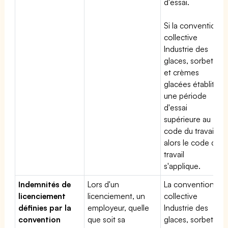
d'essai.
Si la convention
collective
Industrie des
glaces, sorbets
et crèmes
glacées établit
une période
d'essai
supérieure au
code du travail,
alors le code du
travail
s'applique.
Indemnités de
Lors d'un
La convention
licenciement
licenciement, un
collective
définies par la
employeur, quelle
Industrie des
convention
que soit sa
glaces, sorbets