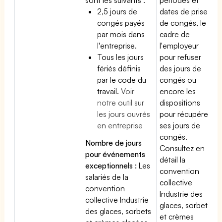
2,5 jours de
dates de prise
congés payés
de congés, le
par mois dans
cadre de
l'entreprise.
l'employeur
Tous les jours
pour refuser
fériés définis
des jours de
par le code du
congés ou
travail.
Voir
encore les
notre outil sur
dispositions
les jours ouvrés
pour récupérer
en entreprise
ses jours de
congés.
Nombre de jours
Consultez en
pour événements
détail la
exceptionnels :
Les
convention
salariés de la
collective
convention
Industrie des
collective Industrie
glaces, sorbets
des glaces, sorbets
et crèmes