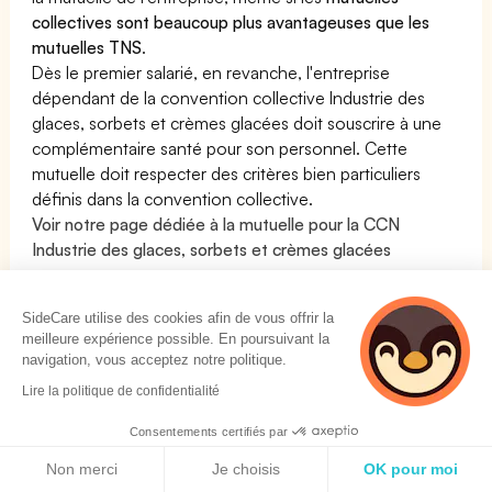
collectives sont beaucoup plus avantageuses que les
mutuelles TNS
.
Dès le premier salarié, en revanche, l'entreprise
dépendant de la convention collective Industrie des
glaces, sorbets et crèmes glacées doit souscrire à une
complémentaire santé pour son personnel. Cette
mutuelle doit respecter des critères bien particuliers
définis dans la convention collective.
Voir notre page dédiée à la mutuelle pour la CCN
Industrie des glaces, sorbets et crèmes glacées
En résumé :
La Mutuelle est obligatoire pour la convention collective
SideCare utilise des cookies afin de vous offrir la
meilleure expérience possible. En poursuivant la
Industrie des glaces, sorbets et crèmes glacées : OUI
navigation, vous acceptez notre politique.
Lire la politique de confidentialité
Les Mutuelles pour la convention collective Industrie
des glaces, sorbets et crèmes glacées - IDCC 2567
Consentements certifiés par
Politique de cookies
Comparer les mutuelles Industrie des glaces,
Non merci
Je choisis
OK pour moi