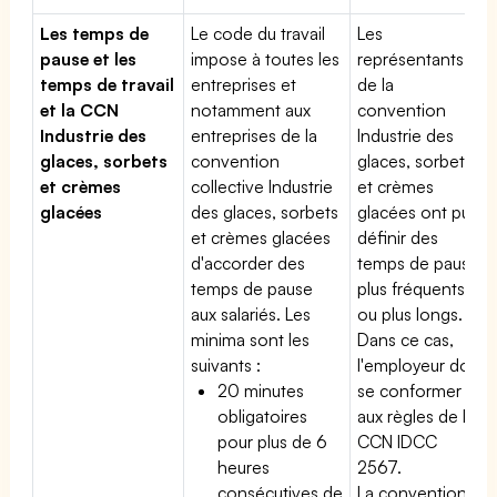
Les temps de
Le code du travail
Les
pause et les
impose à toutes les
représentants
temps de travail
entreprises et
de la
et la CCN
notamment aux
convention
Industrie des
entreprises de la
Industrie des
glaces, sorbets
convention
glaces, sorbets
et crèmes
collective Industrie
et crèmes
glacées
des glaces, sorbets
glacées ont pu
et crèmes glacées
définir des
d'accorder des
temps de pause
temps de pause
plus fréquents
aux salariés. Les
ou plus longs.
minima sont les
Dans ce cas,
suivants :
l'employeur doit
20 minutes
se conformer
obligatoires
aux règles de la
pour plus de 6
CCN IDCC
heures
2567.
consécutives de
La convention