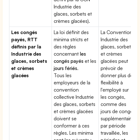
Industrie des
glaces, sorbets et
crèmes glacées).
Les congés
La loi définit des
La Convention
payés, RTT
minima stricts et
Industrie des
définis par la
des règles
glaces, sorbets
Industrie des
concernant
les
et crèmes
glaces, sorbets
congés payés
et les
glacées peut
et crèmes
jours fériés
.
prévoir de
glacées
Tous les
donner plus de
employeurs de la
flexibilité à
convention
l'employé sur
collective Industrie
les congés,
des glaces, sorbets
comme des
et crèmes glacées
jours de congé
doivent se
supplémentaires
conformer à ces
par période
règles. Les minima
travaillée, les
sont les suivants :
périodes et