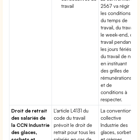
travail
2567 va régir
les conditions
du temps de
travail, du travail
le week-end, du
travail pendant
les jours fériés,
du travail de nuit
en instituant
des grilles de
rémunérations
et de
conditions à
respecter.
Droit de retrait
L'article L4131 du
La convention
des salariés de
code du travail
collective
la CCN Industrie
prévoit le droit de
Industrie des
des glaces,
retrait pour tous les
glaces, sorbets
sorbets et
salariés en cas de
et crèmes