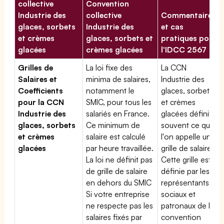
collective
Convention
Industrie des
collective
Commentaires
glaces, sorbets
Industrie des
et cas
et crèmes
glaces, sorbets et
pratiques pour
glacées
crèmes glacées
l'IDCC 2567
Grilles de
La loi fixe des
La CCN
Salaires et
minima de salaires,
Industrie des
Coefficients
notamment le
glaces, sorbets
pour la CCN
SMIC, pour tous les
et crèmes
Industrie des
salariés en France.
glacées définit
glaces, sorbets
Ce minimum de
souvent ce que
et crèmes
salaire est calculé
l'on appelle une
glacées
par heure travaillée.
grille de salaires.
La loi ne définit pas
Cette grille est
de grille de salaire
définie par les
en dehors du SMIC
représentants
Si votre entreprise
sociaux et
ne respecte pas les
patronaux de la
salaires fixés par
convention