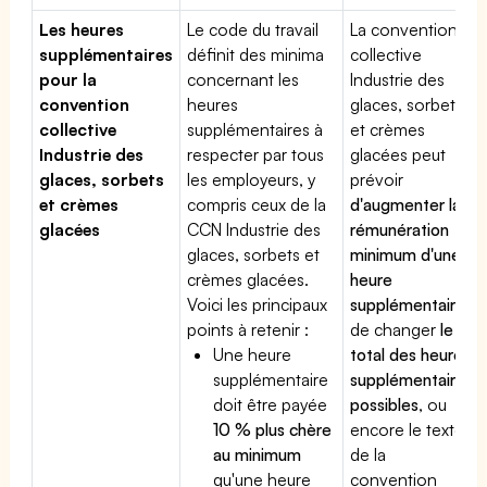
Les heures
Le code du travail
La convention
supplémentaires
définit des minima
collective
pour la
concernant les
Industrie des
convention
heures
glaces, sorbets
collective
supplémentaires à
et crèmes
Industrie des
respecter par tous
glacées peut
glaces, sorbets
les employeurs, y
prévoir
et crèmes
compris ceux de la
d'augmenter la
glacées
CCN Industrie des
rémunération
glaces, sorbets et
minimum d'une
crèmes glacées.
heure
Voici les principaux
supplémentaire
,
points à retenir :
de changer
le
Une heure
total des heures
supplémentaire
supplémentaires
doit être payée
possibles
, ou
10 % plus chère
encore le texte
au minimum
de la
qu'une heure
convention