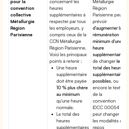
pour la
concernant les
Métallurgie
convention
heures
Région
collective
supplémentaires à
Parisienne peut
Métallurgie
respecter par tous
prévoir
Région
les employeurs, y
d'augmenter la
Parisienne
compris ceux de la
rémunération
CCN Métallurgie
minimum d'une
Région Parisienne.
heure
Voici les principaux
supplémentaire
,
points à retenir :
de changer
le
Une heure
total des heures
supplémentaire
supplémentaires
doit être payée
possibles
, ou
10 % plus chère
encore le texte
au minimum
de la
qu'une heure
convention
normale.
IDCC 00054
Le total des
peut changer
heures
les modalités du
supplémentaires
repos