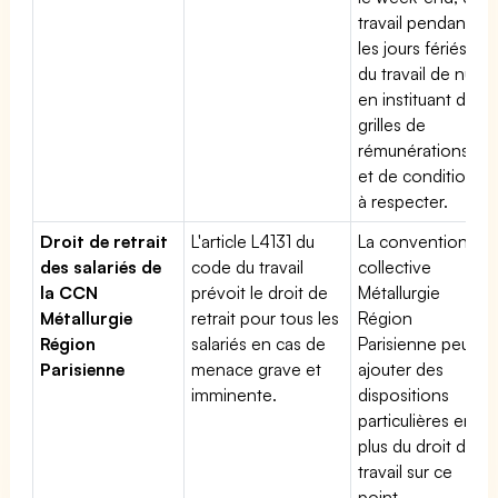
travail pendant
les jours fériés,
du travail de nuit
en instituant des
grilles de
rémunérations
et de conditions
à respecter.
Droit de retrait
L'article L4131 du
La convention
des salariés de
code du travail
collective
la CCN
prévoit le droit de
Métallurgie
Métallurgie
retrait pour tous les
Région
Région
salariés en cas de
Parisienne peut
Parisienne
menace grave et
ajouter des
imminente.
dispositions
particulières en
plus du droit du
travail sur ce
point.