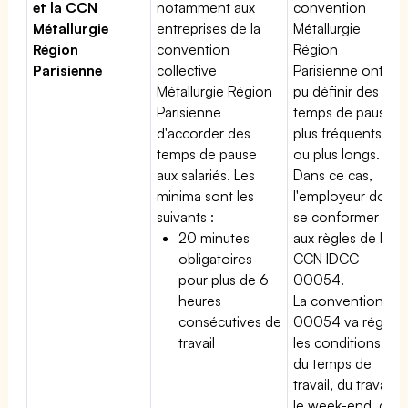
et la CCN
notamment aux
convention
Métallurgie
entreprises de la
Métallurgie
Région
convention
Région
Parisienne
collective
Parisienne ont
Métallurgie Région
pu définir des
Parisienne
temps de pause
d'accorder des
plus fréquents
temps de pause
ou plus longs.
aux salariés. Les
Dans ce cas,
minima sont les
l'employeur doit
suivants :
se conformer
20 minutes
aux règles de la
obligatoires
CCN IDCC
pour plus de 6
00054.
heures
La convention
consécutives de
00054 va régir
travail
les conditions
du temps de
travail, du travail
le week-end, du