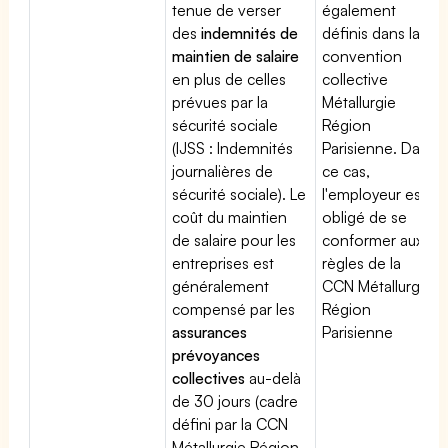
tenue de verser
également
des
indemnités de
définis dans la
maintien de salaire
convention
en plus de celles
collective
prévues par la
Métallurgie
sécurité sociale
Région
(IJSS : Indemnités
Parisienne. Dans
journalières de
ce cas,
sécurité sociale). Le
l'employeur est
coût du maintien
obligé de se
de salaire pour les
conformer aux
entreprises est
règles de la
généralement
CCN Métallurgie
compensé par les
Région
assurances
Parisienne
prévoyances
collectives
au-delà
de 30 jours (cadre
défini par la CCN
Métallurgie Région