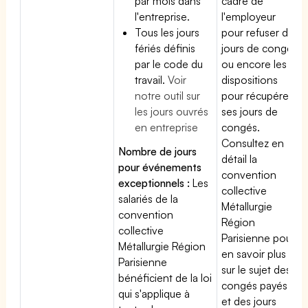
par mois dans
cadre de
l'entreprise.
l'employeur
Tous les jours
pour refuser des
fériés définis
jours de congés
par le code du
ou encore les
travail.
Voir
dispositions
notre outil sur
pour récupérer
les jours ouvrés
ses jours de
en entreprise
congés.
Consultez en
Nombre de jours
détail la
pour événements
convention
exceptionnels :
Les
collective
salariés de la
Métallurgie
convention
Région
collective
Parisienne pour
Métallurgie Région
en savoir plus
Parisienne
sur le sujet des
bénéficient de la loi
congés payés
qui s'applique à
et des jours