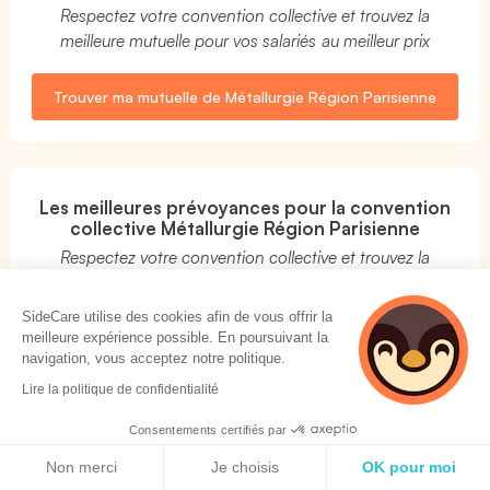
Respectez votre convention collective et trouvez la
meilleure mutuelle pour vos salariés au meilleur prix
Trouver ma mutuelle de Métallurgie Région Parisienne
Les meilleures prévoyances pour la convention
collective Métallurgie Région Parisienne
Respectez votre convention collective et trouvez la
meilleure prévoyance pour vos salariés au meilleur prix
SideCare utilise des cookies afin de vous offrir la
meilleure expérience possible. En poursuivant la
Trouver ma prévoyance de Métallurgie Région
navigation, vous acceptez notre politique.
Parisienne
Lire la politique de confidentialité
Consentements certifiés par
Politique de cookies
Assurance prévoyance pour la convention
Non merci
Je choisis
OK pour moi
Métallurgie Région Parisienne