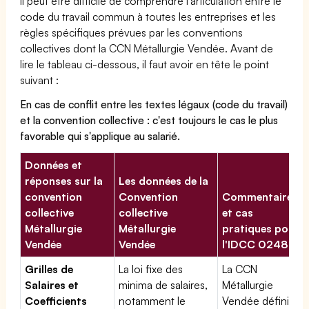
Il peut être difficile de comprendre l'articulation entre le
code du travail commun à toutes les entreprises et les
règles spécifiques prévues par les conventions
collectives dont la CCN Métallurgie Vendée. Avant de
lire le tableau ci-dessous, il faut avoir en tête le point
suivant :
En cas de conflit entre les textes légaux (code du travail)
et la convention collective : c'est toujours le cas le plus
favorable qui s'applique au salarié.
Données et
réponses sur la
Les données de la
convention
Convention
Commentaires
collective
collective
et cas
Métallurgie
Métallurgie
pratiques pour
Vendée
Vendée
l'IDCC 02489
Grilles de
La loi fixe des
La CCN
Salaires et
minima de salaires,
Métallurgie
Coefficients
notamment le
Vendée définit