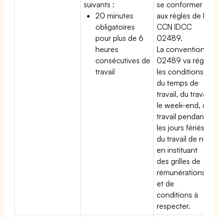
suivants :
se conformer
20 minutes
aux règles de la
obligatoires
CCN IDCC
pour plus de 6
02489.
heures
La convention
consécutives de
02489 va régir
travail
les conditions
du temps de
travail, du travail
le week-end, du
travail pendant
les jours fériés,
du travail de nuit
en instituant
des grilles de
rémunérations
et de
conditions à
respecter.