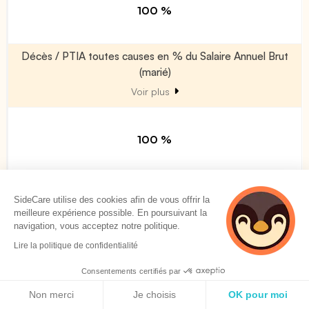
100 %
Décès / PTIA toutes causes en % du Salaire Annuel Brut
(marié)
Voir plus
100 %
Décès / PTIA toutes causes en % du Salaire Annuel Brut
(majoration par enfant à charge)
SideCare utilise des cookies afin de vous offrir la
meilleure expérience possible. En poursuivant la
Voir plus
navigation, vous acceptez notre politique.
Lire la politique de confidentialité
0 %
Consentements certifiés par
Politique de cookies
Non merci
Je choisis
OK pour moi