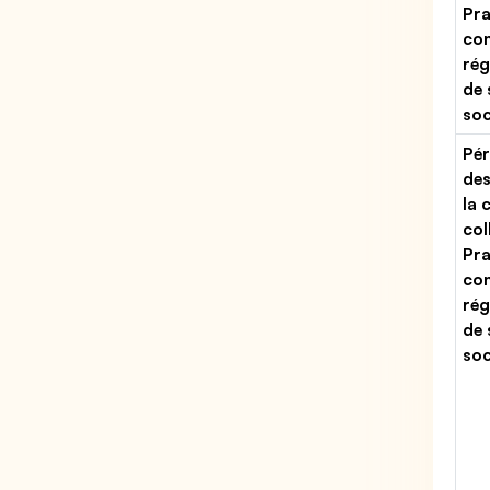
Pra
con
rég
de 
soc
Pér
des
la 
col
Pra
con
rég
de 
soc