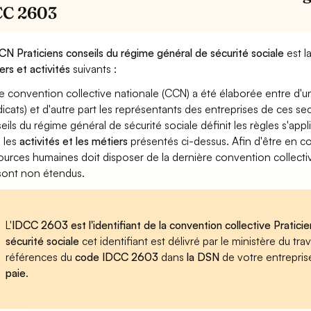
CC 2603
CN Praticiens conseils du régime général de sécurité sociale
est l
ers et activités
suivants :
e convention collective nationale (CCN) a été élaborée entre d'u
dicats) et d'autre part les représentants des entreprises de ces se
eils du régime général de sécurité sociale définit les règles s'ap
 les
activités et les métiers
présentés ci-dessus. Afin d'être en co
ources humaines doit disposer de la dernière convention collecti
s sont non étendus.
L'
IDCC 2603 est l'identifiant de la convention collective Pratici
sécurité sociale
cet identifiant est délivré par le ministère du tr
références du
code IDCC 2603
dans
la DSN
de votre entrepris
paie
.