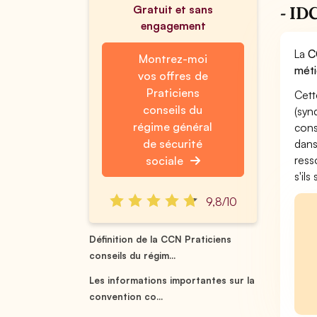
Gratuit et sans
- ID
engagement
La
C
Montrez-moi
méti
vos offres de
Praticiens
Cett
conseils du
(syn
régime général
cons
de sécurité
dans
ress
sociale
s'il
9,8/10
Définition de la CCN Praticiens
conseils du régim...
Les informations importantes sur la
convention co...