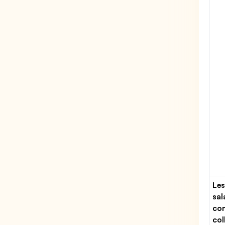
Les
sal
con
col