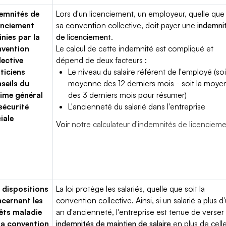
emnités de
Lors d'un licenciement, un employeur, quelle que 
enciement
sa convention collective, doit payer une
indemni
inies par la
de licenciement
.
vention
Le calcul de cette indemnité est compliqué et
lective
dépend de deux facteurs :
ticiens
Le niveau du salaire référent de l'employé (soi
seils du
moyenne des 12 derniers mois - soit la moy
ime général
des 3 derniers mois pour résumer)
sécurité
L'ancienneté du salarié dans l'entreprise
iale
Voir
notre calculateur d'indemnités de licenciem
 dispositions
La loi protège les salariés, quelle que soit la
cernant les
convention collective. Ainsi, si un salarié a plus d
êts maladie
an d'ancienneté, l'entreprise est tenue de verser
la convention
indemnités de maintien de salaire
en plus de cell