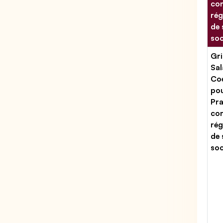
con
rég
de 
soc
Gri
Sal
Coe
po
Pra
con
rég
de 
soc