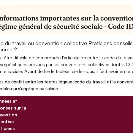
informations importantes sur la convention
égime général de sécurité sociale - Code 
 du travail ou convention collective Praticiens conseils
 prime ?
eut être difficile de comprendre l'articulation entre le code du trav
es spécifiques prévues par les conventions collectives dont la CC
ité sociale. Avant de lire le tableau ci-dessous, il faut avoir en têt
as de conflit entre les textes légaux (code du travail) et la conventi
rable qui s'applique au salarié.
nées et
onses sur la
vention
lective
ticiens