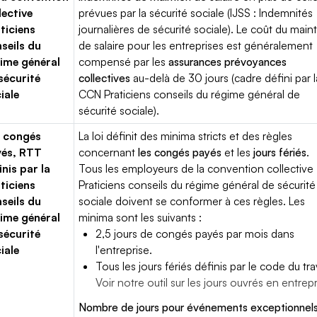
lective
prévues par la sécurité sociale (IJSS : Indemnités
ticiens
journalières de sécurité sociale). Le coût du main
seils du
de salaire pour les entreprises est généralement
ime général
compensé par les
assurances prévoyances
sécurité
collectives
au-delà de 30 jours (cadre défini par l
iale
CCN Praticiens conseils du régime général de
sécurité sociale).
 congés
La loi définit des minima stricts et des règles
yés, RTT
concernant
les congés payés
et les
jours fériés
.
inis par la
Tous les employeurs de la convention collective
ticiens
Praticiens conseils du régime général de sécurité
seils du
sociale doivent se conformer à ces règles. Les
ime général
minima sont les suivants :
sécurité
2,5 jours de congés payés par mois dans
iale
l'entreprise.
Tous les jours fériés définis par le code du trav
Voir notre outil sur les jours ouvrés en entrep
Nombre de jours pour événements exceptionnels