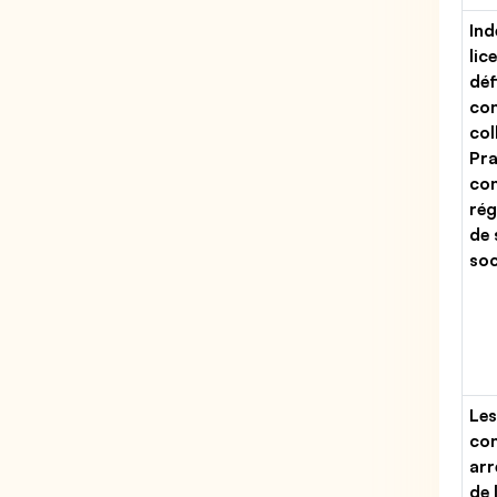
Ind
lic
déf
con
col
Pra
con
rég
de 
soc
Les
con
arr
de 