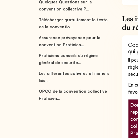
Quelques Questions sur la
convention collective P...
Les 
Télécharger gratuitement le texte
du r
de la conventio...
Assurance prévoyance pour la
Code
convention Praticien...
qui
Praticiens conseils du régime
Il p
général de sécurité...
règl
Les différentes activités et métiers
sécur
liés ...
En c
OPCO de la convention collective
favo
Praticien...
Don
rép
con
col
Pra