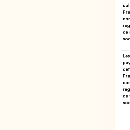
col
Pra
con
rég
de 
soc
Les
pa
déf
Pra
con
rég
de 
soc