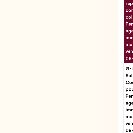
rép
con
col
Per
ag
imm
man
ven
de
Gri
Sal
Coe
po
Per
ag
imm
man
ven
de