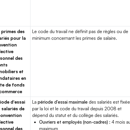
 primes des
Le code du travail ne définit pas de règles ou de
ariés pour la
minimum concernant les primes de salaire.
vention
lective
sonnel des
ents
obiliers et
dataires en
te de fonds
 commerce
iode d'essai
La
période d'essai maximale
des salariés est fixé
 salariés de
par la loi et le code du travail depuis 2008 et
convention
dépend du statut et du collège des salariés.
lective
Ouvriers et employés (non-cadres) :
4 mois a
sonnel des
maximum