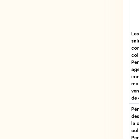
Les
sal
con
col
Per
ag
imm
man
ven
de
Pér
des
la 
col
Per