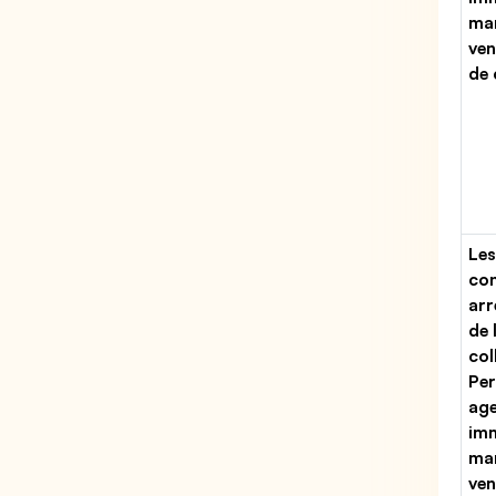
man
ven
de
Les
con
arr
de 
col
Per
ag
imm
man
ven