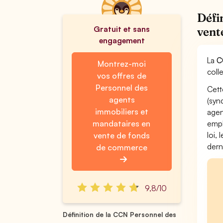
Défi
Gratuit et sans
vent
engagement
La
C
Montrez-moi
coll
vos offres de
Personnel des
Cett
agents
(syn
immobiliers et
agen
mandataires en
empl
loi,
vente de fonds
dern
de commerce
9,8/10
Définition de la CCN Personnel des