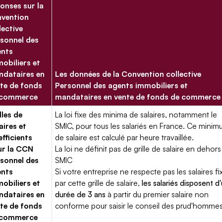
onses sur la
vention
lective
sonnel des
ents
obiliers et
dataires en
Les données de la Convention collective
te de fonds
Personnel des agents immobiliers et
 commerce
mandataires en vente de fonds de commerce
lles de
La loi fixe des minima de salaires, notamment le
aires et
SMIC, pour tous les salariés en France. Ce mini
fficients
de salaire est calculé par heure travaillée.
ur la CCN
La loi ne définit pas de grille de salaire en dehors
sonnel des
SMIC
ents
Si votre entreprise ne respecte pas les salaires fi
obiliers et
par cette grille de salaire,
les salariés disposent d
dataires en
durée de 3 ans
à partir du premier salaire non
te de fonds
conforme pour saisir le conseil des prud'hommes
 commerce