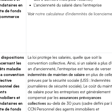
dataires en
L'ancienneté du salarié dans l'entreprise
te de fonds
Voir
notre calculateur d'indemnités de licenciem
 commerce
 dispositions
La loi protège les salariés, quelle que soit la
cernant les
convention collective. Ainsi, si un salarié a plus d
êts maladie
an d'ancienneté, l'entreprise est tenue de verser
la convention
indemnités de maintien de salaire
en plus de cell
lective
prévues par la sécurité sociale (IJSS : Indemnités
sonnel des
journalières de sécurité sociale). Le coût du main
ents
de salaire pour les entreprises est généralement
obiliers et
compensé par les
assurances prévoyances
dataires en
collectives
au-delà de 30 jours (cadre défini par l
te de fonds
CCN Personnel des agents immobiliers et