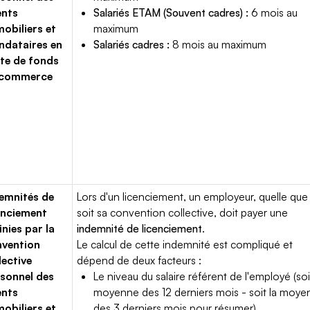
ents
Salariés ETAM (Souvent cadres) :
6 mois au
obiliers et
maximum
dataires en
Salariés cadres :
8 mois au maximum
te de fonds
 commerce
emnités de
Lors d'un licenciement, un employeur, quelle que
enciement
soit sa convention collective, doit payer une
inies par la
indemnité de licenciement
.
vention
Le calcul de cette indemnité est compliqué et
lective
dépend de deux facteurs :
sonnel des
Le niveau du salaire référent de l'employé (soi
ents
moyenne des 12 derniers mois - soit la moy
obiliers et
des 3 derniers mois pour résumer)