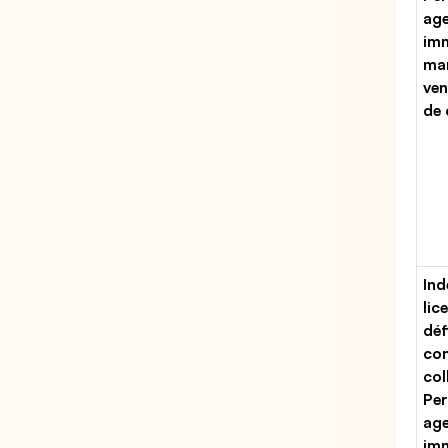
ag
imm
man
ven
de
Ind
lic
déf
con
col
Per
ag
imm