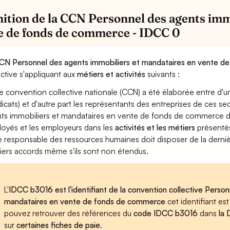
nition de la CCN Personnel des agents imm
e de fonds de commerce - IDCC 0
CN Personnel des agents immobiliers et mandataires en vente 
ective s'appliquant aux
métiers et activités
suivants :
e convention collective nationale (CCN) a été élaborée entre d'u
dicats) et d'autre part les représentants des entreprises de ces s
ts immobiliers et mandataires en vente de fonds de commerce défi
oyés et les employeurs dans les
activités et les métiers
présentés
 le responsable des ressources humaines doit disposer de la derniè
iers accords même s'ils sont non étendus.
L'
IDCC b3016 est l'identifiant de la convention collective Perso
mandataires en vente de fonds de commerce
cet identifiant est
pouvez retrouver des références du
code IDCC b3016
dans
la
sur
certaines fiches de paie
.