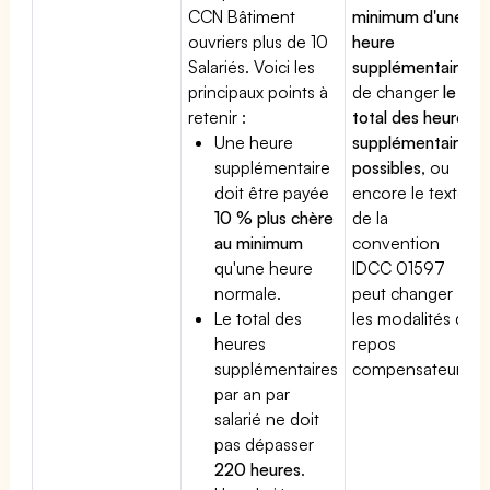
CCN Bâtiment
minimum d'une
ouvriers plus de 10
heure
Salariés. Voici les
supplémentaire
,
principaux points à
de changer
le
retenir :
total des heures
Une heure
supplémentaires
supplémentaire
possibles
, ou
doit être payée
encore le texte
10 % plus chère
de la
au minimum
convention
qu'une heure
IDCC 01597
normale.
peut changer
Le total des
les modalités du
heures
repos
supplémentaires
compensateur.
par an par
salarié ne doit
pas dépasser
220 heures
.