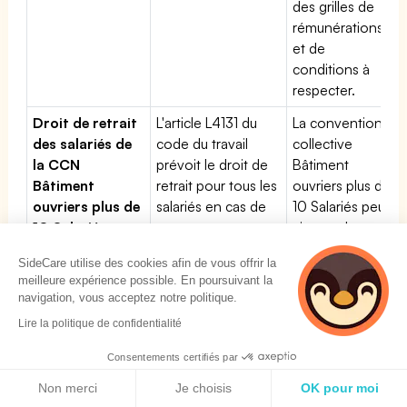
des grilles de
rémunérations
et de
conditions à
respecter.
Droit de retrait
L'article L4131 du
La convention
des salariés de
code du travail
collective
la CCN
prévoit le droit de
Bâtiment
Bâtiment
retrait pour tous les
ouvriers plus de
ouvriers plus de
salariés en cas de
10 Salariés peut
10 Salariés
menace grave et
ajouter des
imminente.
dispositions
SideCare utilise des cookies afin de vous offrir la
particulières en
meilleure expérience possible. En poursuivant la
plus du droit du
navigation, vous acceptez notre politique.
travail sur ce
Lire la politique de confidentialité
point.
Consentements certifiés par
Politique de cookies
Non merci
Je choisis
OK pour moi