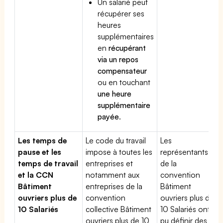
Un salarié peut
récupérer ses
heures
supplémentaires
en
récupérant
via un repos
compensateur
ou en touchant
une heure
supplémentaire
payée
.
Les temps de
Le code du travail
Les
pause et les
impose à toutes les
représentants
temps de travail
entreprises et
de la
et la CCN
notamment aux
convention
Bâtiment
entreprises de la
Bâtiment
ouvriers plus de
convention
ouvriers plus de
10 Salariés
collective Bâtiment
10 Salariés ont
ouvriers plus de 10
pu définir des