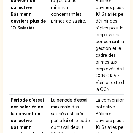
convention
règles ou de
Bâtiment
collective
minimum
ouvriers plus de
Bâtiment
concernant les
10 Salariés peut
ouvriers plus de
primes de salaire.
définir des
10 Salariés
règles pour les
employeurs
concernant la
gestion et le
cadre des
primes aux
employés de la
CCN 01597.
Voir le texte de
la CCN.
Période d'essai
La
période d'essai
La convention
des salariés de
maximale
des
collective
la convention
salariés est fixée
Bâtiment
collective
par la loi et le code
ouvriers plus de
Bâtiment
du travail depuis
10 Salariés peut