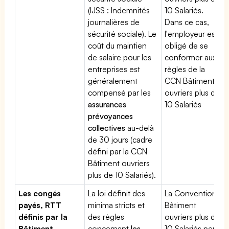
(IJSS : Indemnités
10 Salariés.
journalières de
Dans ce cas,
sécurité sociale). Le
l'employeur est
coût du maintien
obligé de se
de salaire pour les
conformer aux
entreprises est
règles de la
généralement
CCN Bâtiment
compensé par les
ouvriers plus de
assurances
10 Salariés
prévoyances
collectives
au-delà
de 30 jours (cadre
défini par la CCN
Bâtiment ouvriers
plus de 10 Salariés).
Les congés
La loi définit des
La Convention
payés, RTT
minima stricts et
Bâtiment
définis par la
des règles
ouvriers plus de
Bâtiment
concernant
les
10 Salariés peut