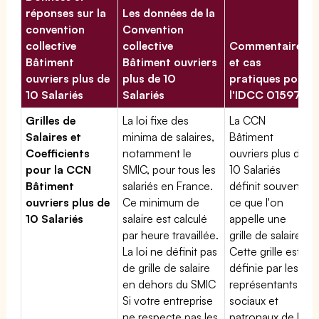
réponses sur la
Les données de la
convention
Convention
collective
collective
Commentaires
Bâtiment
Bâtiment ouvriers
et cas
ouvriers plus de
plus de 10
pratiques pour
10 Salariés
Salariés
l'IDCC 01597
Grilles de
La loi fixe des
La CCN
Salaires et
minima de salaires,
Bâtiment
Coefficients
notamment le
ouvriers plus de
pour la CCN
SMIC, pour tous les
10 Salariés
Bâtiment
salariés en France.
définit souvent
ouvriers plus de
Ce minimum de
ce que l'on
10 Salariés
salaire est calculé
appelle une
par heure travaillée.
grille de salaires.
La loi ne définit pas
Cette grille est
de grille de salaire
définie par les
en dehors du SMIC
représentants
Si votre entreprise
sociaux et
ne respecte pas les
patronaux de la