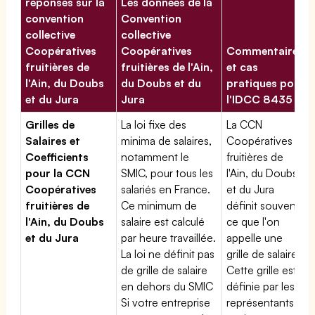
réponses sur la
Les données de la
convention
Convention
collective
collective
Coopératives
Coopératives
Commentaires
fruitières de
fruitières de l'Ain,
et cas
l'Ain, du Doubs
du Doubs et du
pratiques pour
et du Jura
Jura
l'IDCC 8435
Grilles de
La loi fixe des
La CCN
Salaires et
minima de salaires,
Coopératives
Coefficients
notamment le
fruitières de
pour la CCN
SMIC, pour tous les
l'Ain, du Doubs
Coopératives
salariés en France.
et du Jura
fruitières de
Ce minimum de
définit souvent
l'Ain, du Doubs
salaire est calculé
ce que l'on
et du Jura
par heure travaillée.
appelle une
La loi ne définit pas
grille de salaires.
de grille de salaire
Cette grille est
en dehors du SMIC
définie par les
Si votre entreprise
représentants