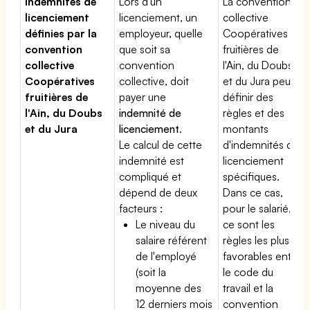
Indemnités de
Lors d'un
La convention
licenciement
licenciement, un
collective
définies par la
employeur, quelle
Coopératives
convention
que soit sa
fruitières de
collective
convention
l'Ain, du Doubs
Coopératives
collective, doit
et du Jura peut
fruitières de
payer une
définir des
l'Ain, du Doubs
indemnité de
règles et des
et du Jura
licenciement
.
montants
Le calcul de cette
d'indemnités de
indemnité est
licenciement
compliqué et
spécifiques.
dépend de deux
Dans ce cas,
facteurs :
pour le salarié,
Le niveau du
ce sont les
salaire référent
règles les plus
de l'employé
favorables entre
(soit la
le code du
moyenne des
travail et la
12 derniers mois
convention