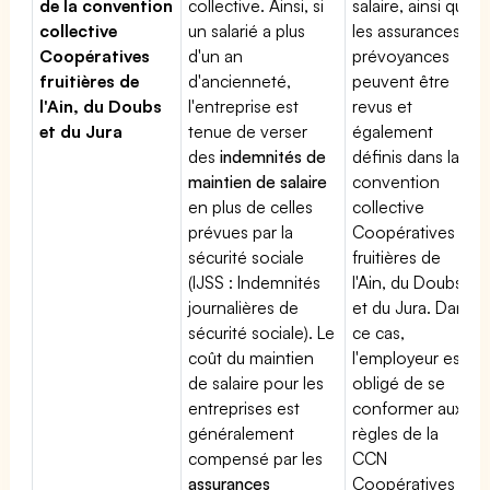
de la convention
collective. Ainsi, si
salaire, ainsi que
collective
un salarié a plus
les assurances
Coopératives
d'un an
prévoyances
fruitières de
d'ancienneté,
peuvent être
l'Ain, du Doubs
l'entreprise est
revus et
et du Jura
tenue de verser
également
des
indemnités de
définis dans la
maintien de salaire
convention
en plus de celles
collective
prévues par la
Coopératives
sécurité sociale
fruitières de
(IJSS : Indemnités
l'Ain, du Doubs
journalières de
et du Jura. Dans
sécurité sociale). Le
ce cas,
coût du maintien
l'employeur est
de salaire pour les
obligé de se
entreprises est
conformer aux
généralement
règles de la
compensé par les
CCN
assurances
Coopératives