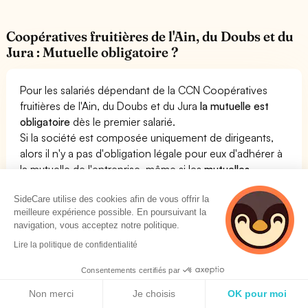
Coopératives fruitières de l'Ain, du Doubs et du
Jura : Mutuelle obligatoire ?
Pour les salariés dépendant de la CCN Coopératives
fruitières de l'Ain, du Doubs et du Jura
la mutuelle est
obligatoire
dès le premier salarié.
Si la société est composée uniquement de dirigeants,
alors il n'y a pas d'obligation légale pour eux d'adhérer à
la mutuelle de l'entreprise, même si les
mutuelles
collectives sont beaucoup plus avantageuses que les
SideCare utilise des cookies afin de vous offrir la
mutuelles TNS
.
meilleure expérience possible. En poursuivant la
Dès le premier salarié, en revanche, l'entreprise
navigation, vous acceptez notre politique.
dépendant de la convention collective Coopératives
Lire la politique de confidentialité
fruitières de l'Ain, du Doubs et du Jura doit souscrire à
une complémentaire santé pour son personnel. Cette
Consentements certifiés par
mutuelle doit respecter des critères bien particuliers
Politique de cookies
Non merci
Je choisis
OK pour moi
définis dans la convention collective.