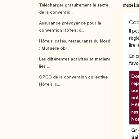
rest
Télécharger gratuitement le texte
de la conventio...
Cod
Assurance prévoyance pour la
convention Hôtels, c...
Il p
règl
Hôtels, cafés, restaurants du Nord
lire 
: Mutuelle obl...
En c
Les différentes activités et métiers
favo
liés ...
Don
OPCO de la convention collective
rép
Hôtels, c...
con
col
Hôt
res
No
Gri
Sal