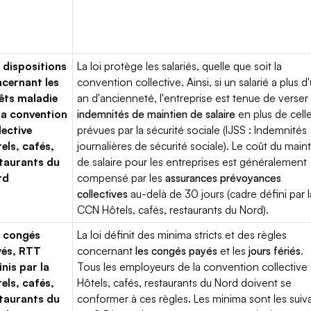
 dispositions
La loi protège les salariés, quelle que soit la
cernant les
convention collective. Ainsi, si un salarié a plus d
êts maladie
an d'ancienneté, l'entreprise est tenue de verser
la convention
indemnités de maintien de salaire
en plus de cell
lective
prévues par la sécurité sociale (IJSS : Indemnités
els, cafés,
journalières de sécurité sociale). Le coût du main
taurants du
de salaire pour les entreprises est généralement
rd
compensé par les
assurances prévoyances
collectives
au-delà de 30 jours (cadre défini par l
CCN Hôtels, cafés, restaurants du Nord).
 congés
La loi définit des minima stricts et des règles
yés, RTT
concernant
les congés payés
et les
jours fériés
.
inis par la
Tous les employeurs de la convention collective
els, cafés,
Hôtels, cafés, restaurants du Nord doivent se
taurants du
conformer à ces règles. Les minima sont les suiva