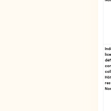
Ind
lic
déf
con
col
Hôt
res
No