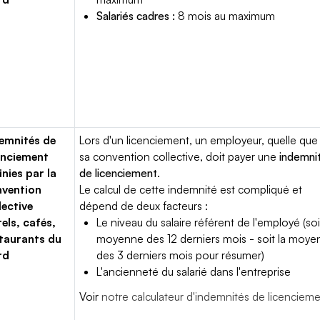
Salariés cadres :
8 mois au maximum
emnités de
Lors d'un licenciement, un employeur, quelle que 
enciement
sa convention collective, doit payer une
indemni
inies par la
de licenciement
.
vention
Le calcul de cette indemnité est compliqué et
lective
dépend de deux facteurs :
els, cafés,
Le niveau du salaire référent de l'employé (soi
taurants du
moyenne des 12 derniers mois - soit la moy
rd
des 3 derniers mois pour résumer)
L'ancienneté du salarié dans l'entreprise
Voir
notre calculateur d'indemnités de licenciem