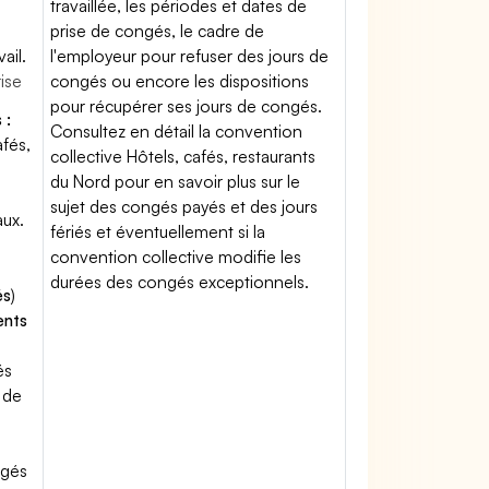
travaillée, les périodes et dates de
prise de congés, le cadre de
ail.
l'employeur pour refuser des jours de
rise
congés ou encore les dispositions
pour récupérer ses jours de congés.
 :
Consultez en détail la convention
afés,
collective Hôtels, cafés, restaurants
du Nord pour en savoir plus sur le
sujet des congés payés et des jours
aux.
fériés et éventuellement si la
convention collective modifie les
durées des congés exceptionnels.
és
)
ents
és
 de
ngés