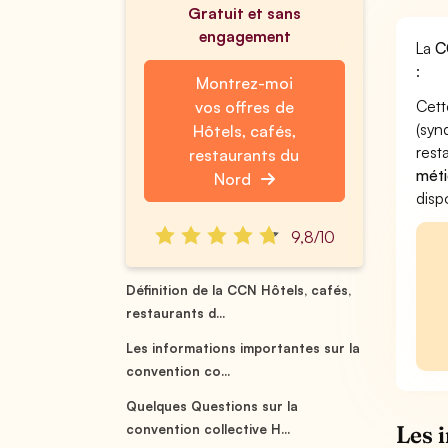
Gratuit et sans
engagement
La
C
:
Montrez-moi
Cett
vos offres de
(syn
Hôtels, cafés,
rest
restaurants du
méti
Nord
disp
9,8/10
Définition de la CCN Hôtels, cafés,
restaurants d...
Les informations importantes sur la
convention co...
Quelques Questions sur la
Les 
convention collective H...