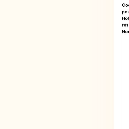
Coe
po
Hôt
res
No