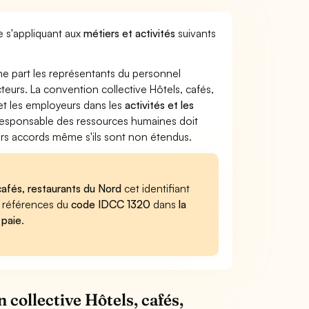
e s'appliquant aux
métiers et activités
suivants
ne part les représentants du personnel
cteurs. La convention collective Hôtels, cafés,
 et les employeurs dans les
activités et les
e responsable des ressources humaines doit
iers accords même s'ils sont non étendus.
 cafés, restaurants du Nord
cet identifiant
es références du
code IDCC 1320
dans
la
 paie
.
 collective Hôtels, cafés,