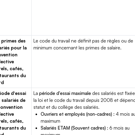
 primes des
Le code du travail ne définit pas de règles ou de
ariés pour la
minimum concernant les primes de salaire.
vention
lective
els, cafés,
taurants du
rd
iode d'essai
La
période d'essai maximale
des salariés est fixée
 salariés de
la loi et le code du travail depuis 2008 et dépen
convention
statut et du collège des salariés.
lective
Ouvriers et employés (non-cadres) :
4 mois a
els, cafés,
maximum
taurants du
Salariés ETAM (Souvent cadres) :
6 mois au
rd
maximum