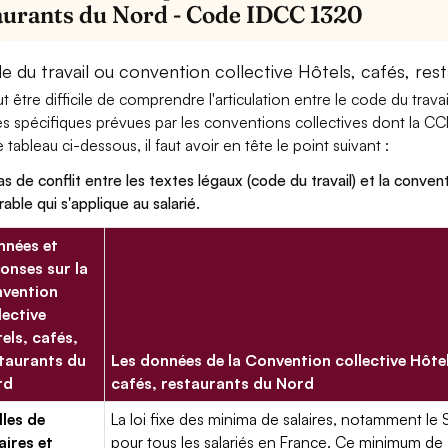
aurants du Nord - Code IDCC 1320
e du travail ou convention collective Hôtels, cafés, res
eut être difficile de comprendre l'articulation entre le code du trav
es spécifiques prévues par les conventions collectives dont la CC
le tableau ci-dessous, il faut avoir en tête le point suivant :
as de conflit entre les textes légaux (code du travail) et la conventi
rable qui s'applique au salarié.
nées et
onses sur la
vention
lective
els, cafés,
taurants du
Les données de la Convention collective Hôte
rd
cafés, restaurants du Nord
lles de
La loi fixe des minima de salaires, notamment le 
aires et
pour tous les salariés en France. Ce minimum de