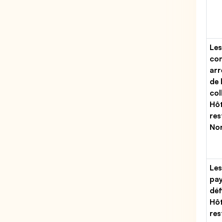
Les
con
arr
de 
col
Hôt
res
No
Les
pa
déf
Hôt
res