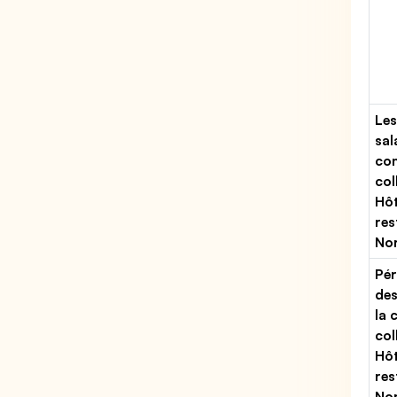
Les
sal
con
col
Hôt
res
No
Pér
des
la 
col
Hôt
res
No