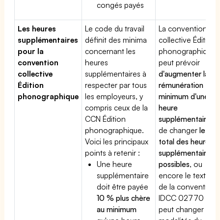
congés payés
Les heures
Le code du travail
La convention
supplémentaires
définit des minima
collective Édition
pour la
concernant les
phonographique
convention
heures
peut prévoir
collective
supplémentaires à
d'augmenter la
Édition
respecter par tous
rémunération
phonographique
les employeurs, y
minimum d'une
compris ceux de la
heure
CCN Édition
supplémentaire
,
phonographique.
de changer
le
Voici les principaux
total des heures
points à retenir :
supplémentaires
Une heure
possibles
, ou
supplémentaire
encore le texte
doit être payée
de la convention
10 % plus chère
IDCC 02770
au minimum
peut changer les