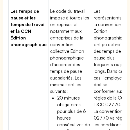
Les temps de
Le code du travail
Les
pause et les
impose à toutes les
représentants de
temps de travail
entreprises et
la convention
et la CCN
notamment aux
Édition
Édition
entreprises de la
phonographique
phonographique
convention
ont pu définir
collective Édition
des temps de
phonographique
pause plus
d'accorder des
fréquents ou plus
temps de pause
longs. Dans ce
aux salariés. Les
cas, l'employeur
minima sont les
doit se
suivants :
conformer aux
20 minutes
règles de la CCN
obligatoires
IDCC 02770.
pour plus de 6
La convention
heures
02770 va régir
consécutives de
les conditions du