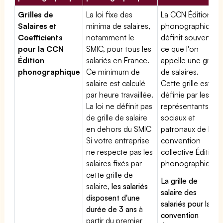
Grilles de
La loi fixe des
La CCN Édition
Salaires et
minima de salaires,
phonographique
Coefficients
notamment le
définit souvent
pour la CCN
SMIC, pour tous les
ce que l'on
Édition
salariés en France.
appelle une grille
phonographique
Ce minimum de
de salaires.
salaire est calculé
Cette grille est
par heure travaillée.
définie par les
La loi ne définit pas
représentants
de grille de salaire
sociaux et
en dehors du SMIC
patronaux de la
Si votre entreprise
convention
ne respecte pas les
collective Édition
salaires fixés par
phonographique
cette grille de
La grille de
salaire,
les salariés
salaire des
disposent d'une
salariés pour la
durée de 3 ans
à
convention
partir du premier