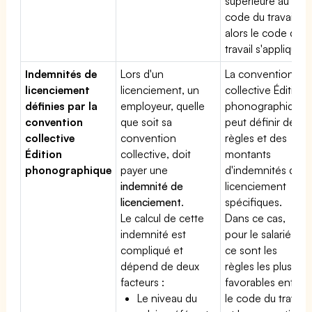
supérieure au
code du travail,
alors le code du
travail s'applique.
Indemnités de
Lors d'un
La convention
licenciement
licenciement, un
collective Édition
définies par la
employeur, quelle
phonographique
convention
que soit sa
peut définir des
collective
convention
règles et des
Édition
collective, doit
montants
phonographique
payer une
d'indemnités de
indemnité de
licenciement
licenciement
.
spécifiques.
Le calcul de cette
Dans ce cas,
indemnité est
pour le salarié,
compliqué et
ce sont les
dépend de deux
règles les plus
facteurs :
favorables entre
Le niveau du
le code du travail