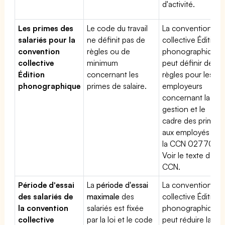
d'activité.
Les primes des
Le code du travail
La convention
salariés pour la
ne définit pas de
collective Édition
convention
règles ou de
phonographique
collective
minimum
peut définir des
Édition
concernant les
règles pour les
phonographique
primes de salaire.
employeurs
concernant la
gestion et le
cadre des primes
aux employés de
la CCN 02770.
Voir le texte de la
CCN.
Période d'essai
La
période d'essai
La convention
des salariés de
maximale
des
collective Édition
la convention
salariés est fixée
phonographique
collective
par la loi et le code
peut réduire la