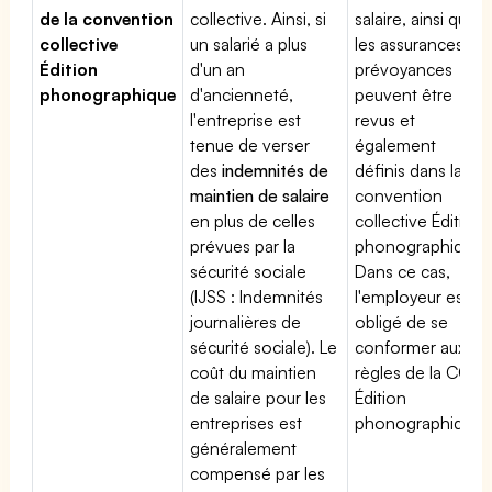
de la convention
collective. Ainsi, si
salaire, ainsi que
collective
un salarié a plus
les assurances
Édition
d'un an
prévoyances
phonographique
d'ancienneté,
peuvent être
l'entreprise est
revus et
tenue de verser
également
des
indemnités de
définis dans la
maintien de salaire
convention
en plus de celles
collective Édition
prévues par la
phonographique.
sécurité sociale
Dans ce cas,
(IJSS : Indemnités
l'employeur est
journalières de
obligé de se
sécurité sociale). Le
conformer aux
coût du maintien
règles de la CCN
de salaire pour les
Édition
entreprises est
phonographique
généralement
compensé par les