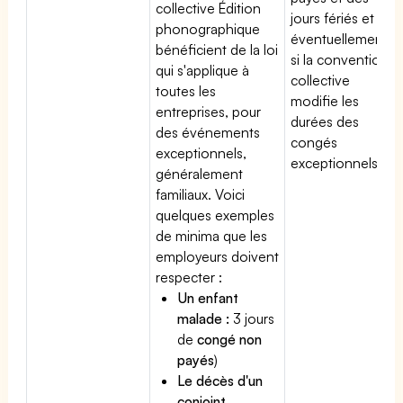
collective Édition
jours fériés et
phonographique
éventuellement
bénéficient de la loi
si la convention
qui s'applique à
collective
toutes les
modifie les
entreprises, pour
durées des
des événements
congés
exceptionnels,
exceptionnels.
généralement
familiaux. Voici
quelques exemples
de minima que les
employeurs doivent
respecter :
Un enfant
malade :
3 jours
de
congé non
payés
)
Le décès d'un
conjoint,