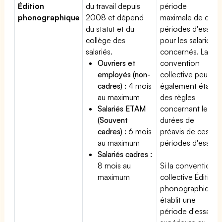
Édition
du travail depuis
période
phonographique
2008 et dépend
maximale de ces
du statut et du
périodes d'essai
collège des
pour les salariés
salariés.
concernés. La
Ouvriers et
convention
employés (non-
collective peut
cadres) :
4 mois
également établir
au maximum
des règles
Salariés ETAM
concernant les
(Souvent
durées de
cadres) :
6 mois
préavis de ces
au maximum
périodes d'essai.
Salariés cadres :
8 mois au
Si la convention
maximum
collective Édition
phonographique
établit une
période d'essai