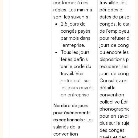
conformer à ces
travaillée, les
règles. Les minima
périodes et
sont les suivants :
dates de prise de
2,5 jours de
congés, le cadre
congés payés
de l'employeur
par mois dans
pour refuser des
l'entreprise.
jours de congés
Tous les jours
ou encore les
fériés définis
dispositions pour
par le code du
récupérer ses
travail.
Voir
jours de congés.
notre outil sur
Consultez en
les jours ouvrés
détail la
en entreprise
convention
collective Édition
Nombre de jours
phonographique
pour événements
pour en savoir
exceptionnels :
Les
plus sur le sujet
salariés de la
des congés
convention
payés et des