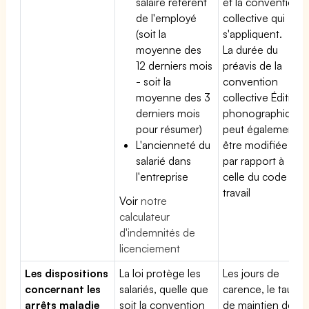
salaire référent
et la convention
de l'employé
collective qui
(soit la
s'appliquent.
moyenne des
La durée du
12 derniers mois
préavis de la
- soit la
convention
moyenne des 3
collective Édition
derniers mois
phonographique
pour résumer)
peut également
L'ancienneté du
être modifiée
salarié dans
par rapport à
l'entreprise
celle du code du
travail
Voir
notre
calculateur
d'indemnités de
licenciement
Les dispositions
La loi protège les
Les jours de
concernant les
salariés, quelle que
carence, le taux
arrêts maladie
soit la convention
de maintien de