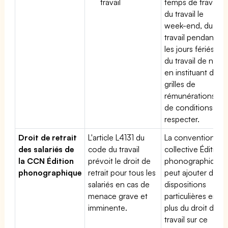
travail
temps de travail,
du travail le
week-end, du
travail pendant
les jours fériés,
du travail de nuit
en instituant des
grilles de
rémunérations et
de conditions à
respecter.
Droit de retrait
L'article L4131 du
La convention
des salariés de
code du travail
collective Édition
la CCN Édition
prévoit le droit de
phonographique
phonographique
retrait pour tous les
peut ajouter des
salariés en cas de
dispositions
menace grave et
particulières en
imminente.
plus du droit du
travail sur ce