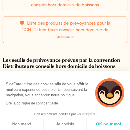
conseils hors domicile de boissons
Liste des produits de prévoyances pour la
CCN Distributeurs conseils hors domicile de
boissons
Les seuils de prévoyance prévus par la convention
Distributeurs conseils hors domicile de boissons
Incapacité temporaire de travail
SideCare utilise des cookies afin de vous offrir la
meilleure expérience possible. En poursuivant la
navigation, vous acceptez notre politique.
Incapacité Temporaire de Travail en % du Salaire Annuel
Lire la politique de confidentialité
Brut (indemnité journalière)
Consentements certifiés par
Voir plus
Politique de cookies
Non merci
Je choisis
OK pour moi