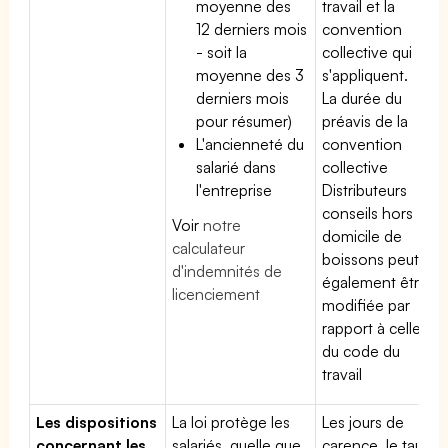
moyenne des
travail et la
12 derniers mois
convention
- soit la
collective qui
moyenne des 3
s'appliquent.
derniers mois
La durée du
pour résumer)
préavis de la
L'ancienneté du
convention
salarié dans
collective
l'entreprise
Distributeurs
conseils hors
Voir
notre
domicile de
calculateur
boissons peut
d'indemnités de
également être
licenciement
modifiée par
rapport à celle
du code du
travail
Les dispositions
La loi protège les
Les jours de
concernant les
salariés, quelle que
carence, le taux