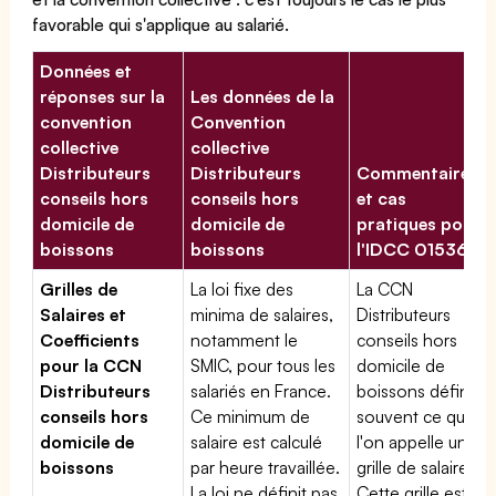
favorable qui s'applique au salarié.
Données et
réponses sur la
Les données de la
convention
Convention
collective
collective
Distributeurs
Distributeurs
Commentaires
conseils hors
conseils hors
et cas
domicile de
domicile de
pratiques pour
boissons
boissons
l'IDCC 01536
Grilles de
La loi fixe des
La CCN
Salaires et
minima de salaires,
Distributeurs
Coefficients
notamment le
conseils hors
pour la CCN
SMIC, pour tous les
domicile de
Distributeurs
salariés en France.
boissons définit
conseils hors
Ce minimum de
souvent ce que
domicile de
salaire est calculé
l'on appelle une
boissons
par heure travaillée.
grille de salaires.
La loi ne définit pas
Cette grille est