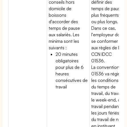
conseils hors
définir des
domicile de
temps de pause
boissons
plus fréquents
d'accorder des
ou plus longs.
temps de pause
Dans ce cas,
aux salariés. Les
l'employeur doit
minima sont les
se conformer
suivants :
aux règles de la
20 minutes
CCN IDCC
obligatoires
01536.
pour plus de 6
La convention
heures
01536 va régir
consécutives de
les conditions
travail
du temps de
travail, du travail
le week-end, du
travail pendant
les jours fériés,
du travail de nuit
en instituant