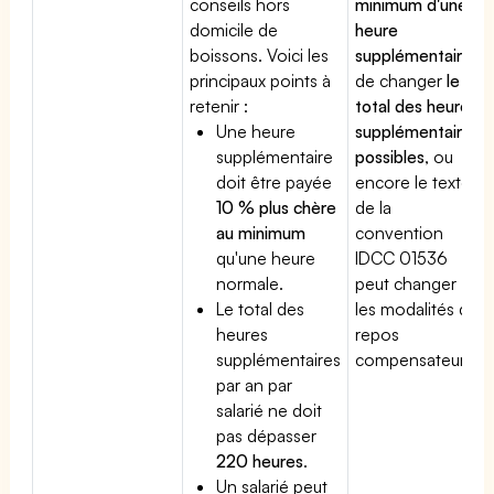
conseils hors
minimum d'une
domicile de
heure
boissons. Voici les
supplémentaire
,
principaux points à
de changer
le
retenir :
total des heures
Une heure
supplémentaires
supplémentaire
possibles
, ou
doit être payée
encore le texte
10 % plus chère
de la
au minimum
convention
qu'une heure
IDCC 01536
normale.
peut changer
Le total des
les modalités du
heures
repos
supplémentaires
compensateur.
par an par
salarié ne doit
pas dépasser
220 heures
.
Un salarié peut