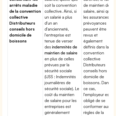
arrêts maladie
soit la convention
de maintien de
de la convention
collective. Ainsi, si
salaire, ainsi que
collective
un salarié a plus
les assurances
Distributeurs
d'un an
prévoyances
conseils hors
d'ancienneté,
peuvent être
domicile de
l'entreprise est
revus et
boissons
tenue de verser
également
des
indemnités de
définis dans la
maintien de salaire
convention
en plus de celles
collective
prévues par la
Distributeurs
sécurité sociale
conseils hors
(IJSS : Indemnités
domicile de
journalières de
boissons. Dans
sécurité sociale). Le
ce cas,
coût du maintien
l'employeur est
de salaire pour les
obligé de se
entreprises est
conformer aux
généralement
règles de la