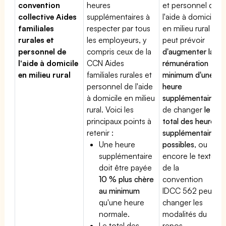
convention
heures
et personnel de
collective Aides
supplémentaires à
l'aide à domicile
familiales
respecter par tous
en milieu rural
rurales et
les employeurs, y
peut prévoir
personnel de
compris ceux de la
d'augmenter la
l'aide à domicile
CCN Aides
rémunération
en milieu rural
familiales rurales et
minimum d'une
personnel de l'aide
heure
à domicile en milieu
supplémentaire
,
rural. Voici les
de changer
le
principaux points à
total des heures
retenir :
supplémentaires
Une heure
possibles
, ou
supplémentaire
encore le texte
doit être payée
de la
10 % plus chère
convention
au minimum
IDCC 562 peut
qu'une heure
changer les
normale.
modalités du
Le total des
repos