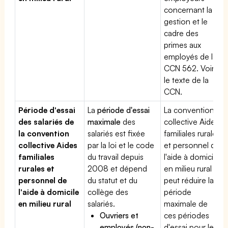
concernant la
gestion et le
cadre des
primes aux
employés de la
CCN 562. Voir
le texte de la
CCN.
Période d'essai
La
période d'essai
La convention
des salariés de
maximale
des
collective Aides
la convention
salariés est fixée
familiales rurales
collective Aides
par la loi et le code
et personnel de
familiales
du travail depuis
l'aide à domicile
rurales et
2008 et dépend
en milieu rural
personnel de
du statut et du
peut réduire la
l'aide à domicile
collège des
période
en milieu rural
salariés.
maximale de
Ouvriers et
ces périodes
employés (non-
d'essai pour les