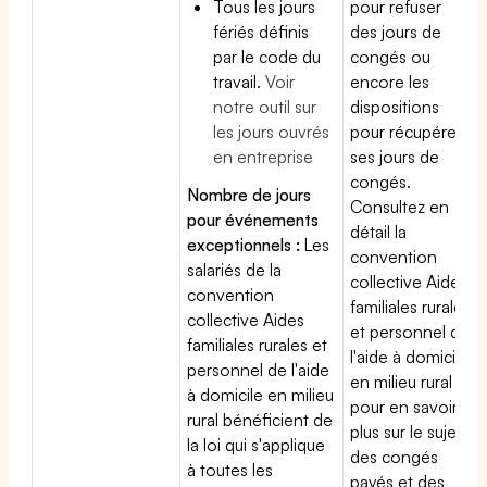
Tous les jours
pour refuser
fériés définis
des jours de
par le code du
congés ou
travail.
Voir
encore les
notre outil sur
dispositions
les jours ouvrés
pour récupérer
en entreprise
ses jours de
congés.
Nombre de jours
Consultez en
pour événements
détail la
exceptionnels :
Les
convention
salariés de la
collective Aides
convention
familiales rurales
collective Aides
et personnel de
familiales rurales et
l'aide à domicile
personnel de l'aide
en milieu rural
à domicile en milieu
pour en savoir
rural bénéficient de
plus sur le sujet
la loi qui s'applique
des congés
à toutes les
payés et des