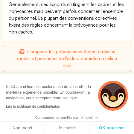
Généralement, ces accords distinguent les cadres et les
non-cadres mais peuvent parfois concerner l'ensemble
du personnel. La plupart des conventions collectives
fixent des règles concernant la prévoyance pour les
non cadres.
Comparer les prévoyances Aides familiales
rurales et personnel de l'aide à domicile en milieu
rural
Liste des produits de prévoyances pour la
SideCare utilise des cookies afin de vous offrir la
CCN Aides familiales rurales et personnel de l'aide
meilleure expérience possible. En poursuivant la
à domicile en milieu rural
navigation, vous acceptez notre politique.
Lire la politique de confidentialité
Consentements certifiés par
Aides familiales rurales et personnel de l'aide à
Politique de cookies
Non merci
Je choisis
OK pour moi
domicile en milieu rural : Mutuelle obligatoire ?