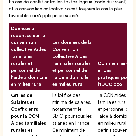
En cas de conflit entre les textes légaux (code du travail)
et la convention collective : c'est toujours le cas le plus
favorable qui s'applique au salarié.
Données et
réponses sur la
convention
Les données de la
collective Aides
Convention
familiales
collective Aides
rurales et
familiales rurales
Commentaires
personnel de
et personnel de
et cas
l'aide à domicile
l'aide à domicile
pratiques pour
en milieu rural
en milieu rural
l'IDCC 562
Grilles de
La loi fixe des
La CCN Aides
Salaires et
minima de salaires,
familiales rurales
Coefficients
notamment le
et personnel de
pour la CCN
SMIC, pour tous les
l'aide à domicile
Aides familiales
salariés en France.
en milieu rural
rurales et
Ce minimum de
définit souvent