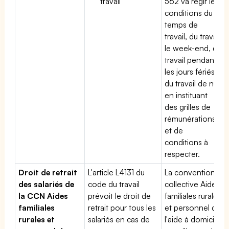
travail
562 va régir les
conditions du
temps de
travail, du travail
le week-end, du
travail pendant
les jours fériés,
du travail de nuit
en instituant
des grilles de
rémunérations
et de
conditions à
respecter.
Droit de retrait
L'article L4131 du
La convention
des salariés de
code du travail
collective Aides
la CCN Aides
prévoit le droit de
familiales rurales
familiales
retrait pour tous les
et personnel de
rurales et
salariés en cas de
l'aide à domicile