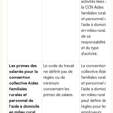
activités liées à
la CCN Aides
familiales rurales
et personnel de
l'aide à domicile
en milieu rural,
de sa
responsabilité
et du type
d'activité.
Les primes des
Le code du travail
La convention
salariés pour la
ne définit pas de
collective Aides
convention
règles ou de
familiales rurales
collective Aides
minimum
et personnel de
familiales
concernant les
l'aide à domicile
rurales et
primes de salaire.
en milieu rural
personnel de
peut définir des
l'aide à domicile
règles pour les
en milieu rural
employeurs