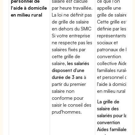
personnel de
salaire est calculé
ce que l'on
l'aide à domicile
par heure travaillée.
appelle une
en milieu rural
La loi ne définit pas
grille de salaires.
de grille de salaire
Cette grille est
en dehors du SMIC
définie par les
Si votre entreprise
représentants
ne respecte pas les
sociaux et
salaires fixés par
patronaux de la
cette grille de
convention
salaire,
les salariés
collective Aides
disposent d'une
familiales rurales
durée de 3 ans
à
et personnel de
partir du premier
l'aide à domicile
salaire non
en milieu rural
conforme pour
La grille de
saisir le conseil des
salaire des
prud'hommes.
salariés pour la
convention
Aides familiales