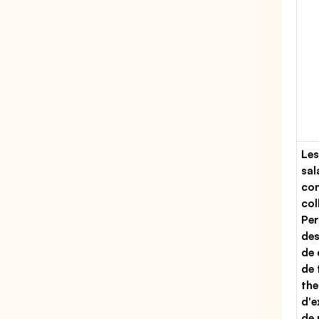
Les
sal
con
col
Per
des
de 
de 
the
d'e
de 