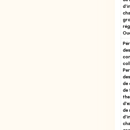
d'i
cha
gr
rég
Ou
Pér
des
con
col
Per
des
de 
de 
the
d'e
de 
d'i
cha