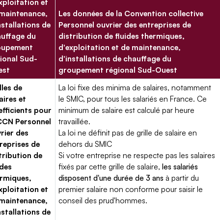
xploitation et
maintenance,
Les données de la Convention collective
nstallations de
Personnel ouvrier des entreprises de
uffage du
distribution de fluides thermiques,
oupement
d'exploitation et de maintenance,
ional Sud-
d'installations de chauffage du
est
groupement régional Sud-Ouest
lles de
La loi fixe des minima de salaires, notamment
aires et
le SMIC, pour tous les salariés en France. Ce
fficients pour
minimum de salaire est calculé par heure
CCN Personnel
travaillée.
rier des
La loi ne définit pas de grille de salaire en
reprises de
dehors du SMIC
tribution de
Si votre entreprise ne respecte pas les salaires
ides
fixés par cette grille de salaire,
les salariés
rmiques,
disposent d'une durée de 3 ans
à partir du
xploitation et
premier salaire non conforme pour saisir le
maintenance,
conseil des prud'hommes.
nstallations de