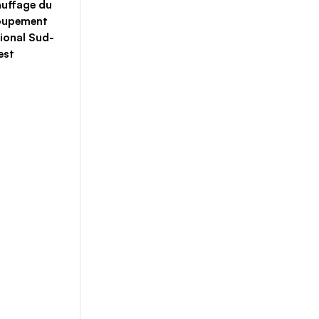
uffage du
oupement
ional Sud-
est