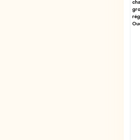
cha
gr
rég
Ou