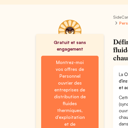
SideCa
Pers
Défi
Gratuit et sans
flui
engagement
chau
Montrez-moi
vos offres de
La
C
Personnel
d'in
ouvrier des
et a
entreprises de
distribution de
Cett
fluides
(syn
thermiques,
ouvr
d'exploitation
chau
dans
et de