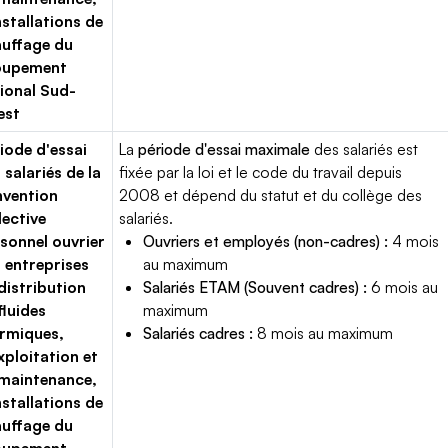
nstallations de
uffage du
oupement
ional Sud-
est
iode d'essai
La
période d'essai maximale
des salariés est
 salariés de la
fixée par la loi et le code du travail depuis
vention
2008 et dépend du statut et du collège des
lective
salariés.
sonnel ouvrier
Ouvriers et employés (non-cadres) :
4 mois
 entreprises
au maximum
distribution
Salariés ETAM (Souvent cadres) :
6 mois au
fluides
maximum
rmiques,
Salariés cadres :
8 mois au maximum
xploitation et
maintenance,
nstallations de
uffage du