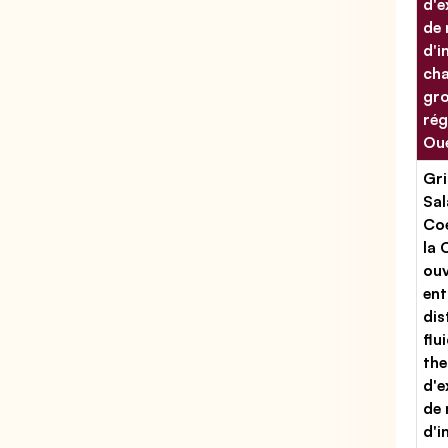
d'e
de 
d'i
cha
gr
rég
Ou
Gri
Sal
Coe
la 
ouv
ent
dis
flu
the
d'e
de 
d'i