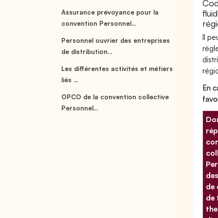
Cod
flu
Assurance prévoyance pour la
rég
convention Personnel...
Il p
Personnel ouvrier des entreprises
règl
de distribution...
dist
Les différentes activités et métiers
régi
liés ...
En c
OPCO de la convention collective
favo
Personnel...
Don
rép
con
col
Per
des
de 
de 
the